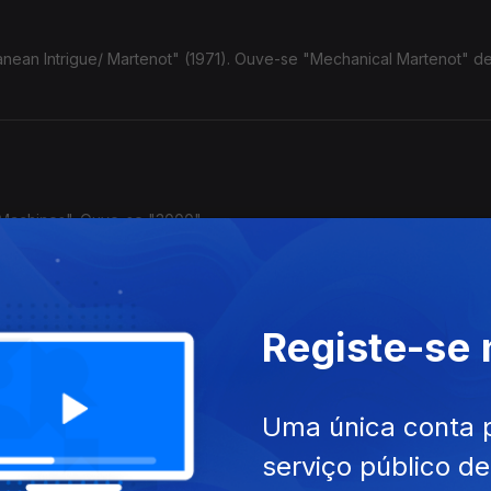
anean Intrigue/ Martenot" (1971). Ouve-se "Mechanical Martenot" d
 Machines". Ouve-se "3000"
Registe-se
1984). Ouve-se "Marcia Baila"
Uma única conta 
serviço público d