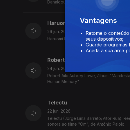
Danalogue, álbum "Teleportations" (2026)
Vantagens
Haruomi Hosono
29 jun. 2026
Retome o conteúdo a
seus dispositivos;
Haruomi Hosono/Tin Pan Alley "In China 
Guarde programas f
Aceda à sua área pe
Robert Aiki Aubrey Lowe
24 jun. 2026
Robert Aiki Aubrey Lowe, álbum "Manifest
Human Memory"
Telectu
22 jun. 2026
Telectu (Jorge Lima Barreto/Vitor Rua). Re
sonora ao filme "Om", de António Palolo