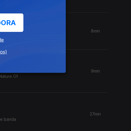
GORA
8min
o Choo"
de
dos)
9min
Nature Of
27min
 de banda