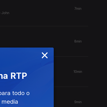
7min
e John
8min
×
10min
 na RTP
para todo o
e media
9min