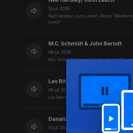
13 jul. 2026
Neil Hardley/ John Leach. Álbum "Mediterr
Leach
M.C. Schmidt & John Berndt
08 jul. 2026
M.C. Schmidt & John Berndt, álbum "Cloud
Les Rita Mitsouko
06 jul. 2026
Les Rita Mitsouko, álbum "Rita Mitsouko" (
Danalogue
01 jul. 2026