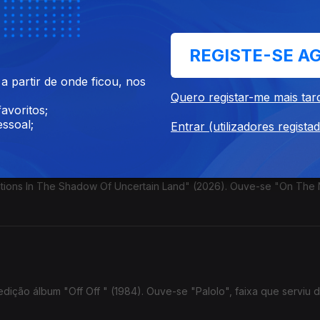
. Ouve-se "Moebius Triptych".
REGISTE-SE A
 partir de onde ficou, nos
Town", concerto de 1976 agora editado. Ouve-se "Chattanooga Cho
Quero registar-me mais tar
avoritos;
ssoal;
Entrar (utilizadores regista
ations In The Shadow Of Uncertain Land" (2026). Ouve-se "On The 
edição álbum "Off Off " (1984). Ouve-se "Palolo", faixa que serviu