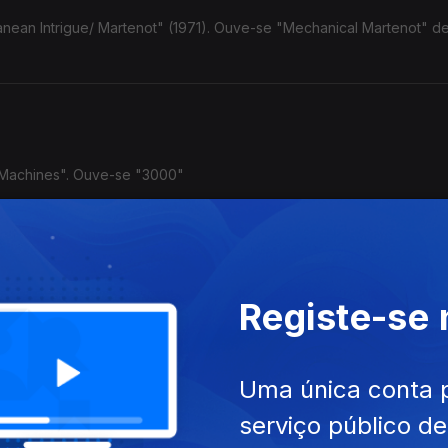
anean Intrigue/ Martenot" (1971). Ouve-se "Mechanical Martenot" d
 Machines". Ouve-se "3000"
1984). Ouve-se "Marcia Baila"
Registe-se
Uma única conta 
serviço público d
. Ouve-se "Moebius Triptych".