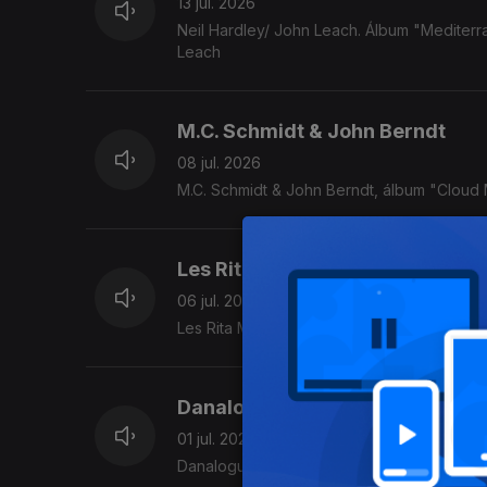
13 jul. 2026
Neil Hardley/ John Leach. Álbum "Mediterr
Leach
M.C. Schmidt & John Berndt
08 jul. 2026
M.C. Schmidt & John Berndt, álbum "Cloud
Les Rita Mitsouko
06 jul. 2026
Les Rita Mitsouko, álbum "Rita Mitsouko" (
Danalogue
01 jul. 2026
Danalogue, álbum "Teleportations" (2026)