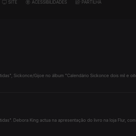
SITE
ACESSIBILIDADES
PARTILHA
tidas", Sickonce/Gijoe no álbum "Calendário Sickonce dois mil e oi
tidas". Debora King actua na apresentação do livro na loja Flur, co