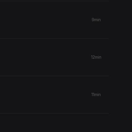
9min
12min
11min