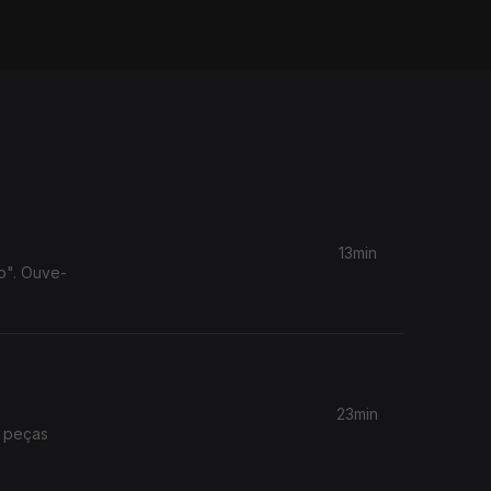
13min
to". Ouve-
23min
m peças