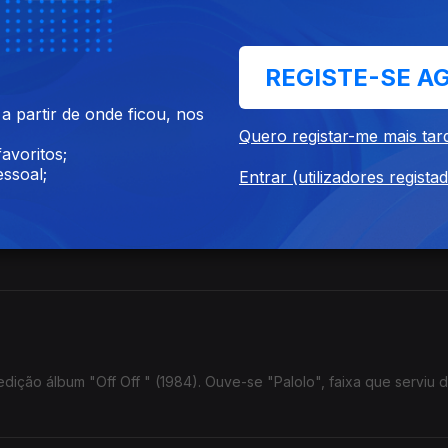
REGISTE-SE A
Town", concerto de 1976 agora editado. Ouve-se "Chattanooga Cho
 partir de onde ficou, nos
Quero registar-me mais tar
avoritos;
ssoal;
Entrar (utilizadores regista
ations In The Shadow Of Uncertain Land" (2026). Ouve-se "On The 
edição álbum "Off Off " (1984). Ouve-se "Palolo", faixa que serviu