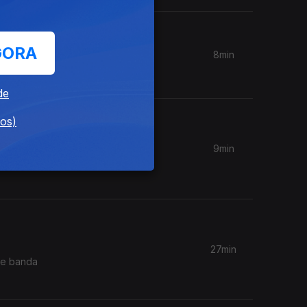
GORA
8min
o Choo"
de
dos)
9min
Nature Of
27min
 de banda