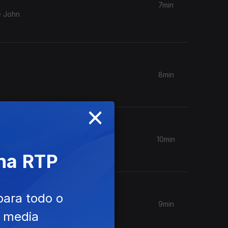
7min
e John
8min
×
10min
 na RTP
para todo o
9min
e media