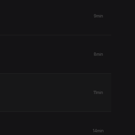
9min
8min
11min
14min