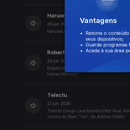
Haruomi Hosono
Vantagens
29 jun. 2026
Haruomi Hosono/Tin Pan Alley "In China 
Retome o conteúdo a
seus dispositivos;
Guarde programas f
Aceda à sua área pe
Robert Aiki Aubrey Lowe
24 jun. 2026
Robert Aiki Aubrey Lowe, álbum "Manifest
Human Memory"
Telectu
22 jun. 2026
Telectu (Jorge Lima Barreto/Vitor Rua). Re
sonora ao filme "Om", de António Palolo