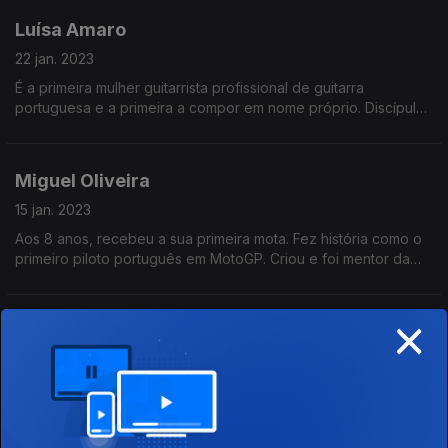
Luísa Amaro
22 jan. 2023
É a primeira mulher guitarrista profissional de guitarra
portuguesa e a primeira a compor em nome próprio. Discípula
e companheira de Carlos Paredes, tem histórias maravilhosas
sobre as vivências em conjunto.
Miguel Oliveira
15 jan. 2023
Aos 8 anos, recebeu a sua primeira mota. Fez história como o
primeiro piloto português em MotoGP. Criou e foi mentor da
Oliveira Cup, um projeto para jovens talentos, para que
pudessem ter as mesmas oportunidades.
×
Filipe La Féria
08 jan. 2023
Chamam-lhe La Fúria, mas é um homem de riso fácil.
Encenador, defende a cultura acima de tudo e considera que
o teatro tem de ser polémico. Diz que tem ainda muito por