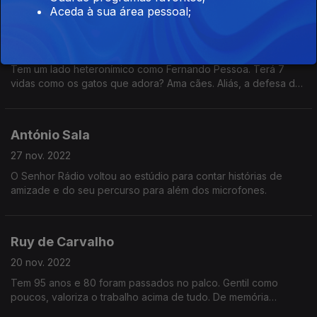
Aceda à sua área pessoal;
José Jorge Letria
04 dez. 2022
Tem um lado heteronímico como Fernando Pessoa. Terá 7
vidas como os gatos que adora? Ama cães. Aliás, a defesa dos
animais tem sido uma característica irreversível na sua vida, tal
como a defesa dos direitos dos autores.
António Sala
27 nov. 2022
O Senhor Rádio voltou ao estúdio para contar histórias de
amizade e do seu percurso para além dos microfones.
Ruy de Carvalho
20 nov. 2022
Tem 95 anos e 80 foram passados no palco. Gentil como
poucos, valoriza o trabalho acima de tudo. De memória
invejável, diz que é o teatro que o mantém saudável. E é de