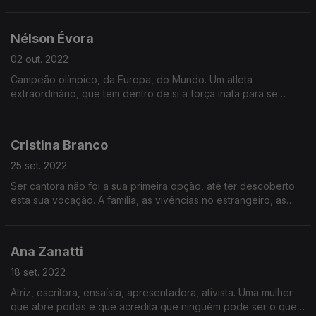
realidades do mundo. Apresentadora, documentarista, mas
sobretudo uma mulher de causas.
Nélson Évora
02 out. 2022
Campeão olímpico, da Europa, do Mundo. Um atleta
extraordinário, que tem dentro de si a força inata para se
superar e a vontade de ajudar outros atletas a fazerem o
mesmo.
Cristina Branco
25 set. 2022
Ser cantora não foi a sua primeira opção, até ter descoberto
esta sua vocação. A família, as vivências no estrangeiro, as
cumplicidades que se transformam em música e muito mais.
Ana Zanatti
18 set. 2022
Atriz, escritora, ensaísta, apresentadora, ativista. Uma mulher
que abre portas e que acredita que ninguém pode ser o que