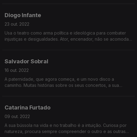
onde há décadas se sente em casa.
Diogo Infante
23 out. 2022
Usa o teatro como arma política e ideológica para combater
injustiças e desigualdades. Ator, encenador, não se acomoda.
E encontrou na equitação uma paixão e uma metafóra para a
vida, a de aprender a saltar obstáculos.
Salvador Sobral
16 out. 2022
A paternidade, que agora começa, e um novo disco a
caminho. Muitas histórias sobre os seus concertos, a sua
juventude, o seu coração e o dom que é para ele comunicar,
seja em que forma for.
Catarina Furtado
09 out. 2022
A sua bússola na vida e no trabalho é a intuição. Curiosa por
natureza, procura sempre compreender o outro e as outras