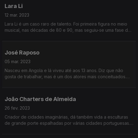
Lara Li
12 mar. 2023
Lara Li é um caso raro de talento. Foi primeira figura no meio
musical, nas décadas de 80 e 90, mas seguiu-se uma fase de
intermitência na carreira. Regressou agora ao Festival da
Canção pela mão de André Henriques.
José Raposo
05 mar. 2023
Nasceu em Angola e lá viveu até aos 13 anos. Diz que não
gosta de trabalhar, mas é um dos atores mais conceituados.
Trocou uma entrevista de emprego num banco pelo teatro.
Faz também vozes em filmes de animação.
João Charters de Almeida
26 fev. 2023
Criador de cidades imaginárias, dá também vida a esculturas
de grande porte espalhadas por várias cidades portuguesas.
A sua arte funde-se entre a escultura e a arquitetura e
desdobra-se por tantas outras artes.