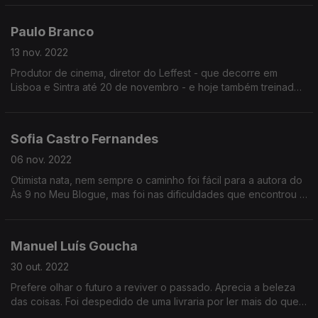
memórias que nos fala, do teatro e da vida.
Paulo Branco
13 nov. 2022
Produtor de cinema, diretor do Leffest - que decorre em
Lisboa e Sintra até 20 de novembro - e hoje também treinador
de hipismo, a conversa passa muito pela sua paixão pelos
cavalos e pela sua faceta na competição.
Sofia Castro Fernandes
06 nov. 2022
Otimista nata, nem sempre o caminho foi fácil para a autora do
Às 9 no Meu Blogue, mas foi nas dificuldades que encontrou a
sua maior força. Atualmente, trabalha a psicologia positiva em
empresas e coaching individual.
Manuel Luís Goucha
30 out. 2022
Prefere olhar o futuro a reviver o passado. Aprecia a beleza
das coisas. Foi despedido de uma livraria por ler mais do que
vendia. E depois do teatro, para ir parar à televisão, o lugar