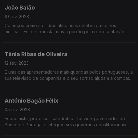
João Baião
19 fev. 2023
Começou como ator dramático, mas celebrizou-se nos
musicais. Foi desportista, mas a paixão pela representação
venceu. É um dos apresentadores de televisão mais adorados
pelo público, pela sua boa disposição e empatia.
Tânia Ribas de Oliveira
12 fev. 2023
É uma das apresentadoras mais queridas pelos portugueses, a
sua televisão de companhia e o seu sorriso ajudam a combater
a solidão. A sua vida mudou num dia de jogo em Alvalade e ela
conta-nos essa e outras histórias.
António Bagão Félix
05 fev. 2023
Economista, professor catedrático, foi vice-governador do
Banco de Portugal e integrou seis governos constitucionais
nas áreas das Finanças, Trabalho e Segurança Social. Mas o
que o faz mesmo feliz é a Botânica.