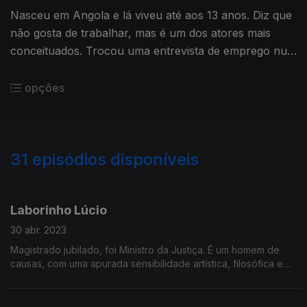
Nasceu em Angola e lá viveu até aos 13 anos. Diz que
não gosta de trabalhar, mas é um dos atores mais
conceituados. Trocou uma entrevista de emprego num
banco pelo teatro. Faz também vozes em filmes de
animação.
opções
31
episódios disponíveis
673515
650823
643810
Laborinho Lúcio
30 abr. 2023
Magistrado jubilado, foi Ministro da Justiça. É um homem de
causas, com uma apurada sensibilidade artística, filosófica e
sociológica. Melómano assumido. E foi até guarda-redes...