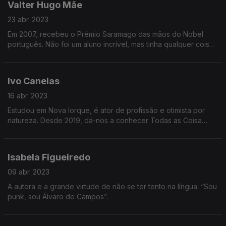
Valter Hugo Mãe
23 abr. 2023
Em 2007, recebeu o Prémio Saramago das mãos do Nobel
português. Não foi um aluno incrível, mas tinha qualquer coisa
de especial que o fez tornar-se um dos maiores escritores
portugueses contemporâneos.
Ivo Canelas
16 abr. 2023
Estudou em Nova Iorque, é ator de profissão e otimista por
natureza. Desde 2019, dá-nos a conhecer Todas as Coisa
Maravilhosas, de Duncan Macmillan, espetáculo que tem
comovido os milhares de espetadores que já o viram.
Isabela Figueiredo
09 abr. 2023
A autora e a grande virtude de não se ter tento na língua: “Sou
punk, sou Álvaro de Campos”.