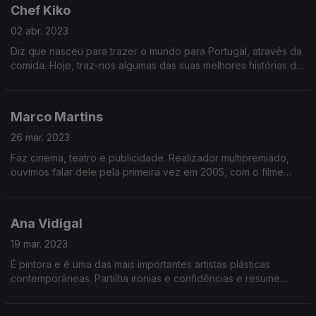
Chef Kiko
02 abr. 2023
Diz que nasceu para trazer o mundo para Portugal, através da
comida. Hoje, traz-nos algumas das suas melhores histórias de
viagens e ainda dá algumas dicas e receitas.
Marco Martins
26 mar. 2023
Faz cinema, teatro e publicidade. Realizador multipremiado,
ouvimos falar dele pela primeira vez em 2005, com o filme
"Alice", que não deixou ninguém indiferente. Através das suas
obras, procura dar voz a quem não tem.
Ana Vidigal
19 mar. 2023
É pintora e é uma das mais importantes artistas plásticas
contemporâneas. Partilha ironias e confidências e resume
assim a sua carreira: “Vidigal, a dar na cola há mais de 40
anos”.