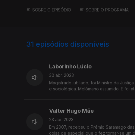
SOBRE O EPISÓDIO
SOBRE O PROGRAMA
31
episódios disponíveis
673515
650823
643810
Laborinho Lúcio
30 abr. 2023
Magistrado jubilado, foi Ministro da Justiç
e sociológica. Melómano assumido. E foi at
Valter Hugo Mãe
23 abr. 2023
Em 2007, recebeu o Prémio Saramago das m
coisa de especial que o fez tornar-se um