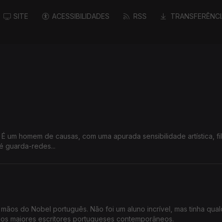
SITE
ACESSIBILIDADES
RSS
TRANSFERÊNCI
a. É um homem de causas, com uma apurada sensibilidade artística, fi
é guarda-redes...
ãos do Nobel português. Não foi um aluno incrível, mas tinha qua
 dos maiores escritores portugueses contemporâneos.