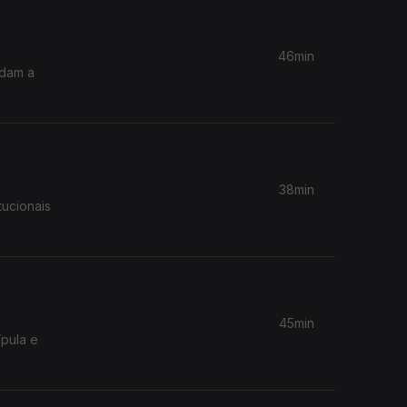
46min
udam a
38min
tucionais
45min
ípula e