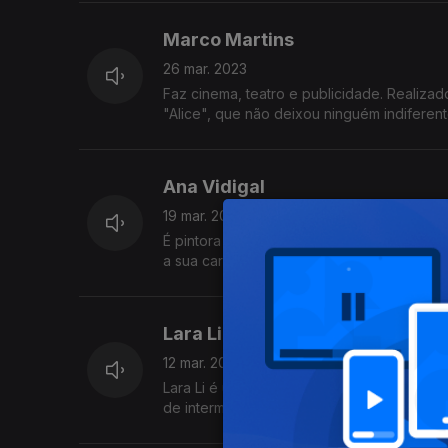
Marco Martins
26 mar. 2023
Faz cinema, teatro e publicidade. Realizad
"Alice", que não deixou ninguém indiferen
Ana Vidigal
19 mar. 2023
É pintora e é uma das mais importantes arti
a sua carreira: “Vidigal, a dar na cola há m
Lara Li
12 mar. 2023
Lara Li é um caso raro de talento. Foi pri
de intermitência na carreira. Regressou a