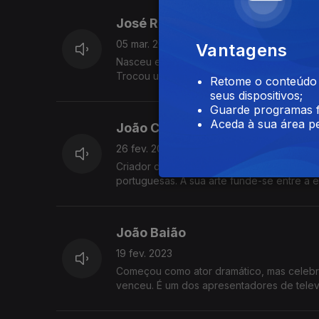
José Raposo
05 mar. 2023
Vantagens
Nasceu em Angola e lá viveu até aos 13 an
Trocou uma entrevista de emprego num ba
Retome o conteúdo a
seus dispositivos;
Guarde programas f
Aceda à sua área pe
João Charters de Almeida
26 fev. 2023
Criador de cidades imaginárias, dá também
portuguesas. A sua arte funde-se entre a es
João Baião
19 fev. 2023
Começou como ator dramático, mas celebriz
venceu. É um dos apresentadores de televi