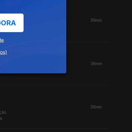
39min
GORA
ituados.
de
dos)
36min
36min
ação
a.