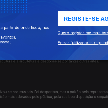
REGISTE-SE A
os. Diz que não gosta de trabalhar, mas é um dos atores mais conce
nco pelo teatro. Faz também vozes em filmes de animação.
 partir de onde ficou, nos
Quero registar-me mais tar
avoritos;
ssoal;
Entrar (utilizadores regista
 vida a esculturas de grande porte espalhadas por várias cidades
cultura e a arquitetura e desdobra-se por tantas outras artes.
ou-se nos musicais. Foi desportista, mas a paixão pela represent
são mais adorados pelo público, pela sua boa disposição e empati