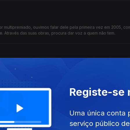
or multipremiado, ouvimos falar dele pela primeira vez em 2005, com
te. Através das suas obras, procura dar voz a quem não tem.
stas plásticas contemporâneas. Partilha ironias e confidências e re
ais de 40 anos”.
Registe-se
Uma única conta 
meira figura no meio musical, nas décadas de 80 e 90, mas seguiu-se
gora ao Festival da Canção pela mão de André Henriques.
serviço público d