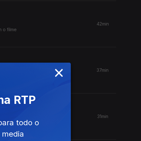
42min
 o filme
×
37min
sume assim
 na RTP
31min
para todo o
 uma fase
e media