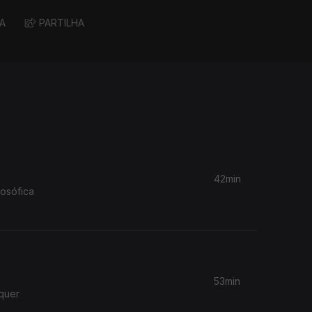
A
PARTILHA
42min
losófica
53min
lquer