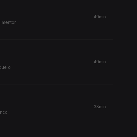
40min
i mentor
40min
 que o
38min
anco