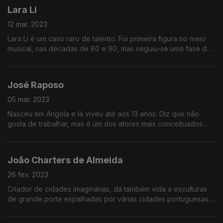
Lara Li
12 mar. 2023
Lara Li é um caso raro de talento. Foi primeira figura no meio
musical, nas décadas de 80 e 90, mas seguiu-se uma fase de
intermitência na carreira. Regressou agora ao Festival da
Canção pela mão de André Henriques.
José Raposo
05 mar. 2023
Nasceu em Angola e lá viveu até aos 13 anos. Diz que não
gosta de trabalhar, mas é um dos atores mais conceituados.
Trocou uma entrevista de emprego num banco pelo teatro.
Faz também vozes em filmes de animação.
João Charters de Almeida
26 fev. 2023
Criador de cidades imaginárias, dá também vida a esculturas
de grande porte espalhadas por várias cidades portuguesas.
A sua arte funde-se entre a escultura e a arquitetura e
desdobra-se por tantas outras artes.