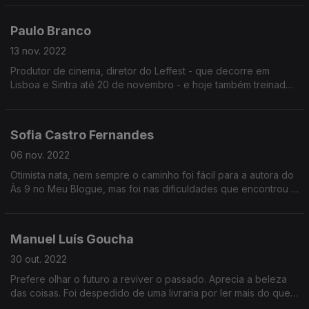
memórias que nos fala, do teatro e da vida.
Paulo Branco
13 nov. 2022
Produtor de cinema, diretor do Leffest - que decorre em
Lisboa e Sintra até 20 de novembro - e hoje também treinador
de hipismo, a conversa passa muito pela sua paixão pelos
cavalos e pela sua faceta na competição.
Sofia Castro Fernandes
06 nov. 2022
Otimista nata, nem sempre o caminho foi fácil para a autora do
Às 9 no Meu Blogue, mas foi nas dificuldades que encontrou a
sua maior força. Atualmente, trabalha a psicologia positiva em
empresas e coaching individual.
Manuel Luís Goucha
30 out. 2022
Prefere olhar o futuro a reviver o passado. Aprecia a beleza
das coisas. Foi despedido de uma livraria por ler mais do que
vendia. E depois do teatro, para ir parar à televisão, o lugar