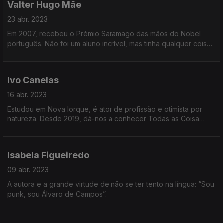
Valter Hugo Mãe
23 abr. 2023
Em 2007, recebeu o Prémio Saramago das mãos do Nobel
português. Não foi um aluno incrível, mas tinha qualquer coisa
de especial que o fez tornar-se um dos maiores escritores
portugueses contemporâneos.
Ivo Canelas
16 abr. 2023
Estudou em Nova Iorque, é ator de profissão e otimista por
natureza. Desde 2019, dá-nos a conhecer Todas as Coisa
Maravilhosas, de Duncan Macmillan, espetáculo que tem
comovido os milhares de espetadores que já o viram.
Isabela Figueiredo
09 abr. 2023
A autora e a grande virtude de não se ter tento na língua: “Sou
punk, sou Álvaro de Campos”.