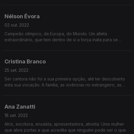
realidades do mundo. Apresentadora, documentarista, mas
sobretudo uma mulher de causas.
Nélson Évora
02 out. 2022
Campeão olímpico, da Europa, do Mundo. Um atleta
extraordinário, que tem dentro de si a força inata para se
superar e a vontade de ajudar outros atletas a fazerem o
mesmo.
Cristina Branco
25 set. 2022
Ser cantora não foi a sua primeira opção, até ter descoberto
esta sua vocação. A família, as vivências no estrangeiro, as
cumplicidades que se transformam em música e muito mais.
Ana Zanatti
18 set. 2022
Atriz, escritora, ensaísta, apresentadora, ativista. Uma mulher
que abre portas e que acredita que ninguém pode ser o que