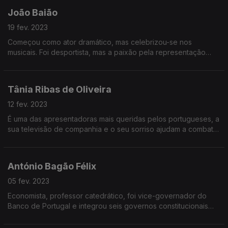
João Baião
19 fev. 2023
Começou como ator dramático, mas celebrizou-se nos
musicais. Foi desportista, mas a paixão pela representação
venceu. É um dos apresentadores de televisão mais adorados
pelo público, pela sua boa disposição e empatia.
Tânia Ribas de Oliveira
12 fev. 2023
É uma das apresentadoras mais queridas pelos portugueses, a
sua televisão de companhia e o seu sorriso ajudam a combater
a solidão. A sua vida mudou num dia de jogo em Alvalade e ela
conta-nos essa e outras histórias.
António Bagão Félix
05 fev. 2023
Economista, professor catedrático, foi vice-governador do
Banco de Portugal e integrou seis governos constitucionais
nas áreas das Finanças, Trabalho e Segurança Social. Mas o
que o faz mesmo feliz é a Botânica.