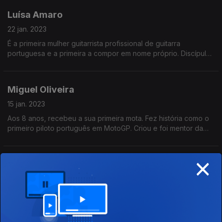
Luísa Amaro
22 jan. 2023
É a primeira mulher guitarrista profissional de guitarra
portuguesa e a primeira a compor em nome próprio. Discípula
e companheira de Carlos Paredes, tem histórias maravilhosas
sobre as vivências em conjunto.
Miguel Oliveira
15 jan. 2023
Aos 8 anos, recebeu a sua primeira mota. Fez história como o
primeiro piloto português em MotoGP. Criou e foi mentor da
Oliveira Cup, um projeto para jovens talentos, para que
pudessem ter as mesmas oportunidades.
×
Filipe La Féria
08 jan. 2023
Chamam-lhe La Fúria, mas é um homem de riso fácil.
Encenador, defende a cultura acima de tudo e considera que
o teatro tem de ser polémico. Diz que tem ainda muito por