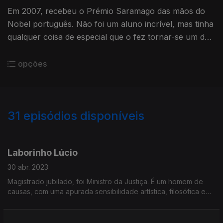
Em 2007, recebeu o Prémio Saramago das mãos do
Nobel português. Não foi um aluno incrível, mas tinha
qualquer coisa de especial que o fez tornar-se um dos
maiores escritores portugueses contemporâneos.
opções
31
episódios disponíveis
673515
650823
643810
Laborinho Lúcio
30 abr. 2023
Magistrado jubilado, foi Ministro da Justiça. É um homem de
causas, com uma apurada sensibilidade artística, filosófica e
sociológica. Melómano assumido. E foi até guarda-redes...