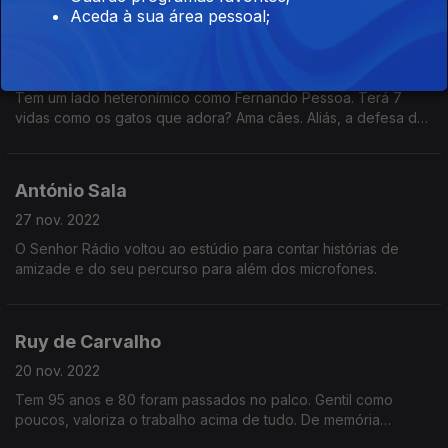
Aceda à sua área pessoal;
José Jorge Letria
04 dez. 2022
Tem um lado heteronímico como Fernando Pessoa. Terá 7
vidas como os gatos que adora? Ama cães. Aliás, a defesa dos
animais tem sido uma característica irreversível na sua vida, tal
como a defesa dos direitos dos autores.
António Sala
27 nov. 2022
O Senhor Rádio voltou ao estúdio para contar histórias de
amizade e do seu percurso para além dos microfones.
Ruy de Carvalho
20 nov. 2022
Tem 95 anos e 80 foram passados no palco. Gentil como
poucos, valoriza o trabalho acima de tudo. De memória
invejável, diz que é o teatro que o mantém saudável. E é de