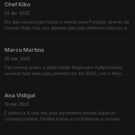
Chef Kiko
02 abr. 2023
Diz que nasceu para trazer o mundo para Portugal, através da
comida. Hoje, traz-nos algumas das suas melhores histórias de
viagens e ainda dá algumas dicas e receitas.
Marco Martins
26 mar. 2023
Faz cinema, teatro e publicidade. Realizador multipremiado,
ouvimos falar dele pela primeira vez em 2005, com o filme
"Alice", que não deixou ninguém indiferente. Através das suas
obras, procura dar voz a quem não tem.
Ana Vidigal
19 mar. 2023
É pintora e é uma das mais importantes artistas plásticas
contemporâneas. Partilha ironias e confidências e resume
assim a sua carreira: “Vidigal, a dar na cola há mais de 40
anos”.