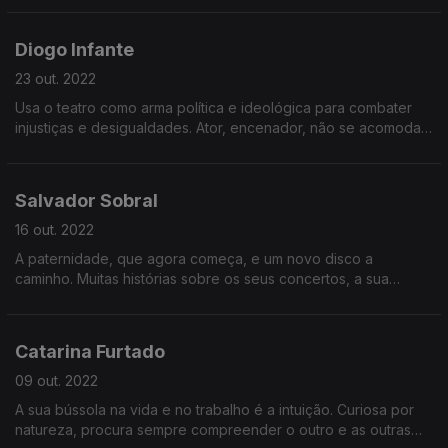
onde há décadas se sente em casa.
Diogo Infante
23 out. 2022
Usa o teatro como arma política e ideológica para combater
injustiças e desigualdades. Ator, encenador, não se acomoda.
E encontrou na equitação uma paixão e uma metafóra para a
vida, a de aprender a saltar obstáculos.
Salvador Sobral
16 out. 2022
A paternidade, que agora começa, e um novo disco a
caminho. Muitas histórias sobre os seus concertos, a sua
juventude, o seu coração e o dom que é para ele comunicar,
seja em que forma for.
Catarina Furtado
09 out. 2022
A sua bússola na vida e no trabalho é a intuição. Curiosa por
natureza, procura sempre compreender o outro e as outras