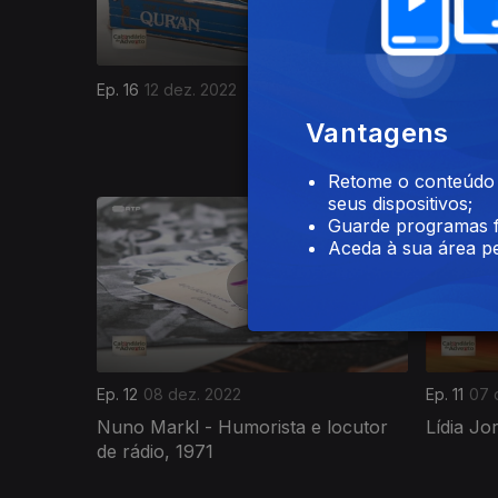
Ep. 15
11 
Ep. 16
12 dez. 2022
André Le
Vantagens
Retome o conteúdo a
seus dispositivos;
Guarde programas f
Aceda à sua área pe
Ep. 12
08 dez. 2022
Ep. 11
07 
Nuno Markl - Humorista e locutor
Lídia Jo
de rádio, 1971