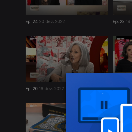
Ep. 24
20 dez. 2022
Ep. 23
19
659065
Ep. 20
16 dez. 2022
Ep. 19
15 