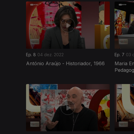
656709
Ep. 8
04 dez. 2022
Ep. 7
03 
António Araújo - Historiador, 1966
Maria Em
Pedagog
655860