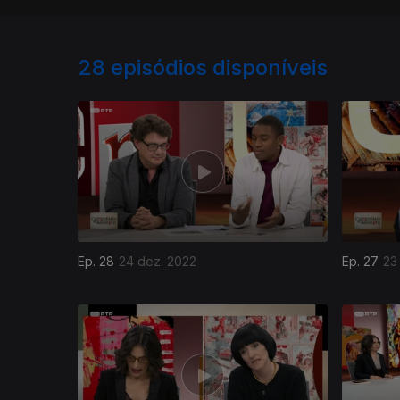
28
episódios disponíveis
Ep. 28
24 dez. 2022
Ep. 27
23