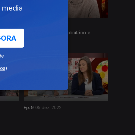
e media
Ep. 13
09 dez. 2022
1981
Pedro Bidarra - Publicitário e
GORA
escritor, 1961
de
dos)
Ep. 9
05 dez. 2022