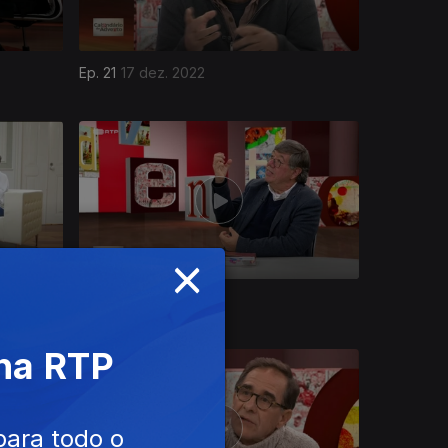
Ep. 21
17 dez. 2022
×
Ep. 17
13 dez. 2022
 na RTP
para todo o