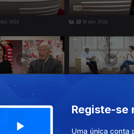
 dez. 2022
Ep. 22
18 dez. 2022
dez. 2022
Ep. 18
14 dez. 2022
Registe-se
Uma única conta 