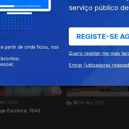
serviço público d
dez. 2022
Ep. 14
10 dez. 2022
tria - Ilustrador, 1973
Selma Uamusse - Cantora, 
REGISTE-SE A
 partir de onde ficou, nos
Quero registar-me mais tar
avoritos;
ssoal;
Entrar (utilizadores regista
dez. 2022
Ep. 10
06 dez. 2022
rge Escritora, 1946