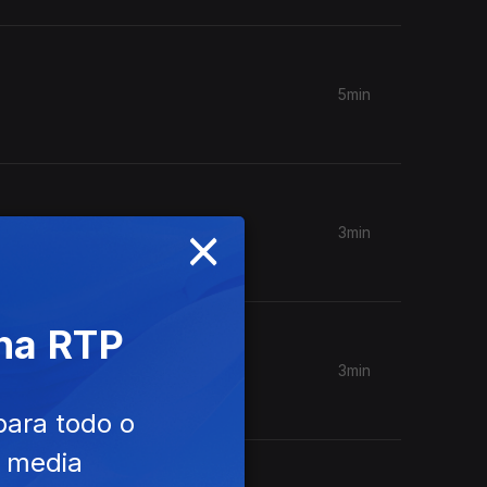
5min
×
3min
 na RTP
3min
para todo o
e media