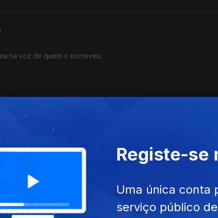
a
ma na voz de quem o escreveu.
ma na voz de quem o escreveu.
Registe-se
a doce guarda
ma na voz de quem o escreveu.
Uma única conta 
serviço público d
 Mourão-Ferreira - Testamento