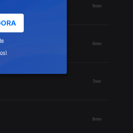
9min
GORA
de
6min
dos)
7min
8min