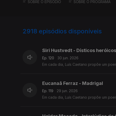
SOBRE O EPISÓDIO
SOBRE O PROGRAMA
2918
episódios disponíveis
936025
931375
927612
Siri Hustvedt - Dísticos heróico
Ep. 120
30 jun. 2026
Em cada dia, Luís Caetano propõe um poe
Eucanaã Ferraz - Madrigal
Ep. 119
29 jun. 2026
Em cada dia, Luís Caetano propõe um poe