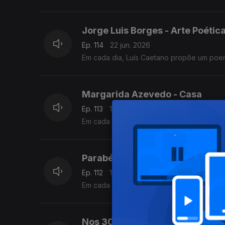
Jorge Luis Borges - Arte Poétic
Ep. 114
22 jun. 2026
Em cada dia, Luís Caetano propõe um poe
Margarida Azevedo - Casa
Ep. 113
19 jun. 2026
Em cada dia, Luís Caetano propõe um poe
Parabéns, Lídia Jorge. Poema D
Ep. 112
18 jun. 2026
Em cada dia, Luís Caetano propõe um poe
Nos 30 anos da morte de David