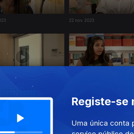
023
22 nov. 2023
023
25 out. 2023
Registe-se
Uma única conta 
serviço público d