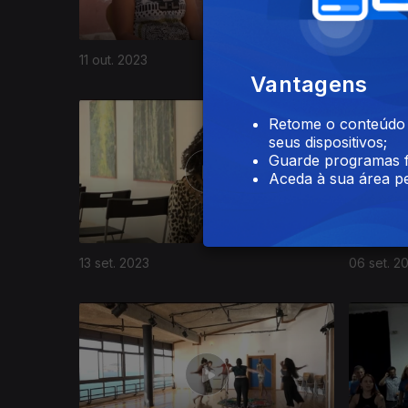
11 out. 2023
04 out. 2
Vantagens
Retome o conteúdo a
seus dispositivos;
Guarde programas f
Aceda à sua área pe
13 set. 2023
06 set. 2
701770