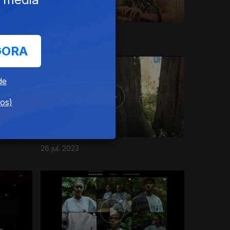
20 set. 2023
GORA
de
dos)
26 jul. 2023