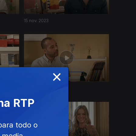
15 nov. 2023
×
18 out. 2023
 na RTP
para todo o
e media