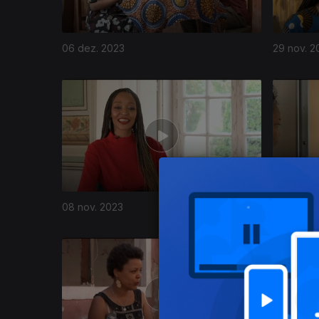
06 dez. 2023
29 nov. 2
722531
08 nov. 2023
01 nov. 2