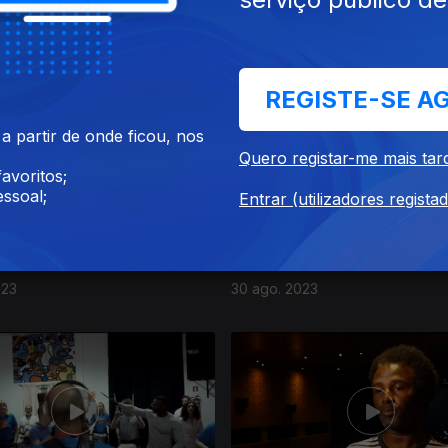
023
27 set. 2023
REGISTE-SE A
 partir de onde ficou, nos
Quero registar-me mais tar
avoritos;
ssoal;
Entrar (utilizadores regista
023
30 ago. 2023