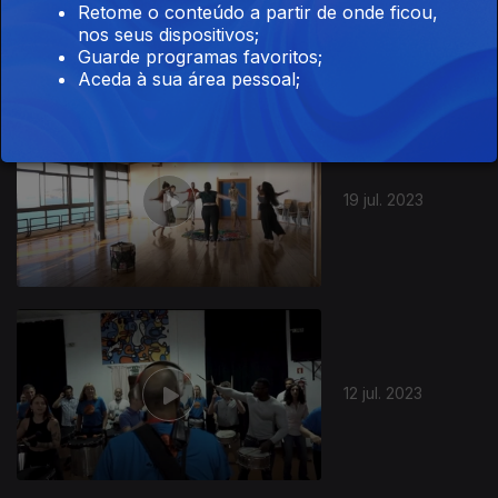
26 jul. 2023
Retome o conteúdo a partir de onde ficou,
nos seus dispositivos;
Guarde programas favoritos;
Aceda à sua área pessoal;
19 jul. 2023
12 jul. 2023