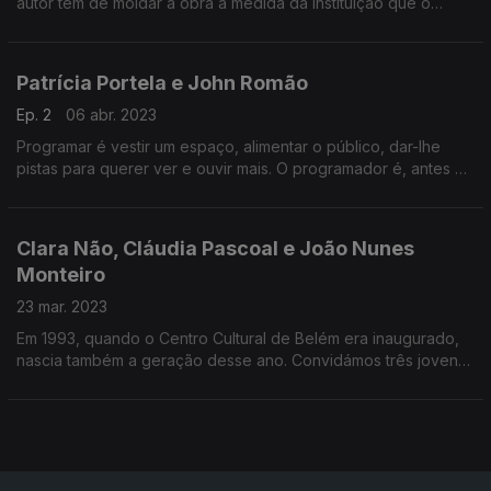
autor tem de moldar a obra à medida da instituição que o
convida? São algumas das perguntas feitas à atriz e ao
compositor.
Patrícia Portela e John Romão
Ep. 2
06 abr. 2023
Programar é vestir um espaço, alimentar o público, dar-lhe
pistas para querer ver e ouvir mais. O programador é, antes de
tudo, espectador. Será que ambos os papéis se confundem na
programação cultural?
Clara Não, Cláudia Pascoal e João Nunes
Monteiro
23 mar. 2023
Em 1993, quando o Centro Cultural de Belém era inaugurado,
nascia também a geração desse ano. Convidámos três jovens,
a completar agora 30 anos, para nos darem a sua visão do
mundo e do CCB.