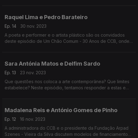
Varela, todos com menos de 30 anos, são os convidados do
último programa.
Raquel Lima e Pedro Barateiro
Ep. 14
30 nov. 2023
A poeta e performer e o artista plástico são os convidados
deste episódio de Um Chão Comum - 30 Anos de CCB, onde
se debate o activismo na cultura.
Sara Antónia Matos e Delfim Sardo
Ep. 13
23 nov. 2023
Que questões nos coloca a arte contemporânea? Que limites
estabelece? Neste episódio, tentamos responder a estas e
outras questões.
Madalena Reis e António Gomes de Pinho
Ep. 12
16 nov. 2023
A administradora do CCB e o presidente da Fundação Arpad
Szenes - Vieira da Silva discutem modelos de financiamento