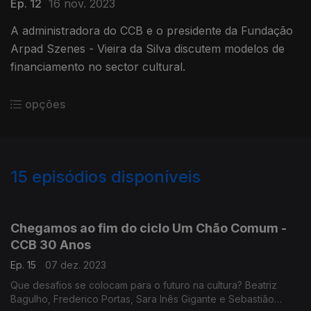
Ep. 12
16 nov. 2023
A administradora do CCB e o presidente da Fundação
Arpad Szenes - Vieira da Silva discutem modelos de
financiamento no sector cultural.
opções
15
episódios disponíveis
691055
680315
Chegamos ao fim do ciclo Um Chão Comum -
CCB 30 Anos
Ep. 15
07 dez. 2023
Que desafios se colocam para o futuro na cultura? Beatriz
Bagulho, Frederico Portas, Sara Inês Gigante e Sebastião