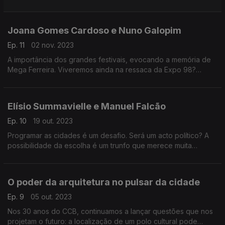
no sector cultural.
Joana Gomes Cardoso e Nuno Galopim
Ep. 11
02 nov. 2023
A importância dos grandes festivais, evocando a memória de
Mega Ferreira. Viveremos ainda na ressaca da Expo 98?
Responde a comissária portuguesa para Osaka 2025 e o
diretor da Antena 1.
Elísio Summavielle e Manuel Falcão
Ep. 10
19 out. 2023
Programar as cidades é um desafio. Será um acto político? A
possibilidade da escolha é um trunfo que merece muita
ponderação? Refletimos com os nossos convidados sobre
essas e outras questões.
O poder da arquitetura no pulsar da cidade
Ep. 9
05 out. 2023
Nos 30 anos do CCB, continuamos a lançar questões que nos
projetam o futuro: a localização de um polo cultural pode