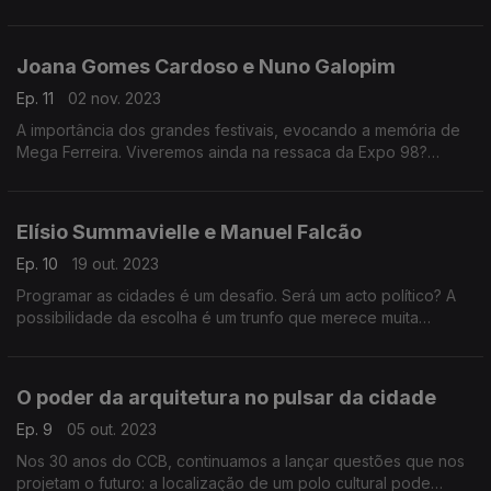
no sector cultural.
Joana Gomes Cardoso e Nuno Galopim
Ep. 11
02 nov. 2023
A importância dos grandes festivais, evocando a memória de
Mega Ferreira. Viveremos ainda na ressaca da Expo 98?
Responde a comissária portuguesa para Osaka 2025 e o
diretor da Antena 1.
Elísio Summavielle e Manuel Falcão
Ep. 10
19 out. 2023
Programar as cidades é um desafio. Será um acto político? A
possibilidade da escolha é um trunfo que merece muita
ponderação? Refletimos com os nossos convidados sobre
essas e outras questões.
O poder da arquitetura no pulsar da cidade
Ep. 9
05 out. 2023
Nos 30 anos do CCB, continuamos a lançar questões que nos
projetam o futuro: a localização de um polo cultural pode