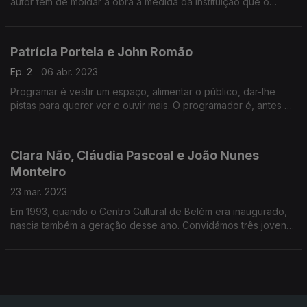
autor tem de moldar a obra à medida da instituição que o
convida? São algumas das perguntas feitas à atriz e ao
compositor.
Patrícia Portela e John Romão
Ep. 2
06 abr. 2023
Programar é vestir um espaço, alimentar o público, dar-lhe
pistas para querer ver e ouvir mais. O programador é, antes de
tudo, espectador. Será que ambos os papéis se confundem na
programação cultural?
Clara Não, Cláudia Pascoal e João Nunes
Monteiro
23 mar. 2023
Em 1993, quando o Centro Cultural de Belém era inaugurado,
nascia também a geração desse ano. Convidámos três jovens,
a completar agora 30 anos, para nos darem a sua visão do
mundo e do CCB.