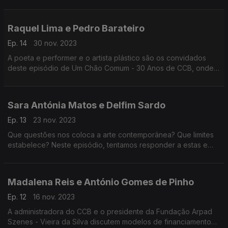
Varela, todos com menos de 30 anos, são os convidados do
último programa.
Raquel Lima e Pedro Barateiro
Ep. 14
30 nov. 2023
A poeta e performer e o artista plástico são os convidados
deste episódio de Um Chão Comum - 30 Anos de CCB, onde
se debate o activismo na cultura.
Sara Antónia Matos e Delfim Sardo
Ep. 13
23 nov. 2023
Que questões nos coloca a arte contemporânea? Que limites
estabelece? Neste episódio, tentamos responder a estas e
outras questões.
Madalena Reis e António Gomes de Pinho
Ep. 12
16 nov. 2023
A administradora do CCB e o presidente da Fundação Arpad
Szenes - Vieira da Silva discutem modelos de financiamento