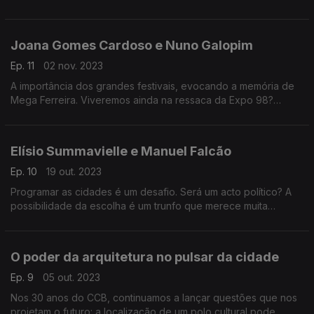
no sector cultural.
Joana Gomes Cardoso e Nuno Galopim
Ep. 11
02 nov. 2023
A importância dos grandes festivais, evocando a memória de
Mega Ferreira. Viveremos ainda na ressaca da Expo 98?
Responde a comissária portuguesa para Osaka 2025 e o
diretor da Antena 1.
Elísio Summavielle e Manuel Falcão
Ep. 10
19 out. 2023
Programar as cidades é um desafio. Será um acto político? A
possibilidade da escolha é um trunfo que merece muita
ponderação? Refletimos com os nossos convidados sobre
essas e outras questões.
O poder da arquitetura no pulsar da cidade
Ep. 9
05 out. 2023
Nos 30 anos do CCB, continuamos a lançar questões que nos
projetam o futuro: a localização de um polo cultural pode