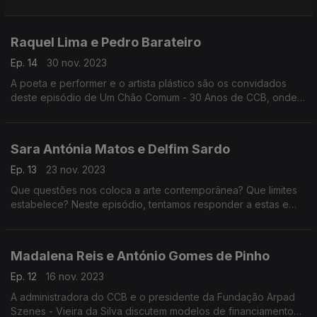
Varela, todos com menos de 30 anos, são os convidados do
último programa.
Raquel Lima e Pedro Barateiro
Ep. 14
30 nov. 2023
A poeta e performer e o artista plástico são os convidados
deste episódio de Um Chão Comum - 30 Anos de CCB, onde
se debate o activismo na cultura.
Sara Antónia Matos e Delfim Sardo
Ep. 13
23 nov. 2023
Que questões nos coloca a arte contemporânea? Que limites
estabelece? Neste episódio, tentamos responder a estas e
outras questões.
Madalena Reis e António Gomes de Pinho
Ep. 12
16 nov. 2023
A administradora do CCB e o presidente da Fundação Arpad
Szenes - Vieira da Silva discutem modelos de financiamento