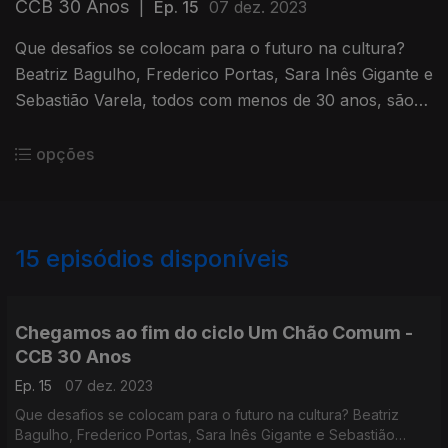
CCB 30 Anos
|
Ep. 15
07 dez. 2023
Que desafios se colocam para o futuro na cultura?
Beatriz Bagulho, Frederico Portas, Sara Inês Gigante e
Sebastião Varela, todos com menos de 30 anos, são
os convidados do último programa.
opções
15
episódios disponíveis
691055
680315
Chegamos ao fim do ciclo Um Chão Comum -
CCB 30 Anos
Ep. 15
07 dez. 2023
Que desafios se colocam para o futuro na cultura? Beatriz
Bagulho, Frederico Portas, Sara Inês Gigante e Sebastião