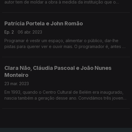
autor tem de moldar a obra à medida da instituição que o
convida? São algumas das perguntas feitas à atriz e ao
compositor.
Patrícia Portela e John Romão
Ep. 2
06 abr. 2023
Programar é vestir um espaço, alimentar o público, dar-lhe
pistas para querer ver e ouvir mais. O programador é, antes de
tudo, espectador. Será que ambos os papéis se confundem na
programação cultural?
Clara Não, Cláudia Pascoal e João Nunes
Monteiro
23 mar. 2023
Em 1993, quando o Centro Cultural de Belém era inaugurado,
nascia também a geração desse ano. Convidámos três jovens,
a completar agora 30 anos, para nos darem a sua visão do
mundo e do CCB.