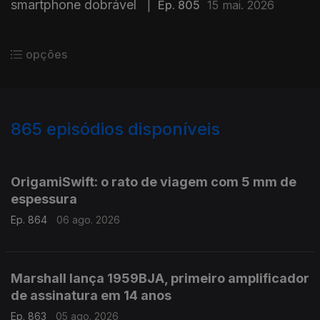
smartphone dobrável
|
Ep. 805
15 mai. 2026
opções
865
episódios disponíveis
943775
939933
935747
931921
926923
924205
920839
916471
913518
908603
OrigamiSwift: o rato de viagem com 5 mm de
espessura
Ep. 864
06 ago. 2026
Marshall lança 1959BJA, primeiro amplificador
de assinatura em 14 anos
Ep. 863
05 ago. 2026