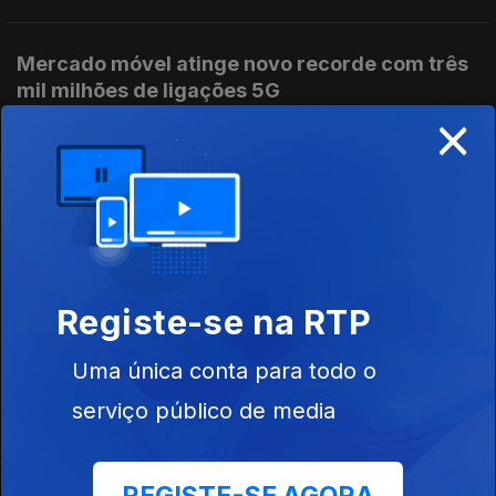
Mercado móvel atinge novo recorde com três
mil milhões de ligações 5G
×
Ep. 819
04 jun. 2026
RedMagic anuncia os novos smartphones topo
de gama
Ep. 818
03 jun. 2026
Registe-se na RTP
Investigadores da Universidade de Coimbra
Uma única conta para todo o
criam novo condutor transparente para ecrãs
serviço público de media
flexíveis
Ep. 817
02 jun. 2026