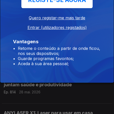
REGISTE-SE AGORA
Google apresenta o Gemini 3.5 Flash: novo
modelo de linguagem
Quero registar-me mais tarde
Ep. 816
01 jun. 2026
Entrar (utilizadores registados)
Vantagens
2026 fica marcado pela massificação das
Retome o conteúdo a partir de onde ficou,
baterias de iões de sódio
nos seus dispositivos;
Ep. 815
29 mai. 2026
Guarde programas favoritos;
Aceda à sua área pessoal;
VueBuds auriculares True Wireless (TWS)
juntam saúde e produtividade
Ep. 814
28 mai. 2026
ANYLASER X1: Laser para usar em casa