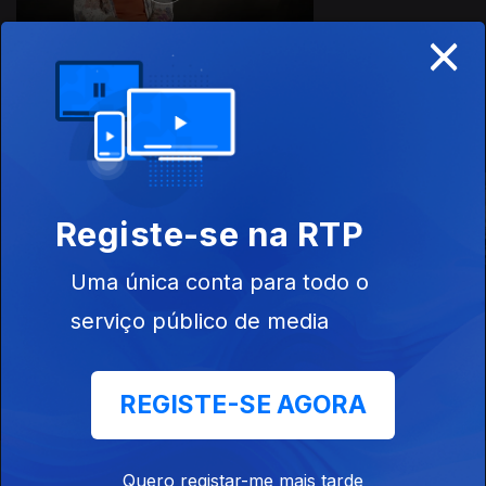
×
Este conteúdo faz parte de
Recomendações de Abril
Registe-se na RTP
Uma única conta para todo o
Daqui Houve
Rumo à Liberdade
Aqueles que
Resistência
Ficaram (Em
serviço público de media
a Parte Todo
Mundo Tem)
REGISTE-SE AGORA
Instale a aplicação
RTP Play
Quero registar-me mais tarde