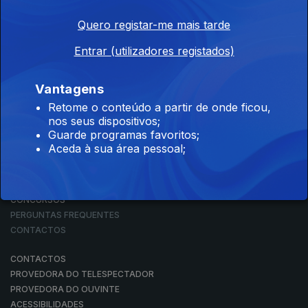
Quero registar-me mais tarde
Entrar (utilizadores registados)
NOTÍCIAS
DESPORTO
TELEVISÃO
Vantagens
RÁDIO
Retome o conteúdo a partir de onde ficou,
RTP ARQUIVOS
nos seus dispositivos;
RTP ENSINA
Guarde programas favoritos;
RTP PLAY
Aceda à sua área pessoal;
EM DIRETO
REVER PROGRAMAS
CONCURSOS
PERGUNTAS FREQUENTES
CONTACTOS
CONTACTOS
PROVEDORA DO TELESPECTADOR
PROVEDORA DO OUVINTE
ACESSIBILIDADES