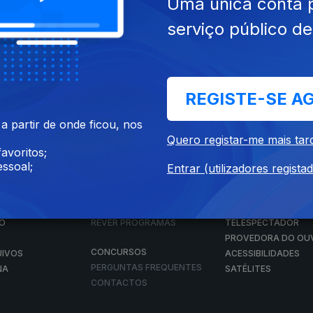
Uma única conta 
serviço público d
Instale a aplicação
RTP Play
REGISTE-SE A
Disponível para iOS, Android, Apple TV, Android TV e CarPlay
 partir de onde ficou, nos
Quero registar-me mais tar
avoritos;
ssoal;
Entrar (utilizadores regista
RTP PLAY
CONTACTOS
O
EM DIRETO
PROVEDORA DO
ÃO
REVER PROGRAMAS
TELESPECTADOR
PROVEDORA DO OU
CONCURSOS
UIVOS
ACESSIBILIDADES
PERGUNTAS FREQUENTES
NA
SATÉLITES
CONTACTOS