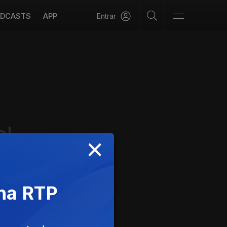
DCASTS
APP
Entrar
el
×
 na RTP