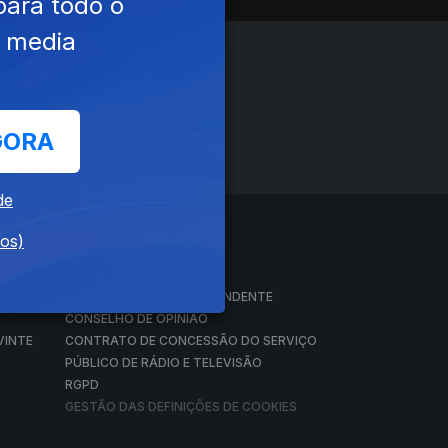
para todo o
e media
GORA
de
dos)
A EMPRESA
CONSELHO GERAL INDEPENDENTE
CONSELHO DE OPINIÃO
VINTE
CONTRATO DE CONCESSÃO DO SERVIÇO
PÚBLICO DE RÁDIO E TELEVISÃO
RGPD
GESTÃO DAS DEFINIÇÕES DE COOKIES