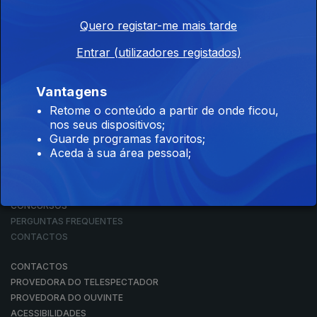
Quero registar-me mais tarde
Entrar (utilizadores registados)
NOTÍCIAS
DESPORTO
TELEVISÃO
Vantagens
RÁDIO
Retome o conteúdo a partir de onde ficou,
RTP ARQUIVOS
nos seus dispositivos;
RTP ENSINA
Guarde programas favoritos;
RTP PLAY
Aceda à sua área pessoal;
EM DIRETO
REVER PROGRAMAS
CONCURSOS
PERGUNTAS FREQUENTES
CONTACTOS
CONTACTOS
PROVEDORA DO TELESPECTADOR
PROVEDORA DO OUVINTE
ACESSIBILIDADES