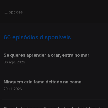
opções
66
episódios disponíveis
919386
866508
836161
796552
799060
Se queres aprender a orar, entra no mar
06 ago. 2026
Ninguém cria fama deitado na cama
29 jul. 2026