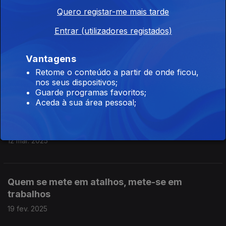
Quero registar-me mais tarde
Ninguém é profeta na sua terra
27 mar. 2025
Entrar (utilizadores registados)
Vantagens
Diz-me com quem andas dir-te-ei quem és
Retome o conteúdo a partir de onde ficou,
nos seus dispositivos;
19 mar. 2025
Guarde programas favoritos;
Aceda à sua área pessoal;
Deus escreve certo por linhas tortas
12 mar. 2025
Quem se mete em atalhos, mete-se em
trabalhos
19 fev. 2025