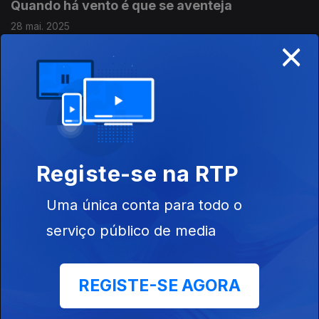
Quando há vento é que se aventeja
28 mai. 2025
×
Quem tem saúde e liberdade é tão rico que não
sabe
21 mai. 2025
Registe-se na RTP
Nem tudo o que reluz é ouro
14 mai. 2025
Uma única conta para todo o
serviço público de media
Nem rei nem Papa à morte escapa
30 abr. 2025
REGISTE-SE AGORA