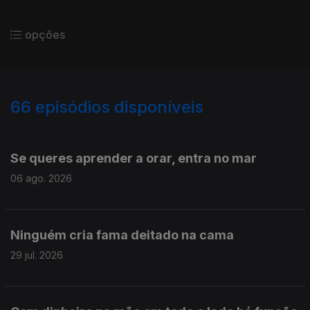
opções
66
episódios disponíveis
919386
866508
836161
796552
799060
Se queres aprender a orar, entra no mar
06 ago. 2026
Ninguém cria fama deitado na cama
29 jul. 2026