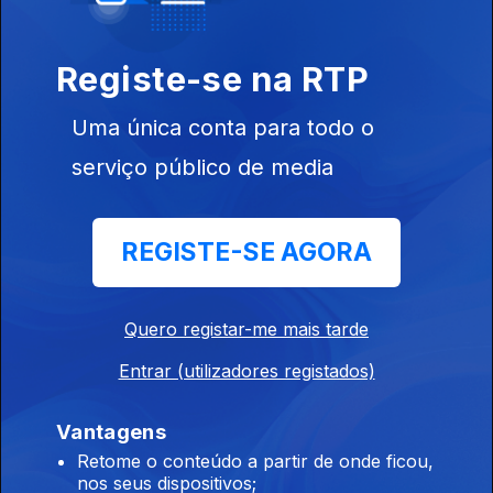
Antes uma boa arribada que uma má viagem
09 jul. 2025
Registe-se na RTP
Uma única conta para todo o
A tartaruga puxa sempre para o mar
serviço público de media
02 jul. 2025
REGISTE-SE AGORA
Viúva rica, solteira não fica
25 jun. 2025
Quero registar-me mais tarde
Entrar (utilizadores registados)
Poeta, pateta
18 jun. 2025
Vantagens
Retome o conteúdo a partir de onde ficou,
nos seus dispositivos;