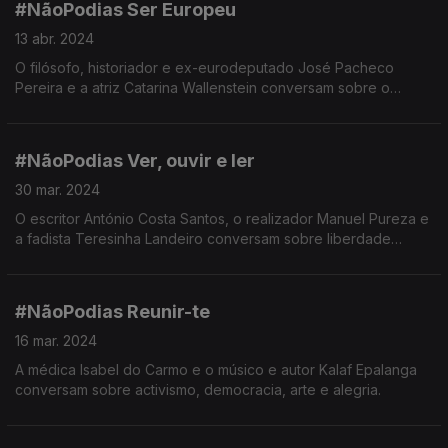
#NãoPodias Ser Europeu
13 abr. 2024
O filósofo, historiador e ex-eurodeputado José Pacheco
Pereira e a atriz Catarina Wallenstein conversam sobre o
conceito de "Europa" antes e depois do 25 de Abril e a
relação que temos com a UE.
#NãoPodias Ver, ouvir e ler
30 mar. 2024
O escritor António Costa Santos, o realizador Manuel Pureza e
a fadista Teresinha Landeiro conversam sobre liberdade
criativa e proibições.
#NãoPodias Reunir-te
16 mar. 2024
A médica Isabel do Carmo e o músico e autor Kalaf Epalanga
conversam sobre activismo, democracia, arte e alegria.