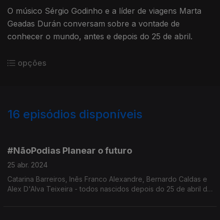
O músico Sérgio Godinho e a líder de viagens Marta
Geadas Durán conversam sobre a vontade de
conhecer o mundo, antes e depois do 25 de abril.
opções
16
episódios disponíveis
727659
717434
#NãoPodias Planear o futuro
25 abr. 2024
Catarina Barreiros, Inês Franco Alexandre, Bernardo Caldas e
Alex D'Alva Teixeira - todos nascidos depois do 25 de abril de
74 - falam de sonhos para o futuro e do que é preciso para os
concretizar.