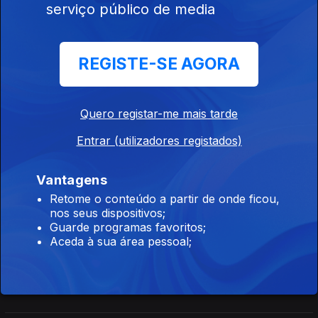
serviço público de media
...Defender-te
25 nov. 2023
A juíza jubilada e antiga ministra da Justiça, Francisca Van
REGISTE-SE AGORA
Dunem, e o especialista em Estudos Urbanos, António Brito
Guteres reflectem sobre o acesso à Justiça antes e depois do
25 de Abril.
Quero registar-me mais tarde
...Expressar-te
Entrar (utilizadores registados)
11 nov. 2023
A atriz Maria do Céu Guerra e o músico Benjamim conversam
Vantagens
sobre a liberdade de expressão e a censura.
Retome o conteúdo a partir de onde ficou,
nos seus dispositivos;
Guarde programas favoritos;
...Votar
Aceda à sua área pessoal;
28 out. 2023
A socióloga Anália Torres e o humorista Manuel Cardoso
conversam sobre o direito ao voto, o uso que dele se faz e o
que falta no combate à abstenção.