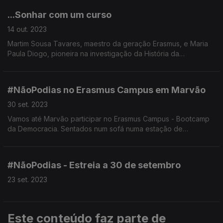
...Sonhar com um curso
14 out. 2023
Martim Sousa Tavares, maestro da geração Erasmus, e Maria
Paula Diogo, pioneira na investigação da História da
Tecnologia em Portugal, conversam sobre os percursos
académicos antes e depois do 25 de Abril.
#NãoPodias no Erasmus Campus em Marvão
30 set. 2023
Vamos até Marvão participar no Erasmus Campus - Bootcamp
da Democracia. Sentados num sofá numa estação de
comboios, com Maria Inácia Rezola e Dylan Pereira,
começamos a jornada para os 50 anos do 25 de Abril de 74.
#NãoPodias - Estreia a 30 de setembro
23 set. 2023
Este conteúdo faz parte de