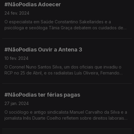
#NãoPodias Adoecer
24 fev. 2024
O especialista em Saúde Constantino Sakellarides e a
psicóloga e sexóloga Tânia Graça debatem os cuidados de
saúde prestados em Portugal antes e depois do 25 de abril.
#NãoPodias Ouvir a Antena 3
10 fev. 2024
O Coronel Nuno Santos Silva, um dos oficiais que invadiu o
RCP no 25 de Abril, e os radialistas Luís Oliveira, Fernando
Alvim e Catarina Fernandes debatem o papel da Rádio na
revolução e em tempos de democracia.
#NãoPodias ter férias pagas
27 jan. 2024
O sociólogo e antigo sindicalista Manuel Carvalho da Silva e a
jornalista Inês Duarte Coelho refletem sobre direitos laborais
antes e depois do 25 de abril.