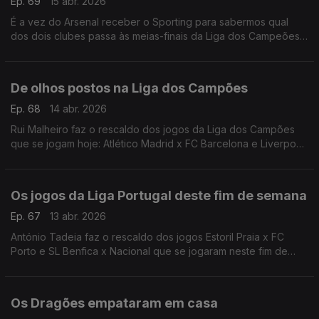
Ep. 69
15 abr. 2026
É a vez do Arsenal receber o Sporting para sabermos qual
dos dois clubes passa às meias-finais da Liga dos Campeões.
António Tadeia faz a antevisão desta partida que se joga hoje
às 20h, em Londres.
De olhos postos na Liga dos Campões
Ep. 68
14 abr. 2026
Rui Malheiro faz o rescaldo dos jogos da Liga dos Campões
que se jogam hoje: Atlético Madrid x FC Barcelona e Liverpool
FC x Paris Saint-Germain.
Os jogos da Liga Portugal deste fim de semana
Ep. 67
13 abr. 2026
António Tadeia faz o rescaldo dos jogos Estoril Praia x FC
Porto e SL Benfica x Nacional que se jogaram neste fim de
semana.
Os Dragões empataram em casa