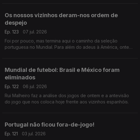
Os nossos vizinhos deram-nos ordem de
despejo
Ep. 123
07 jul. 2026
Foi por pouco, mas termina aqui o caminho da seleção
portuguesa no Mundial. Para além do adeus à América, ontem
também nos despedimos de Roberto Martinez e de Cristiano
Ronaldo. Comentário de Rui Malheiro.
Mundial de futebol: Brasil e México foram
eliminados
Ep. 122
06 jul. 2026
Rui Malheiro faz a análise dos jogos de ontem e a antevisão
do jogo que nos coloca hoje frente aos vizinhos espanhóis.
Portugal não ficou fora-de-jogo!
Ep. 121
03 jul. 2026