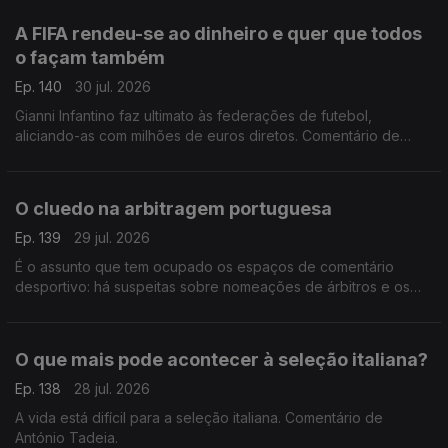
A FIFA rendeu-se ao dinheiro e quer que todos
o façam também
Ep. 140
30 jul. 2026
Gianni Infantino faz ultimato às federações de futebol,
aliciando-as com milhões de euros diretos. Comentário de
António Tadeia.
O cluedo na arbitragem portuguesa
Ep. 139
29 jul. 2026
É o assunto que tem ocupado os espaços de comentário
desportivo: há suspeitas sobre nomeações de árbitros e os
áudios de Pedro Proença vieram deitar ainda mais achas para
a fogueira. Comentário de António Tadeia.
O que mais pode acontecer à seleção italiana?
Ep. 138
28 jul. 2026
A vida está difícil para a seleção italiana. Comentário de
António Tadeia.