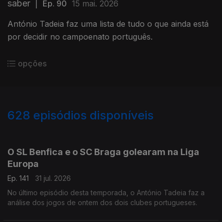
saber
|
Ep. 90
15 mai. 2026
António Tadeia faz uma lista de tudo o que ainda está
por decidir no campoenato português.
opções
628
episódios disponíveis
943076
939400
935038
930179
925973
922186
917997
914254
O SL Benfica e o SC Braga golearam na Liga
Europa
Ep. 141
31 jul. 2026
No último episódio desta temporada, o António Tadeia faz a
análise dos jogos de ontem dos dois clubes portugueses.