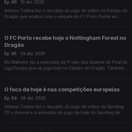
Ep. 66
10 abr. 2026
António Tadeia faz o rescaldo do jogo de ontem no Estádio do
Dragão que acabou com o empate do FC Porto frente ao
Nottingham Forest, para a Liga Europa.
O FC Porto recebe hoje o Nottingham Forest no
Dragão
Ep. 65
09 abr. 2026
Rui Malheiro faz a antevisão da 1ª mão dos Quartos de Final da
Liga Europa que se joga hoje no Estádio do Dragão. Também
há passagem pelo empate de ontem do Sporting de Braga
frente ao Real Betis Balompié.
O foco de hoje é nas competições europeias
Ep. 64
08 abr. 2026
António Tadeia faz o rescaldo do jogo de ontem do Sporting
CP x Arsenal e a antevisão do jogo de hoje do Sporting de
Braga x Real Betis Balompié.