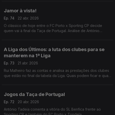
Jamor à vista!
Ep. 74
22 abr. 2026
O clássico de hoje entre o FC Porto x Sporting CP decide
quem vai à final da Taça de Portugal. Análise de António
Tadeia.
A Liga dos Últimos: a luta dos clubes para se
manterem na 1ª Liga
Ep. 73
21 abr. 2026
Rui Malheiro faz as contas e analisa as prestações dos clubes
que estão no final da tabela da Liga. Quais podem ficar e quais
voltam a descer?
Jogos da Taça de Portugal
Ep. 72
20 abr. 2026
António Tadeia comenta a vitória do SL Benfica frente ao
Sporting CP e também do FC Porto x Tondela.