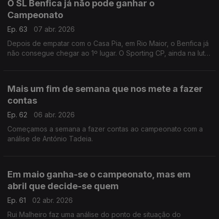
O SL Benfica já não pode ganhar o
Campeonato
Ep. 63
07 abr. 2026
Depois de empatar com o Casa Pia, em Rio Maior, o Benfica já
não consegue chegar ao 1º lugar. O Sporting CP, ainda na luta
na Liga dos Campeões, recebe o Arsenal hoje em Alvadade.
Análise de Rui Malheiro.
Mais um fim de semana que nos mete a fazer
contas
Ep. 62
06 abr. 2026
Começamos a semana a fazer contas ao campeonato com a
análise de António Tadeia.
Em maio ganha-se o campeonato, mas em
abril que decide-se quem
Ep. 61
02 abr. 2026
Rui Malheiro faz uma análise do ponto de situação do