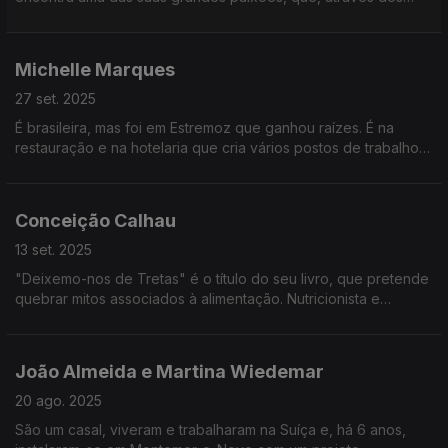
seus livros, pretende multiplicar.
Michelle Marques
27 set. 2025
É brasileira, mas foi em Estremoz que ganhou raízes. É na
restauração e na hotelaria que cria vários postos de trabalho,
com uma equipa que também é família.
Conceição Calhau
13 set. 2025
"Deixemo-nos de Tretas" é o título do seu livro, que pretende
quebrar mitos associados à alimentação. Nutricionista e
professora universitária, luta para que cada vez mais se volte
a uma alimentação natural.
João Almeida e Martina Wiedemar
20 ago. 2025
São um casal, viveram e trabalharam na Suíça e, há 6 anos,