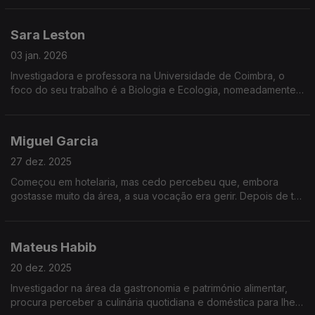
que tenta refletir nas suas criações.
Sara Leston
03 jan. 2026
Investigadora e professora na Universidade de Coimbra, o
foco do seu trabalho é a Biologia e Ecologia, nomeadamente
o impacto que produtos farmacêuticos têm nos solos. Mas
falamos também de aquacultura... e de abelhas.
Miguel Garcia
27 dez. 2025
Começou em hotelaria, mas cedo percebeu que, embora
gostasse muito da área, a sua vocação era gerir. Depois de ter
passado pela Suíça e pelo Brasil, estabeleceu-se em Lisboa,
como líder de um grande grupo de restauração.
Mateus Habib
20 dez. 2025
Investigador na área da gastronomia e património alimentar,
procura perceber a culinária quotidiana e doméstica para lhe