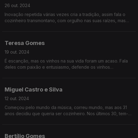
26 out. 2024
Inovação repetida várias vezes cria a tradição, assim fala o
cozinheiro transmontano, com orgulho nas suas raízes, mas
com sede de mundo. E com ideias muito claras sobre
restauração e produto.
Teresa Gomes
19 out. 2024
É escanção, mas os vinhos na sua vida foram um acaso. Fala
deles com paixão e entusiasmo, defende os vinhos
portugueses e deu-nos uma masterclass impressionante.
Miguel Castro e Silva
12 out. 2024
Começou pelo mundo da música, correu mundo, mas aos 31
anos decidiu que queria ser cozinheiro. Nos últimos 30, tem-se
dedicado a mudar a forma como a profissão é vista, com
vários projetos de cantinas e restauração.
Bertílio Gomes