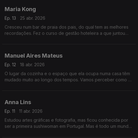
Maria Kong
Ep. 13
25 abr. 2026
Cresceu num bar de praia dos pais, do qual tem as melhores
recordações. Fez o curso de gestão hoteleira a que juntou
comunicação e direção criativa da Condé Nast College, que
lhe deu as bases para o seu trabalho atual.
Manuel Aires Mateus
Ep. 12
18 abr. 2026
O lugar da cozinha e o espaço que ela ocupa numa casa têm
mudado muito ao longo dos tempos. Vamos perceber como se
adapta a arquitetura desta divisão, a que chamam o coração
da casa, às necessidades que vão mudando.
Anna Lins
Ep. 11
11 abr. 2026
Estudou artes gráficas e fotografia, mas ficou conhecida por
ser a primeira sushiwoman em Portugal. Mas é todo um mundo
para lá disso: a chef dá aulas e atualmente faz