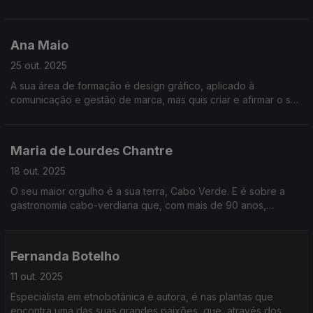
restaurante em frente ao mar e dizem ter realizado um sonho...
Ana Maio
25 out. 2025
A sua área de formação é design gráfico, aplicado à
comunicação e gestão de marca, mas quis criar e afirmar o seu
próprio projeto e a sua marca no mundo. Foi com uma pavlova,
a sobremesa, que o conseguiu...
Maria de Lourdes Chantre
18 out. 2025
O seu maior orgulho é a sua terra, Cabo Verde. E é sobre a
gastronomia cabo-verdiana que, com mais de 90 anos,
escreveu um livro sobre a história, a tradição e os sabores
que a apaixonam.
Fernanda Botelho
11 out. 2025
Especialista em etnobotânica e autora, é nas plantas que
encontra uma das suas grandes paixões, que, através dos