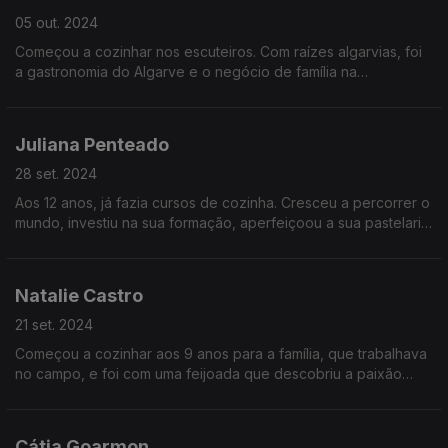
05 out. 2024
Começou a cozinhar nos escuteiros. Com raízes algarvias, foi
a gastronomia do Algarve e o negócio de família na
restauração que o fizeram perceber que o seu caminho
passava pela cozinha. E tem sido um caminho diverso...
Juliana Penteado
28 set. 2024
Aos 12 anos, já fazia cursos de cozinha. Cresceu a percorrer o
mundo, investiu na sua formação, aperfeiçoou a sua pastelaria
em Paris, até se fixar em Lisboa, onde adoça a vida dos
portugueses.
Natalie Castro
21 set. 2024
Começou a cozinhar aos 9 anos para a família, que trabalhava
no campo, e foi com uma feijoada que descobriu a paixão
pela cozinha. Só depois de um percurso diverso é que
decidiu dedicar-se a esse mundo, onde é feliz.
Cátia Goarmon