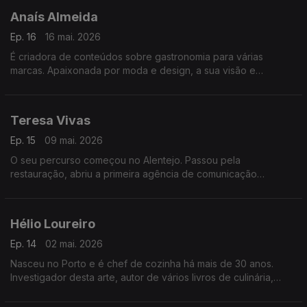
Anaís Almeida
Ep. 16
16 mai. 2026
É criadora de conteúdos sobre gastronomia para várias
marcas. Apaixonada por moda e design, a sua visão e
criatividade vão muito para além dos pratos, onde se juntam as
narrativas sobre as suas origens e histórias.
Teresa Vivas
Ep. 15
09 mai. 2026
O seu percurso começou no Alentejo. Passou pela
restauração, abriu a primeira agência de comunicação
especializada em gastronomia. O seu gosto pela ruralidade
levou-a de volta, desta vez para o Alto Tâmega.
Hélio Loureiro
Ep. 14
02 mai. 2026
Nasceu no Porto e é chef de cozinha há mais de 30 anos.
Investigador desta arte, autor de vários livros de culinária,
apresentador de programas de televisão, foi também chef da
Seleção Nacional de futebol masculina.