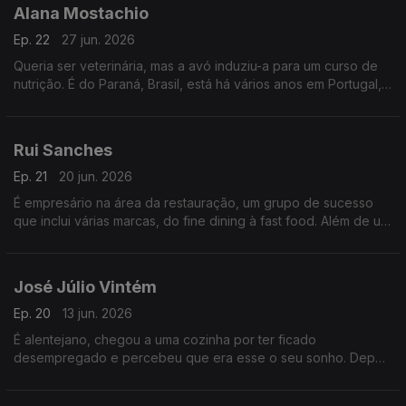
Alana Mostachio
Ep. 22
27 jun. 2026
Queria ser veterinária, mas a avó induziu-a para um curso de
nutrição. É do Paraná, Brasil, está há vários anos em Portugal,
e foi cá que começou a sua carreira numa cozinha.
Rui Sanches
Ep. 21
20 jun. 2026
É empresário na área da restauração, um grupo de sucesso
que inclui várias marcas, do fine dining à fast food. Além de um
crescimento visível nos últimos anos, a plataforma orgulha-se
de dar formação em várias áreas.
José Júlio Vintém
Ep. 20
13 jun. 2026
É alentejano, chegou a uma cozinha por ter ficado
desempregado e percebeu que era esse o seu sonho. Depois
de uma passagem pelo Brasil, radicou-se em Portalegre, sua
cidade natal, onde defende a gastronomia tradicional.