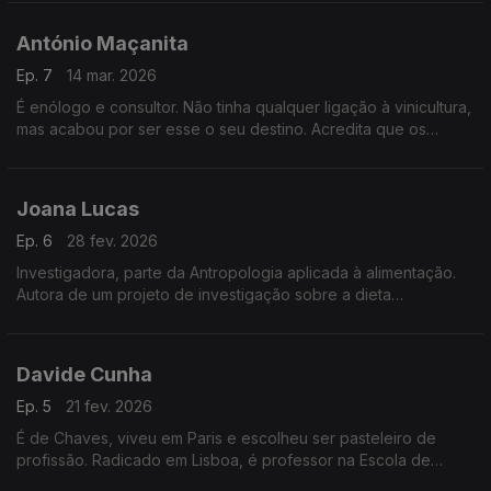
um toque salgado.
António Maçanita
Ep. 7
14 mar. 2026
É enólogo e consultor. Não tinha qualquer ligação à vinicultura,
mas acabou por ser esse o seu destino. Acredita que os
melhores vinhos são os que transportam quem os bebe para
os lugares onde eles nasceram.
Joana Lucas
Ep. 6
28 fev. 2026
Investigadora, parte da Antropologia aplicada à alimentação.
Autora de um projeto de investigação sobre a dieta
mediterrânica, reconhecida como Património Cultural Imaterial
da Humanidade, procurando o seu significado.
Davide Cunha
Ep. 5
21 fev. 2026
É de Chaves, viveu em Paris e escolheu ser pasteleiro de
profissão. Radicado em Lisboa, é professor na Escola de
Hotelaria e Turismo do Estoril e, entre outras coisas, é jurado