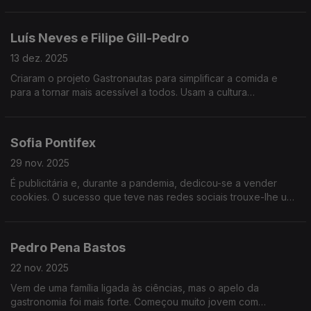
dar valor. O seu foco é a tradição na cozinha e dar visibilidade
a quem não a tem.
Luís Neves e Filipe Gill-Pedro
13 dez. 2025
Criaram o projeto Gastronautas para simplificar a comida e
para a tornar mais acessível a todos. Usam a cultura
gastronómica para contar histórias, que contam também muito
da nossa História.
Sofia Pontifex
29 nov. 2025
É publicitária e, durante a pandemia, dedicou-se a vender
cookies. O sucesso que teve nas redes sociais trouxe-lhe uma
oportunidade de negócio. Hoje, diz que a imperfeição das
suas cookies é o segredo do seu sucesso.
Pedro Pena Bastos
22 nov. 2025
Vem de uma família ligada às ciências, mas o apelo da
gastronomia foi mais forte. Começou muito jovem com