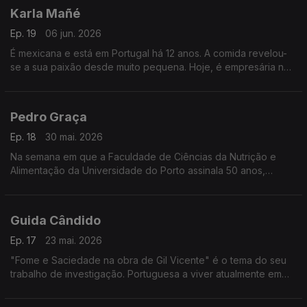
Karla Mañé
Ep. 19
06 jun. 2026
É mexicana e está em Portugal há 12 anos. A comida revelou-
se a sua paixão desde muito pequena. Hoje, é empresária no
mundo do catering. E é uma máquina de trabalho, que se
soube sempre reinventar.
Pedro Graça
Ep. 18
30 mai. 2026
Na semana em que a Faculdade de Ciências da Nutrição e
Alimentação da Universidade do Porto assinala 50 anos,
conversamos com o nutricionista e diretor da FCNAUP sobre
nutrição, educação e literacia alimentar.
Guida Cândido
Ep. 17
23 mai. 2026
"Fome e Saciedade na obra de Gil Vicente" é o tema do seu
trabalho de investigação. Portuguesa a viver atualmente em
Abu Dhabi, foca-se na tradição na gastronomia e no
cruzamento entre culturas gastronómicas.