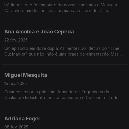
Há figuras que fazem parte do nosso imaginário e Manuela
Calvinho é um dos nomes mais marcantes por detrás da
revista: Teleculinária.
Ana Alcobia e João Cepeda
22 fev. 2025
Um episódio em dose dupla: As mentes por detrás do "Time
Out Market" que não, não é uma praça de alimentação. Mas
afinal, que espaço é este?
Miguel Mesquita
15 fev. 2025
Comecemos pelo príncipio: formado em Engenharia da
Qualidade Industrial, o nosso convidado é Cozinheiro. Tudo
começou com um bichinho que o levou até à Escola de
Hotelaria do Porto. O resto é história.
Adriana Fogel
08 fev. 2025