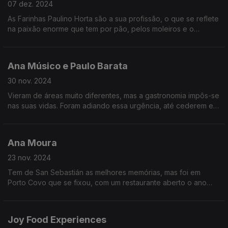
07 dez. 2024
As Farinhas Paulino Horta são a sua profissão, o que se reflete
na paixão enorme que tem por pão, pelos moleiros e o
conhecimento incrível que tem sobre a sua história.
Ana Músico e Paulo Barata
30 nov. 2024
Vieram de áreas muito diferentes, mas a gastronomia impôs-se
nas suas vidas. Foram adiando essa urgência, até cederem e
se tornarem parceiros na profissão e na vida.
Ana Moura
23 nov. 2024
Tem de San Sebastián as melhores memórias, mas foi em
Porto Covo que se fixou, com um restaurante aberto o ano
inteiro, que tem ajudado muito a dinamizar a vila.
Joy Food Experiences