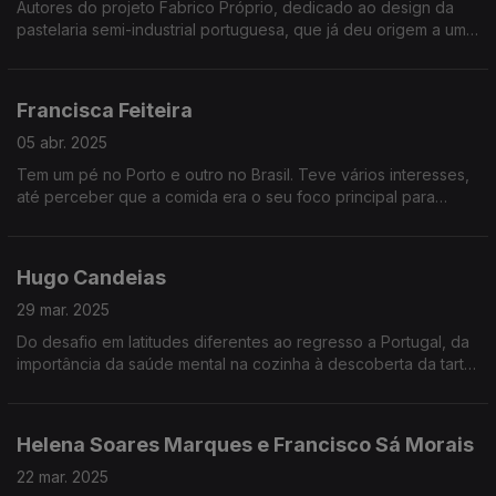
Autores do projeto Fabrico Próprio, dedicado ao design da
pastelaria semi-industrial portuguesa, que já deu origem a um
livro, querem manter viva e espalhar a tradição das pastelarias.
Francisca Feiteira
05 abr. 2025
Tem um pé no Porto e outro no Brasil. Teve vários interesses,
até perceber que a comida era o seu foco principal para
perceber o nosso passado, a nossa cultura, sociedades,
ambiente e políticas.
Hugo Candeias
29 mar. 2025
Do desafio em latitudes diferentes ao regresso a Portugal, da
importância da saúde mental na cozinha à descoberta da tarte
de queijo perfeita, tudo isto entra no menu do Refeitório desta
semana com Hugo Candeias.
Helena Soares Marques e Francisco Sá Morais
22 mar. 2025