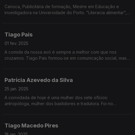
Carioca, Publicitária de formação, Mestre em Educação e
investigadora na Universidade do Porto. "Literacia alimentar",
o que é? A tese de Doutoramento da nossa convidada,
responde.
Tiago Pais
01 fev. 2025
A comida da nossa avó é sempre a melhor com que nos
cruzamos. Tiago Pais formou-se em comunicação social, mas
foi um texto sobre bolos de chocolate que moldou o seu
caminho profissional onde juntou a escrita à comida.
Patrícia Azevedo da Silva
25 jan. 2025
A convidada de hoje é uma mulher dos sete ofícios:
antropóloga, mulher dos bastidores e tradutora. Foi no
doutoramento que começou a trabalhar com a comida,
elemento que marca uma forte presença em casa desde a
infância.
Tiago Macedo Pires
18 jan. 2025