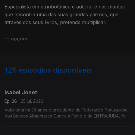
Especialista em etnobotânica e autora, é nas plantas
que encontra uma das suas grandes paixões, que,
através dos seus livros, pretende multiplicar.
opções
125
episódios disponíveis
927410
904029
882238
854968
834928
815548
796069
766831
740059
Isabel Jonet
Ep. 26
25 jul. 2026
Voluntária há 34 anos e presidente da Federação Portuguesa
dos Bancos Alimentares Contra a Fome e da ENTRAJUDA, fez
da solidariedade e do combate ao desperdício a missão da
sua vida.