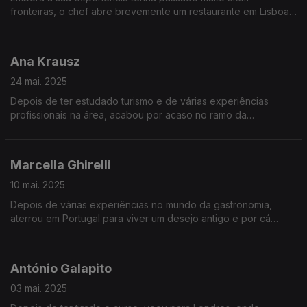
fronteiras, o chef abre brevemente um restaurante em Lisboa,
dedicado àquilo de que mais gosta: peixe e marisco.
Ana Krausz
24 mai. 2025
Depois de ter estudado turismo e de várias experiências
profissionais na área, acabou por acaso no ramo da
restauração. Hoje, tem uma agência de comunicação muito
focada em marcas gastronómicas.
Marcella Ghirelli
10 mai. 2025
Depois de várias experiências no mundo da gastronomia,
aterrou em Portugal para viver um desejo antigo e por cá
ficou. Começou no fine dining, mas a sua vida passa hoje
pelos pop ups, que a fazem mais feliz.
António Galapito
03 mai. 2025