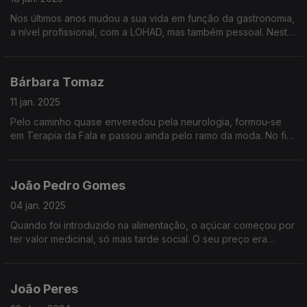
Nos últimos anos mudou a sua vida em função da gastronomia,
a nível profissional, com a LOHAD, mas também pessoal. Neste
episódio, a "arte de comer" está em todo o lado, até no
simples e no nacional, como a canja.
Bárbara Tomaz
11 jan. 2025
Pelo caminho quase enveredou pela neurologia, formou-se
em Terapia da Fala e passou ainda pelo ramo da moda. No fim,
foi a paixão pela cozinha que a levou até onde está hoje: o
mundo do "food styling".
João Pedro Gomes
04 jan. 2025
Quando foi introduzido na alimentação, o açúcar começou por
ter valor medicinal, só mais tarde social. O seu preço era
elevado, por isso estabelecia o status social e criava ou
fortalecia relações sociais.
João Peres