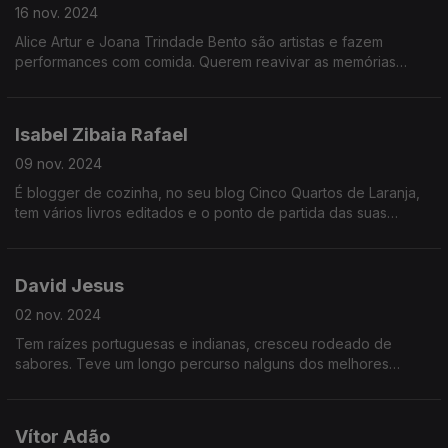
16 nov. 2024
Alice Artur e Joana Trindade Bento são artistas e fazem
performances com comida. Querem reavivar as memórias
passadas à mesa e reunir aí novamente as pessoas para que
criem momentos especiais.
Isabel Zibaia Rafael
09 nov. 2024
É blogger de cozinha, no seu blog Cinco Quartos de Laranja,
tem vários livros editados e o ponto de partida das suas
receitas tem quase sempre uma história associada.
David Jesus
02 nov. 2024
Tem raízes portuguesas e indianas, cresceu rodeado de
sabores. Teve um longo percurso nalguns dos melhores
restaurantes portugueses até se instalar no Alentejo... e abrir
uma padaria em Lisboa.
Vítor Adão