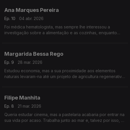
desenvolvimento de produtos para companhias aéreas.
Ana Marques Pereira
Ep. 10
04 abr. 2026
Foi médica hematologista, mas sempre lhe interessou a
investigação sobre a alimentação e as cozinhas, enquanto
espaço primordial das casas. Tem vários livros editados sobre
a história da alimentação.
Margarida Bessa Rego
Ep. 9
28 mar. 2026
Estudou economia, mas a sua proximidade aos elementos
naturais levaram-na até um projeto de agricultura regenerativa,
que se estabeleceu no Alqueva e cujo lema é o trabalho
começa na terra, a cozinha transforma.
Filipe Manhita
Ep. 8
21 mar. 2026
Queria estudar cinema, mas a pastelaria acabaria por entrar na
sua vida por acaso. Trabalha junto ao mar e, talvez por isso, as
suas sobremesas são pouco convencionais, incluindo algas e