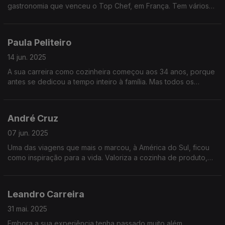
gastronomia que venceu o Top Chef, em França. Tem vários
restaurantes em Portugal, do fine dining às sanduíches e uma
paixão imensa pela cozinha.
Paula Peliteiro
14 jun. 2025
A sua carreira como cozinheira começou aos 34 anos, porque
antes se dedicou a tempo inteiro à família. Mas todos os
cursos que tirou e os anos que viveu no Brasil foram
indispensáveis para se afirmar.
André Cruz
07 jun. 2025
Uma das viagens que mais o marcou, à América do Sul, ficou
como inspiração para a vida. Valoriza a cozinha de produto,
mas também as histórias no prato. Ou os pratos com história.
Leandro Carreira
31 mai. 2025
Embora a sua experiência tenha passado muito além