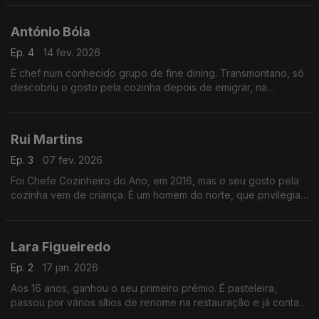
no concurso do Melhor Pastel de Nata.
António Bóia
Ep. 4
14 fev. 2026
É chef num conhecido grupo de fine dining. Transmontano, só
descobriu o gosto pela cozinha depois de emigrar, na
adolescência. Fez um percurso de formação e foi graças às
olímpiadas da culinária que se fixou em Portugal.
Rui Martins
Ep. 3
07 fev. 2026
Foi Chefe Cozinheiro do Ano, em 2016, mas o seu gosto pela
cozinha vem de criança. É um homem do norte, que privilegia
a cozinha tradicional. Tem um restaurante em Felgueiras e mais
um projeto na manga...
Lara Figueiredo
Ep. 2
17 jan. 2026
Aos 16 anos, ganhou o seu primeiro prémio. É pasteleira,
passou por vários sítios de renome na restauração e já conta
com uma estrela Michelin. Tem uma forte ligação à natureza,