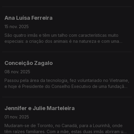
pequenas consultorias, passou por Londres e chegaria à
estrela Michelin.
Ana Luísa Ferreira
15 nov. 2025
São quatro irmãs e têm um talho com características muito
especiais: a criação dos animais é na natureza e com uma
alimentação natural; e a distribuição garante a frescura e a
componente nutricional.
Conceição Zagalo
08 nov. 2025
Passou pela área da tecnologia, fez voluntariado no Vietname,
e hoje é Presidente do Conselho Executivo de uma fundação
cujo foco é a sustentabilidade, através da educação, nutrição
e regeneração de solos e culturas.
Jennifer e Julie Marteleira
01 nov. 2025
Mudaram-se de Toronto, no Canadá, para a Lourinhã, onde
têm raízes familiares. Com a mãe, estas duas irmãs abriram um