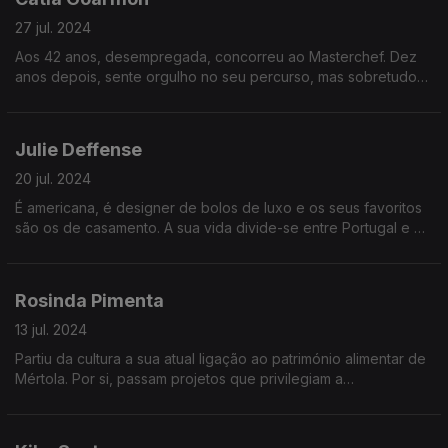
27 jul. 2024
Aos 42 anos, desempregada, concorreu ao Masterchef. Dez
anos depois, sente orgulho no seu percurso, mas sobretudo
de sentir o impacto que tem nas pessoas, muito para além das
receitas que apresenta na televisão.
Julie Deffense
20 jul. 2024
É americana, é designer de bolos de luxo e os seus favoritos
são os de casamento. A sua vida divide-se entre Portugal e os
Estados Unidos, onde torna mais doces os dias mais felizes
dos seus clientes.
Rosinda Pimenta
13 jul. 2024
Partiu da cultura a sua atual ligação ao património alimentar de
Mértola. Por si, passam projetos que privilegiam a
proximidade, a biodiversidade, a produção local, mas
sobretudo a comunidade.