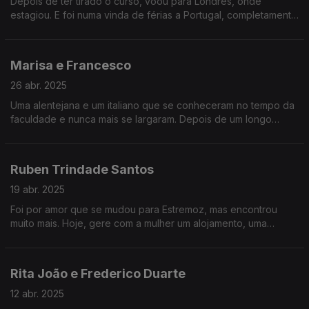
Depois de ter tirado o curso, voou para Londres, onde
estagiou. E foi numa vinda de férias a Portugal, completamente
por acaso, que encontrou o espaço ideal para abrir o seu
restaurante...
Marisa e Francesco
26 abr. 2025
Uma alentejana e um italiano que se conheceram no tempo da
faculdade e nunca mais se largaram. Depois de um longo
percurso, abriram um restaurante em Évora, onde combinam
comida italiana com vinhos muito especiais...
Ruben Trindade Santos
19 abr. 2025
Foi por amor que se mudou para Estremoz, mas encontrou
muito mais. Hoje, gere com a mulher um alojamento, uma
mercearia e um restaurante, do qual é o chef principal.
Rita João e Frederico Duarte
12 abr. 2025