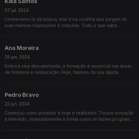
Kika Santos
07 jul. 2024
Conhecemo-la da música, mas é na cozinha que surgem as
suas maiores inspirações e criações. Tudo o que sabe
aprendeu com a avó e descobriu depois as cozinhas do
mundo, em Londres.
Ana Moreira
29 jun. 2024
Embora seja desvalorizada, a formação é essencial nas áreas
de hotelaria e restauração. Hoje, falamos da sua rápida
evolução e da importância crescente para os novos
profissionais.
Pedro Bravo
22 jun. 2024
Começou como produtor e hoje é realizador. Trouxe inovação
à televisão, nomeadamente à forma como se fazem programas
de culinária em Portugal. E adora comida, que considera ser o
princípio de tudo.