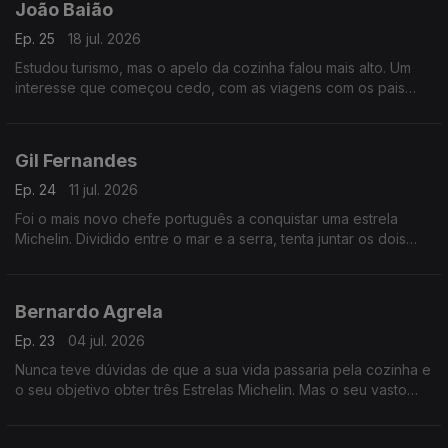
João Baião
Ep. 25
18 jul. 2026
Estudou turismo, mas o apelo da cozinha falou mais alto. Um
interesse que começou cedo, com as viagens com os pais
dentro do país. Tornou-se chef privado e acabou por se fixar
no Alentejo, a sua origem.
Gil Fernandes
Ep. 24
11 jul. 2026
Foi o mais novo chefe português a conquistar uma estrela
Michelin. Dividido entre o mar e a serra, tenta juntar os dois
elementos nas suas criações de fine dining, procurando
valorizar os produtos da costa portuguesa.
Bernardo Agrela
Ep. 23
04 jul. 2026
Nunca teve dúvidas de que a sua vida passaria pela cozinha e
o seu objetivo obter três Estrelas Michelin. Mas o seu vasto
percurso, que incluiu negócios de luxo nas Maldivas ou
Seychelles, viria a alterar essa visão...