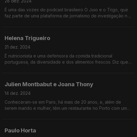
28 dez. 2024
É uma das vozes do podcast brasileiro O Joio e o Trigo, que
faz parte de uma plataforma de jornalismo de investigação na
área da alimentação, saúde e poder.
Helena Trigueiro
21 dez. 2024
É nutricionista e uma defensora da comida tradicional
portuguesa, da diversidade e dos alimentos frescos. Diz que o
equilíbrio alimentar passa sobretudo pela forma como
comemos e como partilhamos as refeições.
Julien Montbabut e Joana Thony
14 dez. 2024
Conheceram-se em Paris, há mais de 20 anos, e, além de
serem marido e mulher, têm um restaurante no Porto com uma
estrela Michelin. Dois chefs para quem o trabalho é um
prolongamento feliz da vida em casal.
Paulo Horta