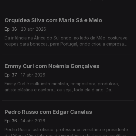
tudo o que há de bom numa mesa minhota.
Orquídea Silva com Maria Sá e Melo
Ep. 38
20 abr. 2026
Da infância na África do Sul onde, ao lado da Mãe, costurava
roupas para bonecas, para Portugal, onde criou a empresa
que veste hoje os mais galardoados chefs portugueses e
internacionais.
Emmy Curl com Noémia Gonçalves
Ep. 37
17 abr. 2026
Emmy Curl é multi-instrumentista, compositora, produtora,
artista plástica e cantora... ou seja, toda ela é arte. Da
experiência na Dinamarca à criação da "Escola Normal" há 20
anos que se contam nesta conversa.
Pedro Russo com Edgar Canelas
Ep. 36
14 abr. 2026
Pedro Russo, astrofísico, professor universitário e presidente
da Ciência Viva fala-nos da importância da literacia científica e