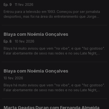
Ep. 9
11 fev. 2026
Entrou para a televisão em 1993. Começou por ser jornalista
desportivo, mas foi na área do entretenimento que Jorge
Gabriel ganhou mais notoriedade, chegando mesmo a ganhar
o globo de ouro em 2004.
Blaya com Noémia Gonçalves
Ep. 8
10 fev. 2026
Blaya há muito avisou que vem "na vibe", e que "faz gostoso".
Falar abertamente de sexo nas redes e no seu Late Night,
colocou-a no olho do furacão das polémicas, das quais anda a
tentar resguardar-se nos últimos tempos.
Blaya com Noémia Gonçalves
10 fev. 2026
Blaya há muito avisou que vem "na vibe", e que "faz gostoso".
Falar abertamente de sexo nas redes e no seu Late Night,
colocou-a no olho do furacão das polémicas, das quais anda a
tentar resguardar-se nos últimos tempos.
Marta Geadas Duran com Fernanda Almeida