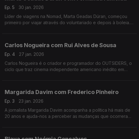
Ep. 5
30 jan. 2026
Líder de viagens na Nomad, Marta Geadas Dúran, começou
primeiro por viajar através do voluntariado e depois à boleia.
Percorreu mundo, a maior parte das vezes sozinha, e foi
encontrando lugares muito especiais.
Carlos Nogueira com Rui Alves de Sousa
Ep. 4
27 jan. 2026
Carlos Nogueira é o criador e programador do OUTSIDERS, o
ciclo que traz cinema independente americano inédito em
Portugal. Nesta conversa, alguns dos 12 filmes desta edição e
uma abordagem ao futuro do cinema português.
Margarida Davim com Frederico Pinheiro
Ep. 3
23 jan. 2026
A jornalista Margarida Davim acompanha a política há mais de
20 anos e ajuda-nos a perceber as mudanças que ocorreram
nos últimos tempos, numa conversa onda fala do processo de
salvamento da revista Visão, onde trabalha.
Blaya com Noémia Gonçalves