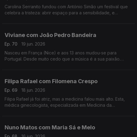
Carolina Serranito fundou com António Simão um festival que
celebra a tristeza: abrir espaço para a sensibilidade, e
encontrar a beleza da tristeza. é o objectivo do Triste Para
Sempre.
Viviane com João Pedro Bandeira
Ep. 70
19 jun. 2026
Nasceu em França (Nice) e aos 13 anos mudou-se para
Portugal. Desde muito cedo que a música é a sua paixão.
Formou os Entre Aspas, integrou vários projetos e a solo já
leva 21 anos de carreira.
Filipa Rafael com Filomena Crespo
Ep. 69
18 jun. 2026
Filipa Rafael já foi atriz, mas a medicina falou mais alto. Esta,
médica ginecologista, especializada em Medicina da
Reprodução diz ser uma pessoa positiva, que gosta de
experiências gastronómicas.
Nuno Matos com Maria Sá e Melo
Ep. 68
16 jun. 2026