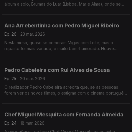
álbum a solo, Brumas do Luar (Lisboa, Mar e Alma), onde se
destaca também como autora e compositora.
Ana Arrebentinha com Pedro Miguel Ribeiro
Ep. 26
23 mar. 2026
Nesta mesa, quase se comeram Migas com Leite, mas o
repasto foi mais variado, e muito bem-humorado. Houve
recordações, ternura e muito boa música. Muito fizeram eles.
Pedro Cabeleira com Rui Alves de Sousa
Ep. 25
20 mar. 2026
O realizador Pedro Cabeleira acredita que, se as pessoas
forem ver os novos filmes, o estigma com o cinema português
vai acabar, e tem novo filme, oito anos depois do primeiro
"Verão Danado", o "Entroncamento".
Chef Miguel Mesquita com Fernanda Almeida
Ep. 24
18 mar. 2026
A experiência, do hoje Chef Miguel Mesquita na cozinha,