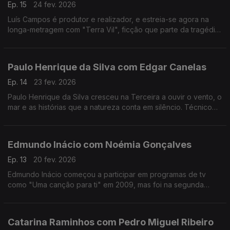
Ep. 15
24 fev. 2026
Luís Campos é produtor e realizador, e estreia-se agora na
longa-metragem com "Terra Vil", ficção que parte da tragédia
de Entre-os-Rios, que aconteceu há 25 anos.
Paulo Henrique da Silva com Edgar Canelas
Ep. 14
23 fev. 2026
Paulo Henrique da Silva cresceu na Terceira a ouvir o vento, o
mar e as histórias que a natureza conta em silêncio. Técnico
de som da RTP Açores, tornou-se muito mais do que isso:
tornou-se um guardador de memórias.
Edmundo Inácio com Noémia Gonçalves
Ep. 13
20 fev. 2026
Edmundo Inácio começou a participar em programas de tv
como "Uma canção para ti" em 2009, mas foi na segunda
participação no The Voice que decidiu que a sua sonoridade
juntaria o tradicional ao contemporâneo.
Catarina Raminhos com Pedro Miguel Ribeiro