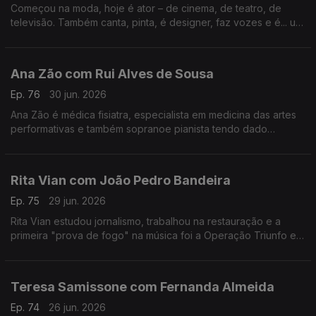
Começou na moda, hoje é ator – de cinema, de teatro, de
televisão. Também canta, pinta, é designer, faz vozes e é... um
homem de família. Nesta conversa fala de percalços da vida e
do otimismo que o caracteriza.
Ana Zão com Rui Alves de Sousa
Ep. 76
30 jun. 2026
Ana Zão é médica fisiatra, especialista em medicina das artes
performativas e também sopranoe pianista tendo dado
concertos em vários países. As experiências de vida e
cuidados de saúde nos artistas e de como envelhecer.
Rita Vian com João Pedro Bandeira
Ep. 75
29 jun. 2026
Rita Vian estudou jornalismo, trabalhou na restauração e a
primeira "prova de fogo" na música foi a Operação Triunfo em
2010. Agora explora a eletrónica e o canto tradicional
português em "Liga Dura".
Teresa Samissone com Fernanda Almeida
Ep. 74
26 jun. 2026