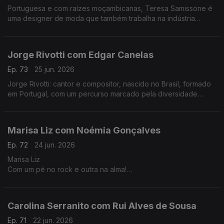
Portuguesa e com raízes moçambicanas, Teresa Samissone é
uma designer de moda que também trabalha na indústria
cinematográfica. Nesta conversa com Fernanda Almeida falam
de inspiração e da herança cultural africana.
Jorge Rivotti com Edgar Canelas
Ep. 73
25 jun. 2026
Jorge Rivotti: cantor e compositor, nascido no Brasil, formado
em Portugal, com um percurso marcado pela diversidade
cultural que tem passado pelo teatro, pela televisão e por
outros campos de criação.
Marisa Liz com Noémia Gonçalves
Ep. 72
24 jun. 2026
Marisa Liz
Com um pé no rock e outra na alma!
Dos Onda-Choc aos Amor Electro e carreira a solo A voz que
todos conhecemos e que agora nos canta "Relatos de um
coração confuso".
Carolina Serranito com Rui Alves de Sousa
Ep. 71
22 jun. 2026