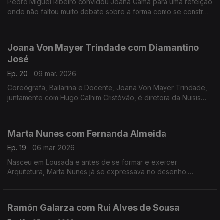
Pedro Miguel Ribeiro convidou Joana Gama para uma refeição
onde não faltou muito debate sobre a forma como se constrói
um espetáculo de Stand-up Comedy.
Joana Von Mayer Trindade com Diamantino
José
Ep. 20
09 mar. 2026
Coreógrafa, Bailarina e Docente, Joana Von Mayer Trindade,
juntamente com Hugo Calhim Cristóvão, é diretora da Nuisis
ZoBoP – Companhia de dança contemporânea sediada no
Porto desde 2004.
Marta Nunes com Fernanda Almeida
Ep. 19
06 mar. 2026
Nasceu em Lousada e antes de se formar e exercer
Arquitetura, Marta Nunes já se expressava no desenho.
Hoje vive finalmente da ilustração que se revela por linhas
delicadas e simple
Ramón Galarza com Rui Alves de Sousa