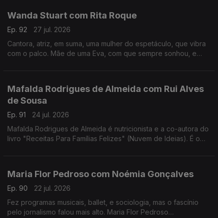
Wanda Stuart com Rita Roque
Ep. 92
27 jul. 2026
Cantora, atriz, em suma, uma mulher do espetáculo, que vibra
com o palco. Mãe de uma Eva, com que sempre sonhou, e
dona de uma vida bem vivida. Wanda Stuart, a mulher que leva
tudo à frente, também gosta do sossego.
Mafalda Rodrigues de Almeida com Rui Alves
de Sousa
Ep. 91
24 jul. 2026
Mafalda Rodrigues de Almeida é nutricionista e a co-autora do
livro "Receitas Para Famílias Felizes" (Nuvem de Ideias). É o
mote para um jantar com Rui Alves de Sousa sobre a nossa
relação com os alimentos em família.
Maria Flor Pedroso com Noémia Gonçalves
Ep. 90
22 jul. 2026
Fez programas musicais, ballet, e sociologia, mas o fascínio
pelo jornalismo falou mais alto. Maria Flor Pedroso