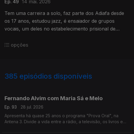
Ep. 49
14 mai. 2026
Tem uma carreira a solo, faz parte dos Adiafa desde
os 17 anos, estudou jazz, é ensaiador de grupos
vocais, um deles no estabelecimento prisional de
Évora. Bernardo Emídio tem o cante alentejano no
ADN.
opções
385
episódios disponíveis
941136
935425
931103
926456
919167
914053
908061
897326
Fernando Alvim com Maria Sá e Melo
Ep. 93
28 jul. 2026
Apresenta há quase 25 anos o programa "Prova Oral", na
Antena 3. Divide a vida entre a rádio, a televisão, os livros e
também a música, uma das grandes paixões que lhe ocupa
largo tempo como DJ. Diz que sempre foi livre.