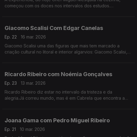
começou com os doces nos intervalos dos estudos.
Experiência a que regressou, anos depois de desistir da
carreira como engenheiro.
Giacomo Scalisi Com Edgar Canelas
Ep. 22
16 mar. 2026
Giacomo Scalisi uma das figuras que mais tem marcado a
criação cultural no litoral e interior algarvios: Giacomo Scalisi,
cofundador do projeto Lavrar o Mar – As Artes no Alto da
Serra.
Ricardo Ribeiro com Noémia Gonçalves
Ep. 23
13 mar. 2026
Ricardo Ribeiro diz estar no intervalo da tristeza e da
alegria.Já correu mundo, mas é em Cabrela que encontra a
paz.Desde muito jovem ia aos fados com a tia e tinha como
fonte de inspiração a sua mãe.
Joana Gama com Pedro Miguel Ribeiro
Ep. 21
10 mar. 2026