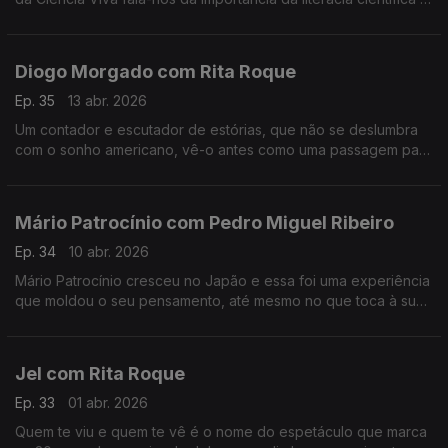
da participação pública na ciência, entre outros assuntos.
Diogo Morgado com Rita Roque
Ep. 35
13 abr. 2026
Um contador e escutador de estórias, que não se deslumbra
com o sonho americano, vê-o antes como uma passagem para
a margem do esclarecimento. É um dos mais reconhecidos
atores, mas continua sem saber lidar com o elogio.
Mário Patrocínio com Pedro Miguel Ribeiro
Ep. 34
10 abr. 2026
Mário Patrocínio cresceu no Japão e essa foi uma experiência
que moldou o seu pensamento, até mesmo no que toca à sua
profissão como realizador.
Jel com Rita Roque
Ep. 33
01 abr. 2026
Quem te viu e quem te vê é o nome do espetáculo que marca