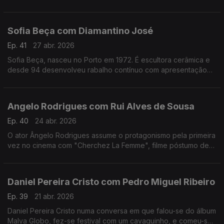
apaixonado pela música.Formado em arquitetura,costuma
fazer uma viagem sozinho antes de gravar um disco
Sofia Beça com Diamantino José
Ep. 41
27 abr. 2026
Sofia Beça, nasceu no Porto em 1972. É escultora cerâmica e
desde 94 desenvolveu rabalho contínuo com apresentação
regular em exposições individuais e coletivas, em Portugal e
no estrangeiro.
Angelo Rodrigues com Rui Alves de Sousa
Ep. 40
24 abr. 2026
O ator Ângelo Rodrigues assume o protagonismo pela primeira
vez no cinema com "Cherchez La Femme", filme póstumo de
António da Cunha Telles que se inspira n'"A Confissão de
Lúcio" de Mário de Sá-Carneiro.
Daniel Pereira Cristo com Pedro Miguel Ribeiro
Ep. 39
21 abr. 2026
Daniel Pereira Cristo numa conversa em que falou-se do álbum
Malva Globo, fez-se festival com um cavaquinho, e comeu-se