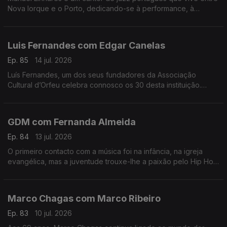
Nova Iorque e o Porto, dedicando-se à performance, à
composição e ao ensino. Trabalhou e estudou com grandes
músicos internacionais.
Luis Fernandes com Edgar Canelas
Ep. 85
14 jul. 2026
Luís Fernandes, um dos seus fundadores da Associação
Cultural d’Orfeu celebra connosco os 30 desta instituição.
Nesta mesa também se contam histórias de viagens por muitas
e variadas artes.
GDM com Fernanda Almeida
Ep. 84
13 jul. 2026
O primeiro contacto com a música foi na infância, na igreja
evangélica, mas a juventude trouxe-lhe a paixão pelo Hip Hop
onde é conhecido pela alcunha GDM “Gangster do Mato”.
Marco Chagas com Marco Ribeiro
Ep. 83
10 jul. 2026