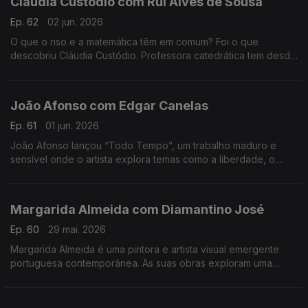
Cláudia Custódio com Rui Alves de Sousa
Ep. 62
02 jun. 2026
O que o riso e a matemática têm em comum? Foi o que
descobriu Cláudia Custódio. Professora catedrática tem desde
sempre um fascínio pela área do humor, e decidiu pôr mãos à
obra e juntar isso à matemática.
João Afonso com Edgar Canelas
Ep. 61
01 jun. 2026
João Afonso lançou “Todo Tempo”, um trabalho maduro e
sensível onde o artista explora temas como a liberdade, o
amor e a saudade, cruzando influências da música portuguesa
com memórias das suas origens moçambicanas.
Margarida Almeida com Diamantino José
Ep. 60
29 mai. 2026
Margarida Almeida é uma pintora e artista visual emergente
portuguesa contemporânea. As suas obras exploram uma
"pintura que sangra e respira", caracterizada por cores fortes
e traços expressivos.