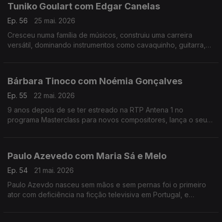
Tuniko Goulart com Edgar Canelas
Ep. 56
25 mai. 2026
Cresceu numa família de músicos, construiu uma carreira
versátil, dominando instrumentos como cavaquinho, guitarra,
violão e baixo,. Tuniko Goulart é um músico brasileiro radicado
no Algarve há mais de 20 anos.
Bárbara Tinoco com Noémia Gonçalves
Ep. 55
22 mai. 2026
9 anos depois de se ter estreado na RTP Antena 1 no
programa Masterclass para novos compositores, lança o seu
3º albúm, uma história dedicada à filha.No Mesa Para Dois
Bárbara Tinoco faz o balanço a estes anos.
Paulo Azevedo com Maria Sá e Melo
Ep. 54
21 mai. 2026
Paulo Azevdo nasceu sem mãos e sem pernas foi o primeiro
ator com deficiência na ficção televisiva em Portugal, e
continua a seguir o seu caminho no Teatro e também nas
palestras.