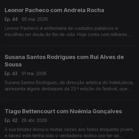
Leonor Pacheco com Andreia Rocha
Ep. 44
05 mai. 2026
Leonor Pacheco é enfermeira de cuidados paliativos e
escolheu ser doula do fim de vida. Hoje conta com milhares de
pessoas que seguem a conta @todoschegamosaofim. Esta é
também uma conversa sobre a finitude da vida.
Susana Santos Rodrigues com Rui Alves de
Sousa
Ep. 43
01 mai. 2026
Susana Santos Rodrigues, da direcção artística do IndieLisboa,
apresenta alguns destaques da 23.ª edição do festival, que
regressa de 30 de Abril a 10 de Maio. Um jantar numa tasca
com um "twist"
Tiago Bettencourt com Noémia Gonçalves
Ep. 42
28 abr. 2026
A sua timidez levou-o muitas vezes aos fados enquanto jovem,
e talvez este tenha sido o verdadeiro motivo por ter-se