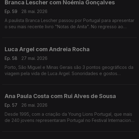
Branca Lescher com Noémia Gonçalves
Ep. 59
28 mai. 2026
A paulista Branca Lescher passou por Portugal para apresentar
o seu mais recente livro "Notas de Anita". No regresso ao
nosso país uma conversa que nos leva da infãncia em plena
ditadura militar aos dias de hoje.
Luca Argel com Andreia Rocha
Ep. 58
27 mai. 2026
Porto, São Miguel e Minas Gerais são 3 pontos geográficos da
viagem pela vida de Luca Argel. Sonoridades e gostos
gastronómicos de um carioca que se apaixonou pela Invicta e
a poesia portuguesa.
Ana Paula Costa com Rui Alves de Sousa
Ep. 57
26 mai. 2026
Desde 1995, com a criação da Young Lions Portugal, que mais
de 240 jovens representaram Portugal no Festival Internacional
de Criatividade em Cannes. Ana Paula Costa acompanha esta
história há 30 anos.