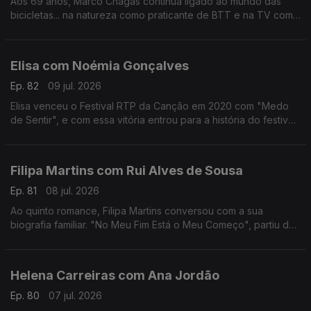
Aos 69 anos, Marco Chagas continua ligado ao mundo das
bicicletas... na natureza como praticante de BTT e na TV como
comentador da RTP.
Até 2012, foi o ciclista com mais vitórias na Volta a Portugal,
foram 4.
Elisa com Noémia Gonçalves
Ep. 82
09 jul. 2026
Elisa venceu o Festival RTP da Canção em 2020 com "Medo
de Sentir", e com essa vitória entrou para a história do festival,
não apenas por ter ganho mas por ter o sonho Eurovisão
"confinado" ao YouTube.
Filipa Martins com Rui Alves de Sousa
Ep. 81
08 jul. 2026
Ao quinto romance, Filipa Martins conversou com a sua
biografia familiar. "No Meu Fim Está o Meu Começo", partiu de
histórias familiares que a escritora se habituou a ouvir ao longo
dos anos.
Helena Carreiras com Ana Jordão
Ep. 80
07 jul. 2026