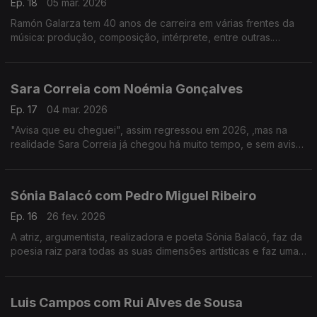
Ep. 18
05 mar. 2026
Ramón Galarza tem 40 anos de carreira em várias frentes da
música: produção, composição, intérprete, entre outras.
Trabalhou com a maioria dos músicos portugueses... e revela
algumas surpresas.
Sara Correia com Noémia Gonçalves
Ep. 17
04 mar. 2026
"Avisa que eu cheguei", assim regressou em 2026, ,mas na
realidade Sara Correia já chegou há muito tempo, e sem aviso
conquistou os portugueses.O fado é a sua vida, a sua tábua
de salvação, o seu tudo!
Sónia Balacó com Pedro Miguel Ribeiro
Ep. 16
26 fev. 2026
A atriz, argumentista, realizadora e poeta Sónia Balacó, faz da
poesia raiz para todas as suas dimensões artísticas e faz uma
viagem por várias artes ao sabor de versos e, também, de
gastronomia típica portuguesa.
Luis Campos com Rui Alves de Sousa