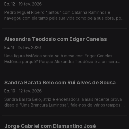
Ep. 12
19 fev. 2026
Pedro Miguel Ribeiro "jantou" com Catarina Raminhos e
navegou com ela tanto pela sua vida como pela sua obra, pois
ambas se misturam sempre. Conheça melhor esta "eterna
jovem" de 14 anos.
Alexandra Teodósio com Edgar Canelas
Ep. 11
18 fev. 2026
Uma figura histórica senta-se à mesa com Edgar Canelas.
Histórica porquê? Porque Alexandra Teodósio é a primeira
mulher a ser eleita como Reitora da Universidade do Algarve.
Sandra Barata Belo com Rui Alves de Sousa
Ep. 10
12 fev. 2026
Sandra Barata Belo, atriz e encenadora: a mais recente prova
disso é "Uma Brancura Luminosa", fala-nos de vários tempos e
memórias de uma artista que desde cedo quis ser
independente.
Jorge Gabriel com Diamantino José