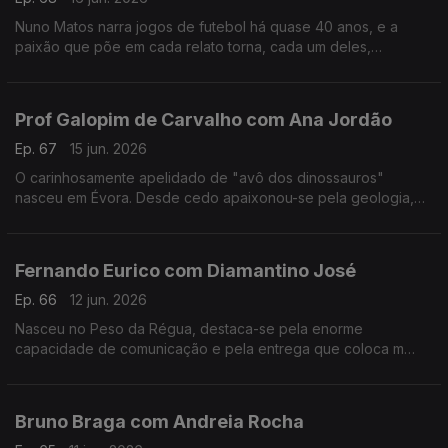
Nuno Matos narra jogos de futebol há quase 40 anos, e a
paixão que põe em cada relato torna, cada um deles,
memorável e inesquecível.
Prof Galopim de Carvalho com Ana Jordão
Ep. 67
15 jun. 2026
O carinhosamente apelidado de "avô dos dinossauros"
nasceu em Évora. Desde cedo apaixonou-se pela geologia,
mas também gosta de cozinhar. Aos 95 o prof. António Galopim
de Carvalho não pára.
Fernando Eurico com Diamantino José
Ep. 66
12 jun. 2026
Nasceu no Peso da Régua, destaca-se pela enorme
capacidade de comunicação e pela entrega que coloca m
cada transmissão desportiva. Fernando Eurico "grita que é
golo" no seu 4º mundial.
Bruno Braga com Andreia Rocha