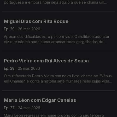
portuguesa e embora hoje seja aquilo a que se chama um
animal de palco, começar a cantar foi um ato de coragem e de
superação de uma timidez quase paralisante.
Miguel Dias com Rita Roque
Ep. 29
26 mar. 2026
Apesar das dificuldades, o palco é vida! O multifacetado ator
diz que não há nada como arrancar boas gargalhadas do
público. No ADN traz Musicais e Revista e para comemorar 30
anos de carreira há "Ai Que Nervos".
Pedro Vieira com Rui Alves de Sousa
Ep. 28
25 mar. 2026
O multifacetado Pedro Vieira tem novo livro: chama-se "Vénus
em Chamas" e conta a história sete mulheres reais cujas vidas
foram adulteradas na História escrita pelos homens, ao longo
dos séculos.
Maria Léon com Edgar Canelas
Ep. 27
24 mar. 2026
Maria Léon regressa em nome próprio com o seu terceiro