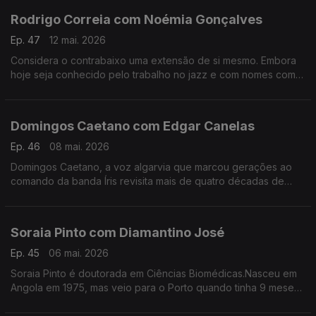
Rodrigo Correia com Noémia Gonçalves
Ep. 47
12 mai. 2026
Considera o contrabaixo uma extensão de si mesmo. Embora
hoje seja conhecido pelo trabalho no jazz e com nomes como
Carolina Deslandes, Mizzy Miles entre outros, mas nem sempre
a sua versatilidade foi validada.
Domingos Caetano com Edgar Canelas
Ep. 46
08 mai. 2026
Domingos Caetano, a voz algarvia que marcou gerações ao
comando da banda Íris revisita mais de quatro décadas de
estrada com humor, franqueza e aquele sotaque do Sul que é
quase uma assinatura artística.
Soraia Pinto com Diamantino José
Ep. 45
06 mai. 2026
Soraia Pinto é doutorada em Ciências Biomédicas.Nasceu em
Angola em 1975, mas veio para o Porto quando tinha 9 meses.
O facto de ser filha de “retornados” ensinou-a a ter a
resiliência como um lema de vida.