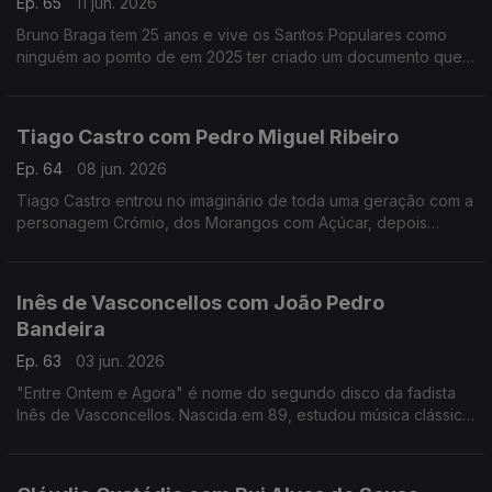
Ep. 65
11 jun. 2026
Bruno Braga tem 25 anos e vive os Santos Populares como
ninguém ao pomto de em 2025 ter criado um documento que
viralizou nas redes o "Excel dos Santos".
Tiago Castro com Pedro Miguel Ribeiro
Ep. 64
08 jun. 2026
Tiago Castro entrou no imaginário de toda uma geração com a
personagem Crómio, dos Morangos com Açúcar, depois
passou parte da sua vida a mostrar como o seu talento ia muito
além da comédia e da televisão.
Inês de Vasconcellos com João Pedro
Bandeira
Ep. 63
03 jun. 2026
"Entre Ontem e Agora" é nome do segundo disco da fadista
Inês de Vasconcellos. Nascida em 89, estudou música clássica,
mas foi o fado que a conquistou definitivamente quando tinha
18 anos.