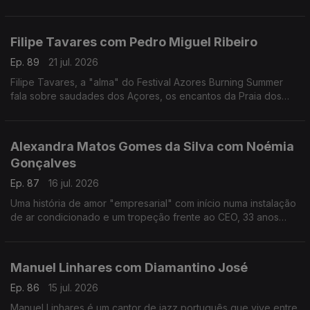
reivindicativa, assertiva, sensível, curiosa, é a vencedora
deste ano do Prémio Mário Mesquita.
Filipe Tavares com Pedro Miguel Ribeiro
Ep. 89
21 jul. 2026
Filipe Tavares, a "alma" do Festival Azores Burning Summer
fala sobre saudades dos Açores, os encantos da Praia dos
Moínhos e do Porto Formoso, cultura, atlântico, e o Festival
Azores Burning Summer.
Alexandra Matos Gomes da Silva com Noémia
Gonçalves
Ep. 87
16 jul. 2026
Uma história de amor "empresarial" com início numa instalação
de ar condicionado e um tropeção frente ao CEO, 33 anos
mais velho, da Couto. Alexandra Matos Gomes da Silva é a
empresária que mudou tudo por amor.
Manuel Linhares com Diamantino José
Ep. 86
15 jul. 2026
Manuel Linhares é um cantor de jazz português que vive entre