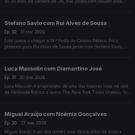
os 30 anos de carreira de Jel, mas podia bem resumir esta
conversa com o comediante que deu e dá vida a
personagens inesquecíveis.
Stefano Savio com Rui Alves de Sousa
Ep. 32
31 mar. 2026
Está quase a chegar a 19.ª Festa do Cinema Italiano. Foi o
pretexto para Rui Alves de Sousa jantar com Stefano Savio,
director artístico do festival, que vive há 20 anos em Portugal.
Luca Massolin com Diamantino José
Ep. 31
30 mar. 2026
Luca Massolin,é proprietário de uma das maiores lojas de vinil
da Península Ibérica a que o The New York Times chamou “A
Meca dos colecionadores de vinil”.
Miguel Araújo com Noémia Gonçalves
Ep. 30
27 mar. 2026
Miguel Araújo é um dos nomes mais destacados da música