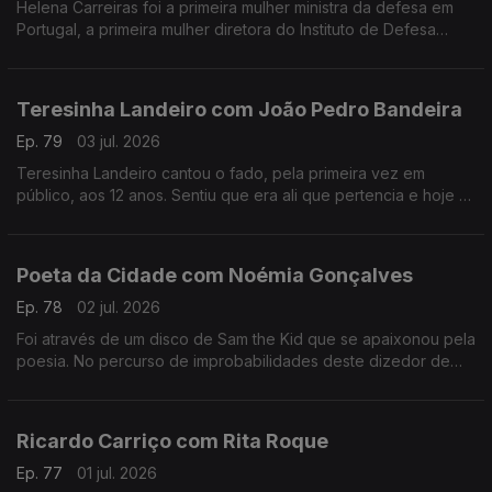
Helena Carreiras foi a primeira mulher ministra da defesa em
Portugal, a primeira mulher diretora do Instituto de Defesa
Nacional e estudou as primeiras mulheres nas forças armadas.
Teresinha Landeiro com João Pedro Bandeira
Ep. 79
03 jul. 2026
Teresinha Landeiro cantou o fado, pela primeira vez em
público, aos 12 anos. Sentiu que era ali que pertencia e hoje é
uma das fadistas mais aclamadas da nova geração, com
tradição e inovação de mãos dadas.
Poeta da Cidade com Noémia Gonçalves
Ep. 78
02 jul. 2026
Foi através de um disco de Sam the Kid que se apaixonou pela
poesia. No percurso de improbabilidades deste dizedor de
poesia, apesar de ter participado num talent show da tv, foi no
Tik Tok que se destacou.
Ricardo Carriço com Rita Roque
Ep. 77
01 jul. 2026