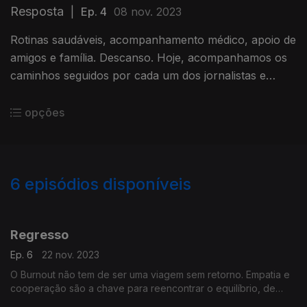
Resposta
|
Ep. 4
08 nov. 2023
Rotinas saudáveis, acompanhamento médico, apoio de
amigos e família. Descanso. Hoje, acompanhamos os
caminhos seguidos por cada um dos jornalistas e
ouvimos os especialistas sobre as melhores soluções
para o Burnout.
opções
6
episódios disponíveis
722128
Regresso
Ep. 6
22 nov. 2023
O Burnout não tem de ser uma viagem sem retorno. Empatia e
cooperação são a chave para reencontrar o equilíbrio, de
volta à rotina. No último episódio, acompanhamos o regresso