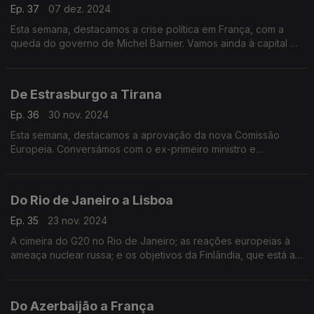
Ep. 37
07 dez. 2024
Esta semana, destacamos a crise política em França, com a
queda do governo de Michel Barnier. Vamos ainda à capital da
Albânia conhecer um grupo de jovens embaixadores da União
Europeia.
De Estrasburgo a Tirana
Ep. 36
30 nov. 2024
Esta semana, destacamos a aprovação da nova Comissão
Europeia. Conversámos com o ex-primeiro ministro e
candidato às eleições presidenciais francesas, Edouard
Phillipe. E fomos ainda até à Albânia.
Do Rio de Janeiro a Lisboa
Ep. 35
23 nov. 2024
A cimeira do G20 no Rio de Janeiro; as reações europeias à
ameaça nuclear russa; e os objetivos da Finlândia, que está a
contratar mais jovens para o setor da tecnologia.
Apresentação de João Adelino Faria.
Do Azerbaijão a França