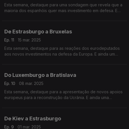
Esta semana, destaque para uma sondagem que revela que a
maioria dos espanhóis quer mais investimento em defesa. E
ainda vamos conversar com a líder da oposição bielorussa
sobre os direitos das mulheres no país.
De Estrasburgo a Bruxelas
Ep. 11
15 mar. 2025
Esta semana, destaque para as reações dos eurodeputados
aos novos investimentos na defesa da Europa. E ainda um
balanço dos 100 dias da Comissão Europeia. Terra Europa com
apresentação de João Adelino Faria.
Do Luxemburgo a Bratislava
Ep. 10
08 mar. 2025
Esta semana, destaque para a apresentação de novos apoios
europeus para a reconstrução da Ucrânia. E ainda uma
entrevista em exclusivo com o Ministro dos Negócios
Estrangeiros da Eslováquia.
De Kiev a Estrasburgo
Ep. 9
01 mar. 2025