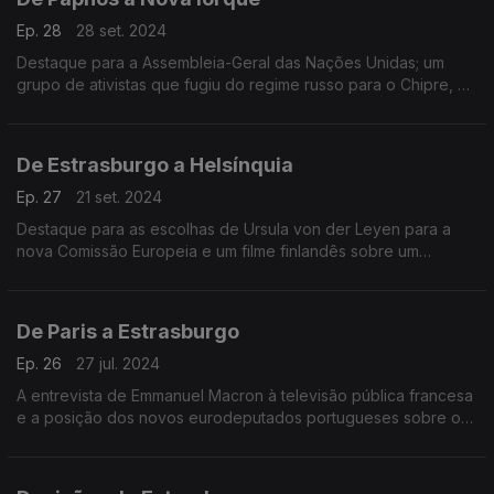
Ep. 28
28 set. 2024
Destaque para a Assembleia-Geral das Nações Unidas; um
grupo de ativistas que fugiu do regime russo para o Chipre, e
ainda, os finalistas do Prémio de Cinema LUX. Terra Europa
com João Adelino Faria.
De Estrasburgo a Helsínquia
Ep. 27
21 set. 2024
Destaque para as escolhas de Ursula von der Leyen para a
nova Comissão Europeia e um filme finlandês sobre um
empresário que salvou judeus durante a II Grande Guerra.
Terra Europa com João Adelino Faria.
De Paris a Estrasburgo
Ep. 26
27 jul. 2024
A entrevista de Emmanuel Macron à televisão pública francesa
e a posição dos novos eurodeputados portugueses sobre o
apoio da UE à Ucrânia. Terra Europa com João Adelino Faria.