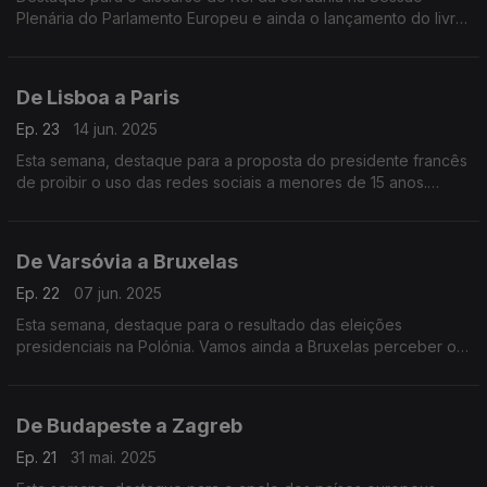
Plenária do Parlamento Europeu e ainda o lançamento do livro
“Divórcio das Nações” do antigo Embaixador da União
Europeia em Washington, João Vale de Almeida.
De Lisboa a Paris
Ep. 23
14 jun. 2025
Esta semana, destaque para a proposta do presidente francês
de proibir o uso das redes sociais a menores de 15 anos.
Vamos ainda às celebrações dos 40 anos da adesão de
Portugal à CEE.
De Varsóvia a Bruxelas
Ep. 22
07 jun. 2025
Esta semana, destaque para o resultado das eleições
presidenciais na Polónia. Vamos ainda a Bruxelas perceber os
desafios do órgão que junta os presidentes de Câmara da
União Europeia, o Comité das Regiões.
De Budapeste a Zagreb
Ep. 21
31 mai. 2025