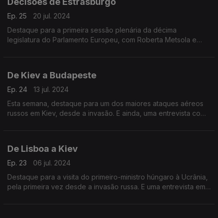
Decisões de Estrasburgo
Ep. 25
20 jul. 2024
Destaque para a primeira sessão plenária da décima
legislatura do Parlamento Europeu, com Roberta Metsola e
Ursula von der Leyen a garantirem mais um mandato. Terra
Europa com João Adelino Faria.
De Kiev a Budapeste
Ep. 24
13 jul. 2024
Esta semana, destaque para um dos maiores ataques aéreos
russos em Kiev, desde a invasão. E ainda, uma entrevista com
um professor universitário húngaro sobre a situação política do
país.
De Lisboa a Kiev
Ep. 23
06 jul. 2024
Destaque para a visita do primeiro-ministro húngaro à Ucrânia,
pela primeira vez desde a invasão russa. E uma entrevista em
exclusivo ao Presidente do Tribunal de Contas de França.
Apresentação de João Adelino Faria.