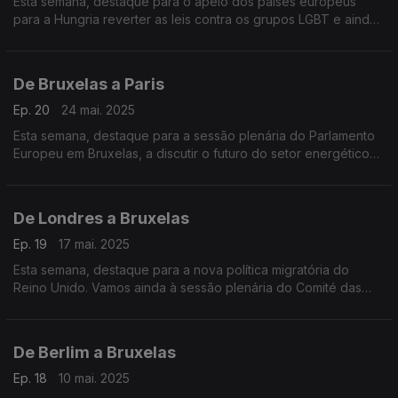
Esta semana, destaque para o apelo dos países europeus
para a Hungria reverter as leis contra os grupos LGBT e ainda
em Lisboa um coro de mulheres à capela croata para assinalar
o dia nacional da Croácia.
De Bruxelas a Paris
Ep. 20
24 mai. 2025
Esta semana, destaque para a sessão plenária do Parlamento
Europeu em Bruxelas, a discutir o futuro do setor energético
na União Europeia. Olhamos ainda para as reações europeias
à crise humanitária em Gaza.
De Londres a Bruxelas
Ep. 19
17 mai. 2025
Esta semana, destaque para a nova política migratória do
Reino Unido. Vamos ainda à sessão plenária do Comité das
Regiões, em Bruxelas, onde representantes do poder local
discutem grandes desafios europeus.
De Berlim a Bruxelas
Ep. 18
10 mai. 2025