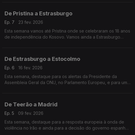
De Pristina a Estrasburgo
Ep. 7
23 fev. 2026
Esta semana vamos até Pristina onde se celebraram os 18 anos
de independência do Kosovo. Vamos ainda a Estrasburgo
perceber como é que as instituições europeias querem
resolver o problema do preço da habitação na Europa.
De Estrasburgo a Estocolmo
Ep. 6
16 fev. 2026
Esta semana, destaque para os alertas da Presidente da
Assembleia Geral da ONU, no Parlamento Europeu, e para uma
entrevista com o Presidente do Parlamento sueco.
De Teerão a Madrid
Ep. 5
09 fev. 2026
Esta semana, destaque para a resposta europeia à onda de
violência no Irão e ainda para a decisão do governo espanhol
de proibir redes sociais aos menores de 16 anos.