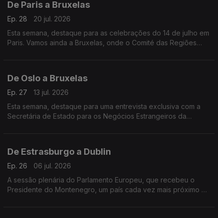
De Paris a Bruxelas
Ep. 28
20 jul. 2026
Esta semana, destaque para as celebrações do 14 de julho em
Paris. Vamos ainda a Bruxelas, onde o Comité das Regiões
pede mais medidas à Comissão Europeia para melhorar os
direitos LGBTQI+ na Europa.
De Oslo a Bruxelas
Ep. 27
13 jul. 2026
Esta semana, destaque para uma entrevista exclusiva com a
Secretária de Estado para os Negócios Estrangeiros da
Noruega. Vamos ainda a Bruxelas, conhecer as consequências
do novo Pacto Europeu de Migração e Asilo.
De Estrasburgo a Dublin
Ep. 26
06 jul. 2026
A sessão plenária do Parlamento Europeu, que recebeu o
Presidente do Montenegro, um país cada vez mais próximo de
aderir à UE eo arranque da Presidência irlandesa do Conselho
da União Europeia, assinalado em Lisboa.