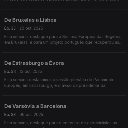
acompanhar a sessão plenária do comité das regiões
europeu.
De Bruxelas a Lisboa
Ep. 35
20 out. 2025
Esta semana, destaque para a Semana Europeia das Regiões,
em Bruxelas, e para um projeto português que recuperou as
linhas de Torres: uma histórica construção de defesa do
século XIX, recuperada mais de 200 anos depois.
De Estrasburgo a Évora
Ep. 34
13 out. 2025
Esta semana destacamos a sessão plenária do Parlamento
Europeu, em Estrasburgo, e o aviso da presidente da
Comissão Europeia relativo a guerra híbrida. Vamos também a
Évora conhecer um laboratório único no mundo.
De Varsóvia a Barcelona
Ep. 33
06 out. 2025
Esta semana, destaque para o encontro de especialistas na