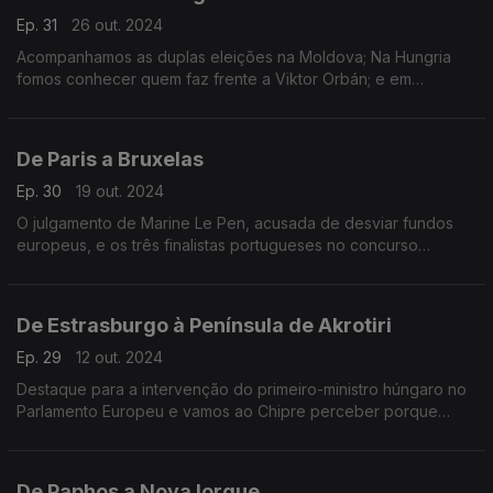
Ep. 31
26 out. 2024
Acompanhamos as duplas eleições na Moldova; Na Hungria
fomos conhecer quem faz frente a Viktor Orbán; e em
Estrasburgo descobrimos o vencedor do Prémio Sakharov.
De Paris a Bruxelas
Ep. 30
19 out. 2024
O julgamento de Marine Le Pen, acusada de desviar fundos
europeus, e os três finalistas portugueses no concurso
europeu Regio Stars. Terra Europa com apresentação de
João Adelino Faria.
De Estrasburgo à Península de Akrotiri
Ep. 29
12 out. 2024
Destaque para a intervenção do primeiro-ministro húngaro no
Parlamento Europeu e vamos ao Chipre perceber porque
existem mais gatos que pessoas. Terra Europa com João
Adelino Faria.
De Paphos a Nova Iorque