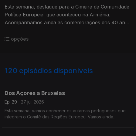
Esta semana, destaque para a Cimeira da Comunidade
Política Europeia, que aconteceu na Arménia.
Acompanhamos ainda as comemorações dos 40 anos
de Portugal e Espanha na União Europeia, em Lisboa.
opções
120
episódios disponíveis
927976
908973
887963
860436
839802
820253
800782
768473
745544
Dos Açores a Bruxelas
Ep. 29
27 jul. 2026
Esta semana, vamos conhecer os autarcas portugueses que
integram o Comité das Regiões Europeu. Vamos ainda
acompanhar a visita de uma delegação do Parlamento
Europeu às ilhas de São Miguel e da Terceira, nos Açores.