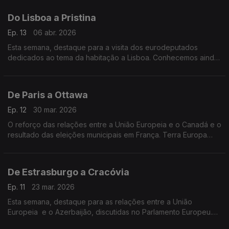
Do Lisboa a Pristina
Ep. 13
06 abr. 2026
Esta semana, destaque para a visita dos eurodeputados
dedicados ao tema da habitação a Lisboa. Conhecemos ainda
a primeira mulher kosovar a subir o Monte Evereste.
De Paris a Ottawa
Ep. 12
30 mar. 2026
O reforço das relações entre a União Europeia e o Canadá e o
resultado das eleições municipais em França. Terra Europa
com apresentação de João Adelino Faria.
De Estrasburgo a Cracóvia
Ep. 11
23 mar. 2026
Esta semana, destaque para as relações entre a União
Europeia e o Azerbaijão, discutidas no Parlamento Europeu.
Vamos ainda a Cracóvia, conhecer um museu que marca a