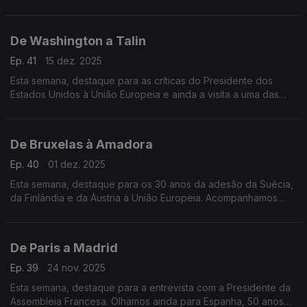
ainda o balanço do governo de Pedro Sánchez e da política
externa espanhola.
De Washington a Talin
Ep. 41
15 dez. 2025
Esta semana, destaque para as críticas do Presidente dos
Estados Unidos à União Europeia e ainda a visita a uma das
instituições mais avançadas do mundo na área da
cibersegurança, na Estónia.
De Bruxelas à Amadora
Ep. 40
01 dez. 2025
Esta semana, destaque para os 30 anos da adesão da Suécia,
da Finlândia e da Áustria à União Europeia. Acompanhamos
ainda a visita do Comissário Europeu para o orçamento à
Orquestra Geração, na Amadora.
De Paris a Madrid
Ep. 39
24 nov. 2025
Esta semana, destaque para a entrevista com a Presidente da
Assembleia Francesa. Olhamos ainda para Espanha, 50 anos