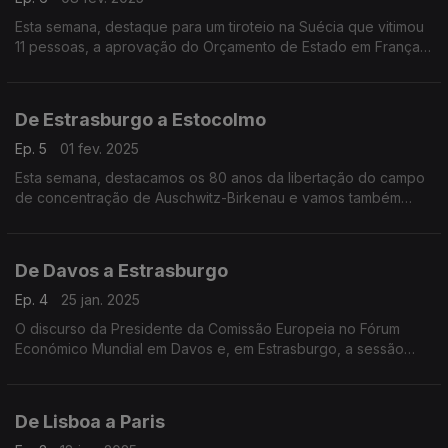
Esta semana, destaque para um tiroteio na Suécia que vitimou
11 pessoas, a aprovação do Orçamento de Estado em França e
ainda uma entrevista exclusiva com a Ministra dos Assuntos
Europeus da Dinamarca.
De Estrasburgo a Estocolmo
Ep. 5
01 fev. 2025
Esta semana, destacamos os 80 anos da libertação do campo
de concentração de Auschwitz-Birkenau e vamos também
conhecer as prioridades da Presidência polaca do Conselho
da União Europeia.
De Davos a Estrasburgo
Ep. 4
25 jan. 2025
O discurso da Presidente da Comissão Europeia no Fórum
Económico Mundial em Davos e, em Estrasburgo, a sessão
plenária de olhos postos na nova administração norte-
americana.
De Lisboa a Paris