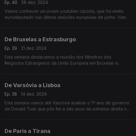
Ep. 40
28 dez. 2024
Vamos conhecer um jovem youtuber cipriota, que foi eleito
eurodeputado nas últimas eleições europeias de junho. Vamos
ainda à região de Istria, na Croácia, conhecer uma família que
caça trufas com cães desde 1966.
De Bruxelas a Estrasburgo
Ep. 39
21 dez. 2024
Esta semana destacamos a reunião dos Ministros dos
Negócios Estrangeiros da União Europeia em Bruxelas e
conhecemos os vencedores do Prémio Sakharov para a
Liberdade de Pensamento, entregue no Parlamento Europeu.
De Varsóvia a Lisboa
Ep. 38
14 dez. 2024
Esta semana vamos até Varsóvia analisar o 1º ano de governo
de Donald Tusk que pôs fim a oito anos da extrema-direita no
poder na Polónia. Falamos ainda com Teresa Anjinho,
candidata a Provedora da Justiça da UE.
De Paris a Tirana