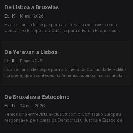
De Lisboa a Bruxelas
Ep. 19
18 mai. 2026
Esta semana, destaque para a entrevista exclusiva com o
Comissário Europeu do Clima, e para o Fórum Económico
Europeu de Bruxelas.
De Yerevan a Lisboa
Ep. 18
11 mai. 2026
Esta semana, destaque para a Cimeira da Comunidade Política
Europeia, que aconteceu na Arménia. Acompanhamos ainda as
comemorações dos 40 anos de Portugal e Espanha na União
Europeia, em Lisboa.
De Bruxelas a Estocolmo
Ep. 17
04 mai. 2026
Temos uma entrevista exclusiva com o Comissário Europeu
responsável pela pasta da Democracia, Justiça e Estado de
Direito e vamos conhecer um livro sobre a palavra "Saudade",
escrito por um jornalista sueco.