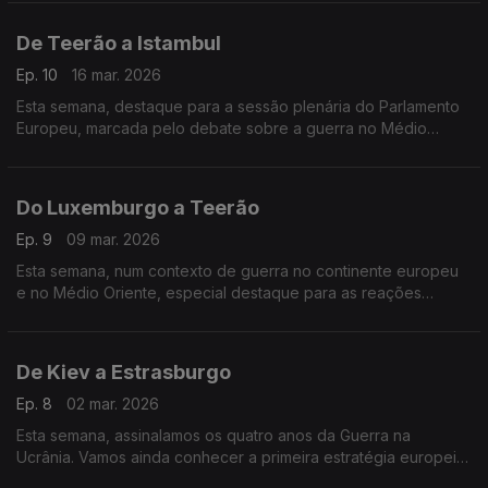
história do comunismo na Polónia.
De Teerão a Istambul
Ep. 10
16 mar. 2026
Esta semana, destaque para a sessão plenária do Parlamento
Europeu, marcada pelo debate sobre a guerra no Médio
Oriente, e para uma homenagem do Comité das Regiões
Europeu a Ekrem Imamoglu, opositor ao regime de Erdogan.
Do Luxemburgo a Teerão
Ep. 9
09 mar. 2026
Esta semana, num contexto de guerra no continente europeu
e no Médio Oriente, especial destaque para as reações
europeias e os novos investimentos na área da defesa na
Europa.
De Kiev a Estrasburgo
Ep. 8
02 mar. 2026
Esta semana, assinalamos os quatro anos da Guerra na
Ucrânia. Vamos ainda conhecer a primeira estratégia europeia
de combate à pobreza, apresentada no Parlamento Europeu.