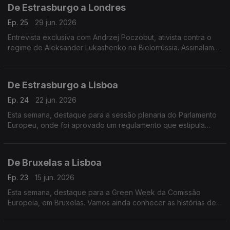
De Estrasburgo a Londres
Ep. 25
29 jun. 2026
Entrevista exclusiva com Andrzej Poczobut, ativista contra o
regime de Aleksander Lukashenko na Bielorrússia. Assinalamos
ainda os 10 anos do Brexit. Terra Europa com apresentação de
João Adelino Faria.
De Estrasburgo a Lisboa
Ep. 24
22 jun. 2026
Esta semana, destaque para a sessão plenaria do Parlamento
Europeu, onde foi aprovado um regulamento que estipula
alterações na politica migratória da União Europeia
De Bruxelas a Lisboa
Ep. 23
15 jun. 2026
Esta semana, destaque para a Green Week da Comissão
Europeia, em Bruxelas. Vamos ainda conhecer as histórias de 3
mulheres ucranianas que tiveram de fugir da guerra, e criaram,
em Lisboa, novos negócios.