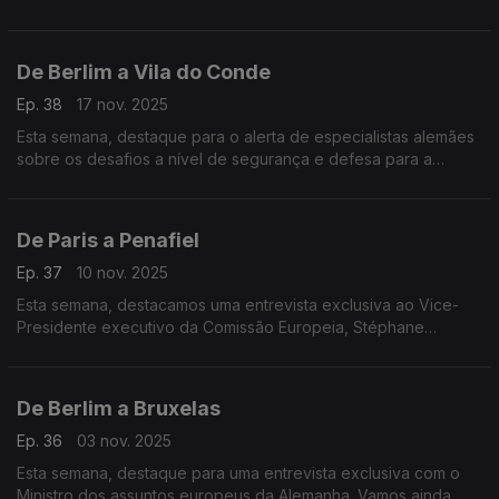
depois da morte do ditador Francisco Franco.
De Berlim a Vila do Conde
Ep. 38
17 nov. 2025
Esta semana, destaque para o alerta de especialistas alemães
sobre os desafios a nível de segurança e defesa para a
Europa. E ainda um projeto em Vila do Conde que quer
proteger a tradição da construção naval em madeira.
De Paris a Penafiel
Ep. 37
10 nov. 2025
Esta semana, destacamos uma entrevista exclusiva ao Vice-
Presidente executivo da Comissão Europeia, Stéphane
Sejourné. E um projeto em Penafiel que oferece formações
profissionais a adultos, através de fundos europeus.
De Berlim a Bruxelas
Ep. 36
03 nov. 2025
Esta semana, destaque para uma entrevista exclusiva com o
Ministro dos assuntos europeus da Alemanha. Vamos ainda