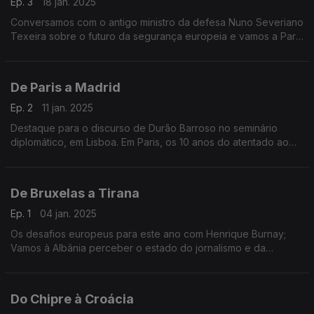
Ep. 3
18 jan. 2025
Conversamos com o antigo ministro da defesa Nuno Severiano
Texeira sobre o futuro da segurança europeia e vamos a Paris
conhecer os desafios do novo governo de François Bayrou.
De Paris a Madrid
Ep. 2
11 jan. 2025
Destaque para o discurso de Durão Barroso no seminário
diplomático, em Lisboa. Em Paris, os 10 anos do atentado ao
Charlie Hebdo e em Madrid, acompanhamos as celebrações
do 50º aniversário da Espanha em Liberdade.
De Bruxelas a Tirana
Ep. 1
04 jan. 2025
Os desafios europeus para este ano com Henrique Burnay;
Vamos à Albânia perceber o estado do jornalismo e da
liberdade de imprensa no país. Terra Europa com
apresentação de João Adelino Faria.
Do Chipre à Croácia