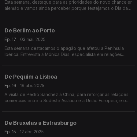
Esta semana, destaque para as prioridades do novo chanceler
alemão e vamos ainda perceber porque festejamos o Dia da
Europa a 9 de maio.
De Berlim ao Porto
Ep. 17
03 mai. 2025
Esta semana destacamos o apagão que afetou a Península
Ibérica. Entrevista a Mónica Dias, especialista em relações
internacionais, sobre o futuro governo alemão. E o Porto,
eleito melhor destino de Erasmus em 2024.
De Pequim a Lisboa
Ep. 16
19 abr. 2025
A visita de Pedro Sánchez à China, para reforçar as relações
comerciais entre o Sudeste Asiático e a União Europeia, e o
novo chefe do gabinete do Parlamento Europeu em Portugal,
Alfredo Sousa de Jesus.
De Bruxelas a Estrasburgo
Ep. 15
12 abr. 2025