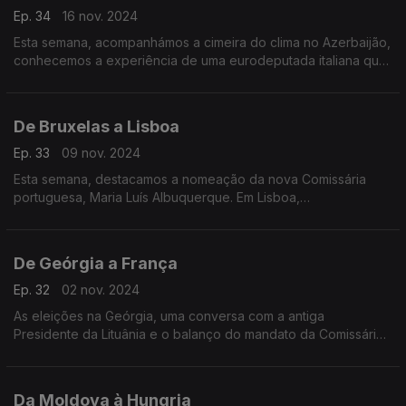
Ep. 34
16 nov. 2024
Esta semana, acompanhámos a cimeira do clima no Azerbaijão,
conhecemos a experiência de uma eurodeputada italiana que
esteve numa prisão na Hungria, e ouvimos os desafios da
cibersegurança na Web Summit em Lisboa
De Bruxelas a Lisboa
Ep. 33
09 nov. 2024
Esta semana, destacamos a nomeação da nova Comissária
portuguesa, Maria Luís Albuquerque. Em Lisboa,
acompanhámos a celebração dos 30 anos da adesão de
Portugal no Espaço Económico Europeu.
De Geórgia a França
Ep. 32
02 nov. 2024
As eleições na Geórgia, uma conversa com a antiga
Presidente da Lituânia e o balanço do mandato da Comissária
Elisa Ferreira.
Da Moldova à Hungria