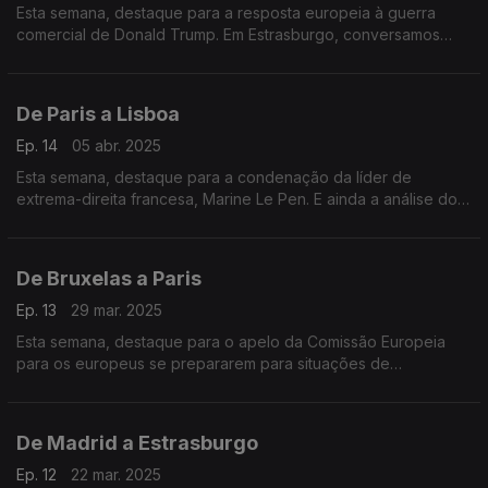
Esta semana, destaque para a resposta europeia à guerra
comercial de Donald Trump. Em Estrasburgo, conversamos
com os eurodeputados sobre a escassez de medicamentos
essenciais na União Europeia.
De Paris a Lisboa
Ep. 14
05 abr. 2025
Esta semana, destaque para a condenação da líder de
extrema-direita francesa, Marine Le Pen. E ainda a análise do
professor universitário, Miguel Poiares Maduro, ao mais
recente Eurobarómetro.
De Bruxelas a Paris
Ep. 13
29 mar. 2025
Esta semana, destaque para o apelo da Comissão Europeia
para os europeus se prepararem para situações de
emergência. E ainda a cimeira de apoio à Ucrânia em Paris.
De Madrid a Estrasburgo
Ep. 12
22 mar. 2025