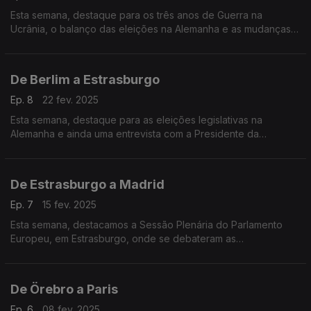
Esta semana, destaque para os três anos de Guerra na
Ucrânia, o balanço das eleições na Alemanha e as mudanças
na relação entre a União Europeia e os Estados Unidos da
América.
De Berlim a Estrasburgo
Ep. 8
22 fev. 2025
Esta semana, destaque para as eleições legislativas na
Alemanha e ainda uma entrevista com a Presidente da
Delegação entre o Parlamento Europeu e a Palestina. Terra
Europa com apresentação de João Adelino Faria.
De Estrasburgo a Madrid
Ep. 7
15 fev. 2025
Esta semana, destacamos a Sessão Plenária do Parlamento
Europeu, em Estrasburgo, onde se debateram as
consequências da invasão russa na Ucrânia. E ainda uma
entrevista com o Embaixador da Palestina em Espanha.
De Örebro a Paris
Ep. 6
08 fev. 2025