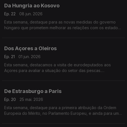
Da Hungria ao Kosovo
Ep. 22
08 jun. 2026
Esta semana, destaque para as novas medidas do governo
húngaro que prometem melhorar as relações com os estados
europeus. E conhecemos ainda um negócio de sucesso que
levou à produção do filme mais premiado do Kosovo.
Dos Açores a Oleiros
Ep. 21
01 jun. 2026
Esta semana, destacamos a visita de eurodeputados aos
Açores para avaliar a situação do setor das pescas.
Conhecemos ainda uma tuna de seniores que recebe fundos
europeus num dos concelhos mais envelhecidos de Portugal.
De Estrasburgo a Paris
Ep. 20
25 mai. 2026
Esta semana, destaque para a primeira atribuição da Ordem
Europeia do Mérito, no Parlamento Europeu, e ainda para uma
entrevista com o último Prémio Nobel da Economia, o francês
Philippe Aghion.