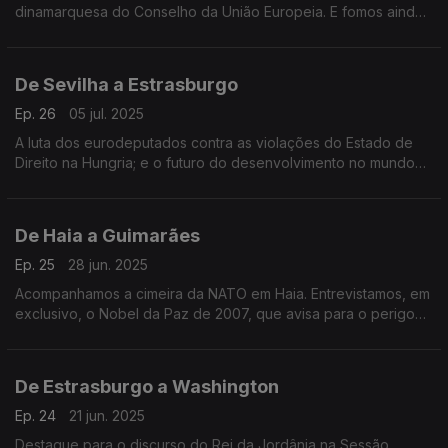
dinamarquesa do Conselho da União Europeia. E fomos ainda
ao Fórum das Cidades, uma iniciativa da Comissão Europeia
que decorreu em Cracóvia, na Polónia.
De Sevilha a Estrasburgo
Ep. 26
05 jul. 2025
A luta dos eurodeputados contra as violações do Estado de
Direito na Hungria; e o futuro do desenvolvimento no mundo
com o subsecretário da ONU, Jorge Moreira da Silva.
Apresentação de Daniela Santiago.
De Haia a Guimarães
Ep. 25
28 jun. 2025
Acompanhamos a cimeira da NATO em Haia. Entrevistamos, em
exclusivo, o Nobel da Paz de 2007, que avisa para o perigo
de um conflito nuclear. Terra Europa, apresentação de João
Adelino Faria
De Estrasburgo a Washington
Ep. 24
21 jun. 2025
Destaque para o discurso do Rei da Jordânia na Sessão