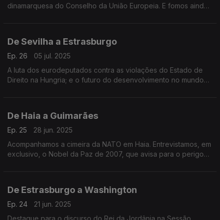
dinamarquesa do Conselho da União Europeia. E fomos ainda
ao Fórum das Cidades, uma iniciativa da Comissão Europeia
que decorreu em Cracóvia, na Polónia.
De Sevilha a Estrasburgo
Ep. 26
05 jul. 2025
A luta dos eurodeputados contra as violações do Estado de
Direito na Hungria; e o futuro do desenvolvimento no mundo
com o subsecretário da ONU, Jorge Moreira da Silva.
Apresentação de Daniela Santiago.
De Haia a Guimarães
Ep. 25
28 jun. 2025
Acompanhamos a cimeira da NATO em Haia. Entrevistamos, em
exclusivo, o Nobel da Paz de 2007, que avisa para o perigo
de um conflito nuclear. Terra Europa, apresentação de João
Adelino Faria
De Estrasburgo a Washington
Ep. 24
21 jun. 2025
Destaque para o discurso do Rei da Jordânia na Sessão