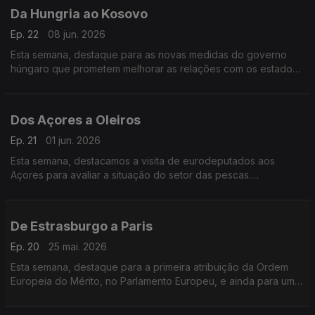
Da Hungria ao Kosovo
Ep. 22
08 jun. 2026
Esta semana, destaque para as novas medidas do governo
húngaro que prometem melhorar as relações com os estados
europeus. E conhecemos ainda um negócio de sucesso que
levou à produção do filme mais premiado do Kosovo.
Dos Açores a Oleiros
Ep. 21
01 jun. 2026
Esta semana, destacamos a visita de eurodeputados aos
Açores para avaliar a situação do setor das pescas.
Conhecemos ainda uma tuna de seniores que recebe fundos
europeus num dos concelhos mais envelhecidos de Portugal.
De Estrasburgo a Paris
Ep. 20
25 mai. 2026
Esta semana, destaque para a primeira atribuição da Ordem
Europeia do Mérito, no Parlamento Europeu, e ainda para uma
entrevista com o último Prémio Nobel da Economia, o francês
Philippe Aghion.