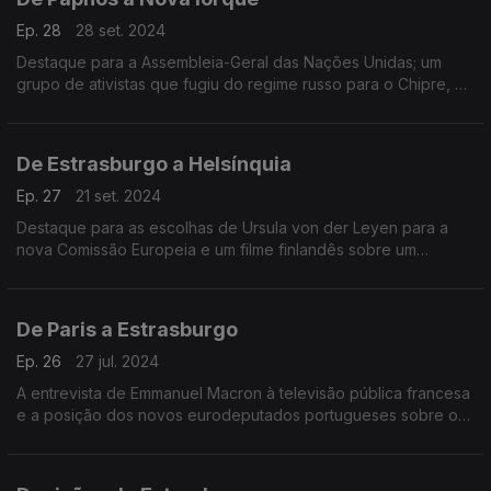
Ep. 28
28 set. 2024
Destaque para a Assembleia-Geral das Nações Unidas; um
grupo de ativistas que fugiu do regime russo para o Chipre, e
ainda, os finalistas do Prémio de Cinema LUX. Terra Europa
com João Adelino Faria.
De Estrasburgo a Helsínquia
Ep. 27
21 set. 2024
Destaque para as escolhas de Ursula von der Leyen para a
nova Comissão Europeia e um filme finlandês sobre um
empresário que salvou judeus durante a II Grande Guerra.
Terra Europa com João Adelino Faria.
De Paris a Estrasburgo
Ep. 26
27 jul. 2024
A entrevista de Emmanuel Macron à televisão pública francesa
e a posição dos novos eurodeputados portugueses sobre o
apoio da UE à Ucrânia. Terra Europa com João Adelino Faria.