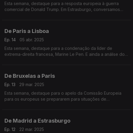
Esta semana, destaque para a resposta europeia à guerra
comercial de Donald Trump. Em Estrasburgo, conversamos
com os eurodeputados sobre a escassez de medicamentos
essenciais na União Europeia.
De Paris a Lisboa
Ep. 14
05 abr. 2025
Esta semana, destaque para a condenação da líder de
extrema-direita francesa, Marine Le Pen. E ainda a análise do
professor universitário, Miguel Poiares Maduro, ao mais
recente Eurobarómetro.
De Bruxelas a Paris
Ep. 13
29 mar. 2025
Esta semana, destaque para o apelo da Comissão Europeia
para os europeus se prepararem para situações de
emergência. E ainda a cimeira de apoio à Ucrânia em Paris.
De Madrid a Estrasburgo
Ep. 12
22 mar. 2025