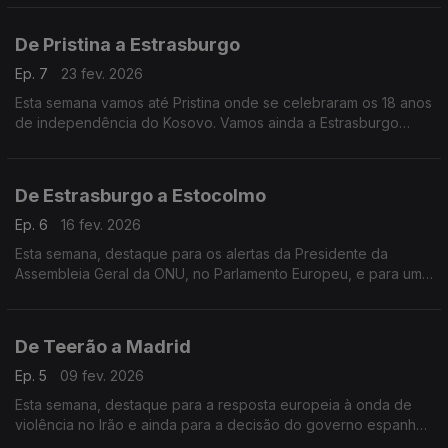
De Pristina a Estrasburgo
Ep. 7
23 fev. 2026
Esta semana vamos até Pristina onde se celebraram os 18 anos
de independência do Kosovo. Vamos ainda a Estrasburgo
perceber como é que as instituições europeias querem
resolver o problema do preço da habitação na Europa.
De Estrasburgo a Estocolmo
Ep. 6
16 fev. 2026
Esta semana, destaque para os alertas da Presidente da
Assembleia Geral da ONU, no Parlamento Europeu, e para uma
entrevista com o Presidente do Parlamento sueco.
De Teerão a Madrid
Ep. 5
09 fev. 2026
Esta semana, destaque para a resposta europeia à onda de
violência no Irão e ainda para a decisão do governo espanhol
de proibir redes sociais aos menores de 16 anos.