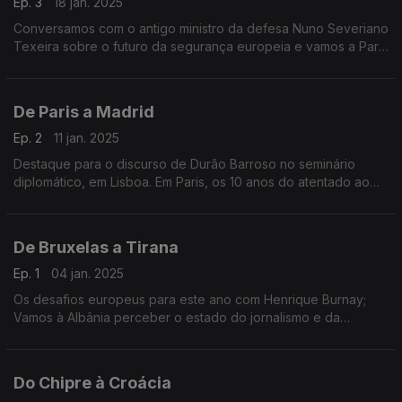
Ep. 3
18 jan. 2025
Conversamos com o antigo ministro da defesa Nuno Severiano
Texeira sobre o futuro da segurança europeia e vamos a Paris
conhecer os desafios do novo governo de François Bayrou.
De Paris a Madrid
Ep. 2
11 jan. 2025
Destaque para o discurso de Durão Barroso no seminário
diplomático, em Lisboa. Em Paris, os 10 anos do atentado ao
Charlie Hebdo e em Madrid, acompanhamos as celebrações
do 50º aniversário da Espanha em Liberdade.
De Bruxelas a Tirana
Ep. 1
04 jan. 2025
Os desafios europeus para este ano com Henrique Burnay;
Vamos à Albânia perceber o estado do jornalismo e da
liberdade de imprensa no país. Terra Europa com
apresentação de João Adelino Faria.
Do Chipre à Croácia