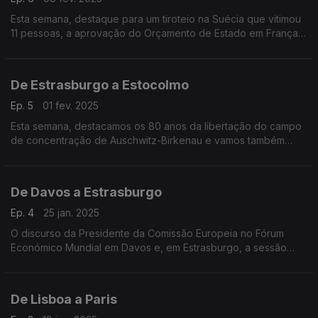
Esta semana, destaque para um tiroteio na Suécia que vitimou
11 pessoas, a aprovação do Orçamento de Estado em França e
ainda uma entrevista exclusiva com a Ministra dos Assuntos
Europeus da Dinamarca.
De Estrasburgo a Estocolmo
Ep. 5
01 fev. 2025
Esta semana, destacamos os 80 anos da libertação do campo
de concentração de Auschwitz-Birkenau e vamos também
conhecer as prioridades da Presidência polaca do Conselho
da União Europeia.
De Davos a Estrasburgo
Ep. 4
25 jan. 2025
O discurso da Presidente da Comissão Europeia no Fórum
Económico Mundial em Davos e, em Estrasburgo, a sessão
plenária de olhos postos na nova administração norte-
americana.
De Lisboa a Paris