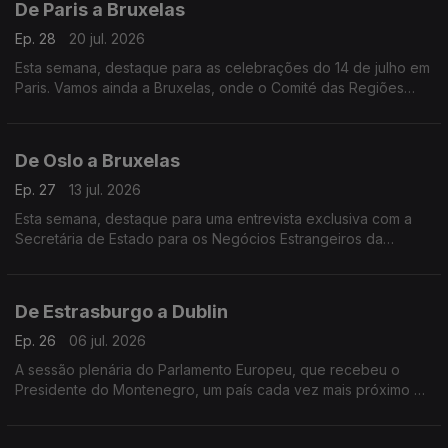
De Paris a Bruxelas
Ep. 28
20 jul. 2026
Esta semana, destaque para as celebrações do 14 de julho em
Paris. Vamos ainda a Bruxelas, onde o Comité das Regiões
pede mais medidas à Comissão Europeia para melhorar os
direitos LGBTQI+ na Europa.
De Oslo a Bruxelas
Ep. 27
13 jul. 2026
Esta semana, destaque para uma entrevista exclusiva com a
Secretária de Estado para os Negócios Estrangeiros da
Noruega. Vamos ainda a Bruxelas, conhecer as consequências
do novo Pacto Europeu de Migração e Asilo.
De Estrasburgo a Dublin
Ep. 26
06 jul. 2026
A sessão plenária do Parlamento Europeu, que recebeu o
Presidente do Montenegro, um país cada vez mais próximo de
aderir à UE eo arranque da Presidência irlandesa do Conselho
da União Europeia, assinalado em Lisboa.