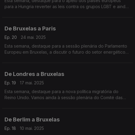
Esta semana, destaque para o apelo dos países europeus
para a Hungria reverter as leis contra os grupos LGBT e ainda
em Lisboa um coro de mulheres à capela croata para assinalar
o dia nacional da Croácia.
De Bruxelas a Paris
Ep. 20
24 mai. 2025
Esta semana, destaque para a sessão plenária do Parlamento
Europeu em Bruxelas, a discutir o futuro do setor energético
na União Europeia. Olhamos ainda para as reações europeias
à crise humanitária em Gaza.
De Londres a Bruxelas
Ep. 19
17 mai. 2025
Esta semana, destaque para a nova política migratória do
Reino Unido. Vamos ainda à sessão plenária do Comité das
Regiões, em Bruxelas, onde representantes do poder local
discutem grandes desafios europeus.
De Berlim a Bruxelas
Ep. 18
10 mai. 2025