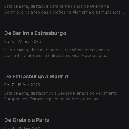
Esta semana, destaque para os três anos de Guerra na
Ucrânia, o balanço das eleições na Alemanha e as mudanças
na relação entre a União Europeia e os Estados Unidos da
América.
De Berlim a Estrasburgo
Ep. 8
22 fev. 2025
Esta semana, destaque para as eleições legislativas na
Alemanha e ainda uma entrevista com a Presidente da
Delegação entre o Parlamento Europeu e a Palestina. Terra
Europa com apresentação de João Adelino Faria.
De Estrasburgo a Madrid
Ep. 7
15 fev. 2025
Esta semana, destacamos a Sessão Plenária do Parlamento
Europeu, em Estrasburgo, onde se debateram as
consequências da invasão russa na Ucrânia. E ainda uma
entrevista com o Embaixador da Palestina em Espanha.
De Örebro a Paris
Ep. 6
08 fev. 2025