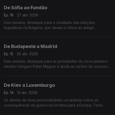
De Sófia ao Fundão
Ep. 16
27 abr. 2026
Esta semana, destaque para o resultado das eleições
legislativas na Bulgária, que deram a vitória ao antigo
Presidente pró-russo. Fomos ainda conhecer um projeto de
integração social no Fundão.
De Budapeste a Madrid
Ep. 15
20 abr. 2026
Esta semana, destaque para as prioridades do novo primeiro-
ministro húngaro Peter Magyar e ainda as razões do sucesso
da economia de Espanha, o país que mais cresce na União
Europeia.
De Kiev a Luxemburgo
Ep. 14
13 abr. 2026
Os alertas de duas personalidades ucranianas sobre as
consequências da guerra na Ucrânia para a Europa. Terra
Europa com apresentação de João Adelino Faria