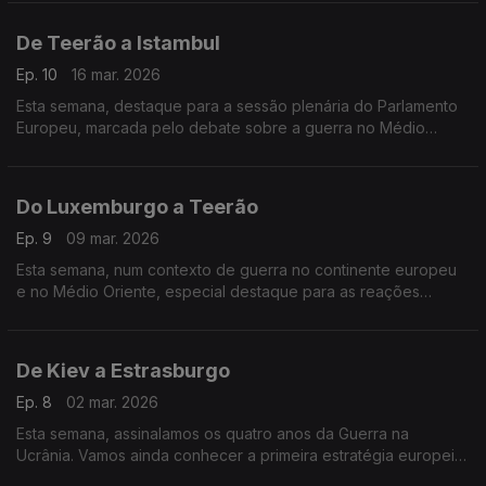
história do comunismo na Polónia.
De Teerão a Istambul
Ep. 10
16 mar. 2026
Esta semana, destaque para a sessão plenária do Parlamento
Europeu, marcada pelo debate sobre a guerra no Médio
Oriente, e para uma homenagem do Comité das Regiões
Europeu a Ekrem Imamoglu, opositor ao regime de Erdogan.
Do Luxemburgo a Teerão
Ep. 9
09 mar. 2026
Esta semana, num contexto de guerra no continente europeu
e no Médio Oriente, especial destaque para as reações
europeias e os novos investimentos na área da defesa na
Europa.
De Kiev a Estrasburgo
Ep. 8
02 mar. 2026
Esta semana, assinalamos os quatro anos da Guerra na
Ucrânia. Vamos ainda conhecer a primeira estratégia europeia
de combate à pobreza, apresentada no Parlamento Europeu.