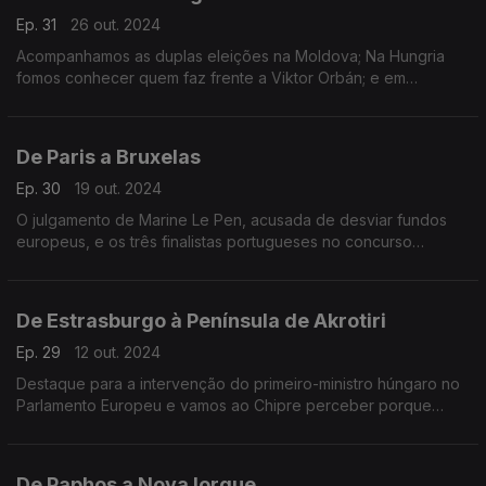
Ep. 31
26 out. 2024
Acompanhamos as duplas eleições na Moldova; Na Hungria
fomos conhecer quem faz frente a Viktor Orbán; e em
Estrasburgo descobrimos o vencedor do Prémio Sakharov.
De Paris a Bruxelas
Ep. 30
19 out. 2024
O julgamento de Marine Le Pen, acusada de desviar fundos
europeus, e os três finalistas portugueses no concurso
europeu Regio Stars. Terra Europa com apresentação de
João Adelino Faria.
De Estrasburgo à Península de Akrotiri
Ep. 29
12 out. 2024
Destaque para a intervenção do primeiro-ministro húngaro no
Parlamento Europeu e vamos ao Chipre perceber porque
existem mais gatos que pessoas. Terra Europa com João
Adelino Faria.
De Paphos a Nova Iorque