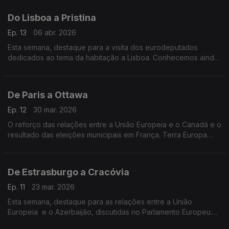
Do Lisboa a Pristina
Ep. 13
06 abr. 2026
Esta semana, destaque para a visita dos eurodeputados
dedicados ao tema da habitação a Lisboa. Conhecemos ainda
a primeira mulher kosovar a subir o Monte Evereste.
De Paris a Ottawa
Ep. 12
30 mar. 2026
O reforço das relações entre a União Europeia e o Canadá e o
resultado das eleições municipais em França. Terra Europa
com apresentação de João Adelino Faria.
De Estrasburgo a Cracóvia
Ep. 11
23 mar. 2026
Esta semana, destaque para as relações entre a União
Europeia e o Azerbaijão, discutidas no Parlamento Europeu.
Vamos ainda a Cracóvia, conhecer um museu que marca a