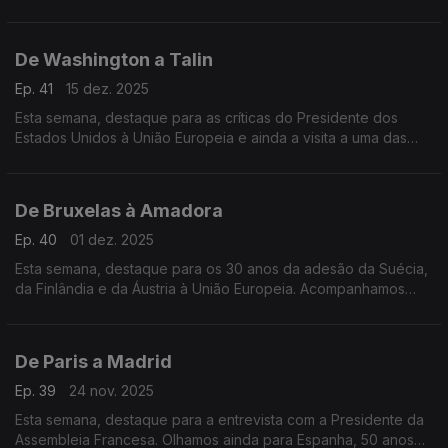
ainda o balanço do governo de Pedro Sánchez e da política
externa espanhola.
De Washington a Talin
Ep. 41
15 dez. 2025
Esta semana, destaque para as críticas do Presidente dos
Estados Unidos à União Europeia e ainda a visita a uma das
instituições mais avançadas do mundo na área da
cibersegurança, na Estónia.
De Bruxelas à Amadora
Ep. 40
01 dez. 2025
Esta semana, destaque para os 30 anos da adesão da Suécia,
da Finlândia e da Áustria à União Europeia. Acompanhamos
ainda a visita do Comissário Europeu para o orçamento à
Orquestra Geração, na Amadora.
De Paris a Madrid
Ep. 39
24 nov. 2025
Esta semana, destaque para a entrevista com a Presidente da
Assembleia Francesa. Olhamos ainda para Espanha, 50 anos