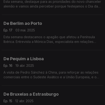
Esta semana, destaque para as prioridades do novo chanceler
alemão e vamos ainda perceber porque festejamos o Dia da
Europa a 9 de maio.
De Berlim ao Porto
Ep. 17
03 mai. 2025
Esta semana destacamos o apagão que afetou a Península
Ibérica. Entrevista a Mónica Dias, especialista em relações
internacionais, sobre o futuro governo alemão. E o Porto,
eleito melhor destino de Erasmus em 2024.
De Pequim a Lisboa
Ep. 16
19 abr. 2025
A visita de Pedro Sánchez à China, para reforçar as relações
comerciais entre o Sudeste Asiático e a União Europeia, e o
novo chefe do gabinete do Parlamento Europeu em Portugal,
Alfredo Sousa de Jesus.
De Bruxelas a Estrasburgo
Ep. 15
12 abr. 2025