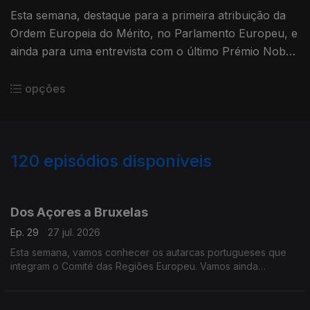
Esta semana, destaque para a primeira atribuição da
Ordem Europeia do Mérito, no Parlamento Europeu, e
ainda para uma entrevista com o último Prémio Nobel
da Economia, o francês Philippe Aghion.
opções
120
episódios disponíveis
927976
908973
887963
860436
839802
820253
800782
768473
745544
Dos Açores a Bruxelas
Ep. 29
27 jul. 2026
Esta semana, vamos conhecer os autarcas portugueses que
integram o Comité das Regiões Europeu. Vamos ainda
acompanhar a visita de uma delegação do Parlamento
Europeu às ilhas de São Miguel e da Terceira, nos Açores.