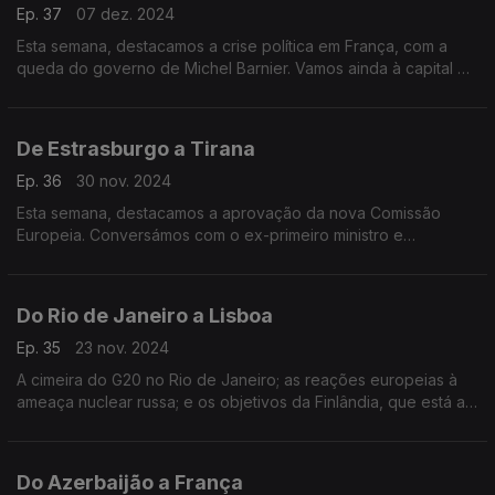
Ep. 37
07 dez. 2024
Esta semana, destacamos a crise política em França, com a
queda do governo de Michel Barnier. Vamos ainda à capital da
Albânia conhecer um grupo de jovens embaixadores da União
Europeia.
De Estrasburgo a Tirana
Ep. 36
30 nov. 2024
Esta semana, destacamos a aprovação da nova Comissão
Europeia. Conversámos com o ex-primeiro ministro e
candidato às eleições presidenciais francesas, Edouard
Phillipe. E fomos ainda até à Albânia.
Do Rio de Janeiro a Lisboa
Ep. 35
23 nov. 2024
A cimeira do G20 no Rio de Janeiro; as reações europeias à
ameaça nuclear russa; e os objetivos da Finlândia, que está a
contratar mais jovens para o setor da tecnologia.
Apresentação de João Adelino Faria.
Do Azerbaijão a França