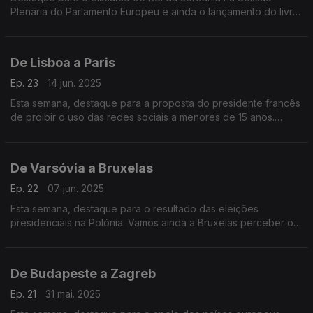
Plenária do Parlamento Europeu e ainda o lançamento do livro
“Divórcio das Nações” do antigo Embaixador da União
Europeia em Washington, João Vale de Almeida.
De Lisboa a Paris
Ep. 23
14 jun. 2025
Esta semana, destaque para a proposta do presidente francês
de proibir o uso das redes sociais a menores de 15 anos.
Vamos ainda às celebrações dos 40 anos da adesão de
Portugal à CEE.
De Varsóvia a Bruxelas
Ep. 22
07 jun. 2025
Esta semana, destaque para o resultado das eleições
presidenciais na Polónia. Vamos ainda a Bruxelas perceber os
desafios do órgão que junta os presidentes de Câmara da
União Europeia, o Comité das Regiões.
De Budapeste a Zagreb
Ep. 21
31 mai. 2025