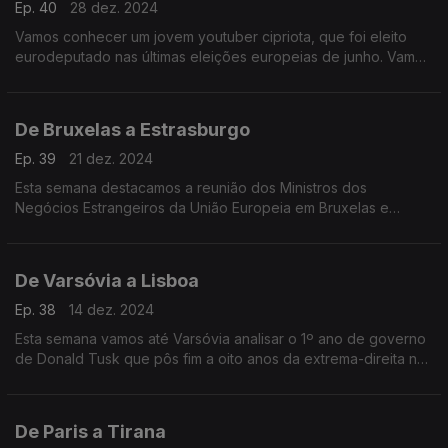
Ep. 40
28 dez. 2024
Vamos conhecer um jovem youtuber cipriota, que foi eleito
eurodeputado nas últimas eleições europeias de junho. Vamos
ainda à região de Istria, na Croácia, conhecer uma família que
caça trufas com cães desde 1966.
De Bruxelas a Estrasburgo
Ep. 39
21 dez. 2024
Esta semana destacamos a reunião dos Ministros dos
Negócios Estrangeiros da União Europeia em Bruxelas e
conhecemos os vencedores do Prémio Sakharov para a
Liberdade de Pensamento, entregue no Parlamento Europeu.
De Varsóvia a Lisboa
Ep. 38
14 dez. 2024
Esta semana vamos até Varsóvia analisar o 1º ano de governo
de Donald Tusk que pôs fim a oito anos da extrema-direita no
poder na Polónia. Falamos ainda com Teresa Anjinho,
candidata a Provedora da Justiça da UE.
De Paris a Tirana