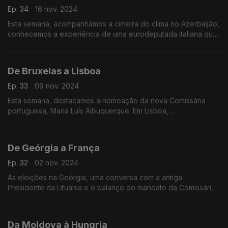
Ep. 34
16 nov. 2024
Esta semana, acompanhámos a cimeira do clima no Azerbaijão,
conhecemos a experiência de uma eurodeputada italiana que
esteve numa prisão na Hungria, e ouvimos os desafios da
cibersegurança na Web Summit em Lisboa
De Bruxelas a Lisboa
Ep. 33
09 nov. 2024
Esta semana, destacamos a nomeação da nova Comissária
portuguesa, Maria Luís Albuquerque. Em Lisboa,
acompanhámos a celebração dos 30 anos da adesão de
Portugal no Espaço Económico Europeu.
De Geórgia a França
Ep. 32
02 nov. 2024
As eleições na Geórgia, uma conversa com a antiga
Presidente da Lituânia e o balanço do mandato da Comissária
Elisa Ferreira.
Da Moldova à Hungria