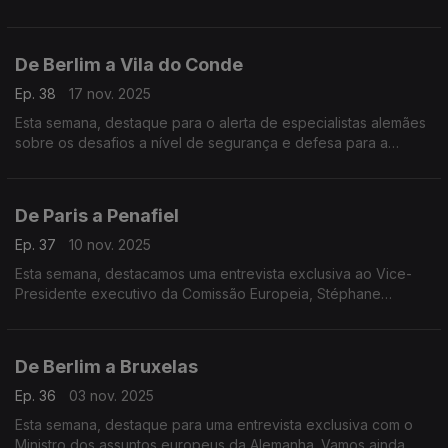
depois da morte do ditador Francisco Franco.
De Berlim a Vila do Conde
Ep. 38
17 nov. 2025
Esta semana, destaque para o alerta de especialistas alemães
sobre os desafios a nível de segurança e defesa para a
Europa. E ainda um projeto em Vila do Conde que quer
proteger a tradição da construção naval em madeira.
De Paris a Penafiel
Ep. 37
10 nov. 2025
Esta semana, destacamos uma entrevista exclusiva ao Vice-
Presidente executivo da Comissão Europeia, Stéphane
Sejourné. E um projeto em Penafiel que oferece formações
profissionais a adultos, através de fundos europeus.
De Berlim a Bruxelas
Ep. 36
03 nov. 2025
Esta semana, destaque para uma entrevista exclusiva com o
Ministro dos assuntos europeus da Alemanha. Vamos ainda