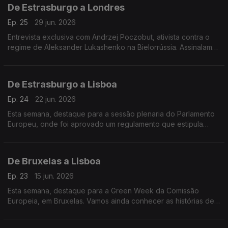
De Estrasburgo a Londres
Ep. 25
29 jun. 2026
Entrevista exclusiva com Andrzej Poczobut, ativista contra o
regime de Aleksander Lukashenko na Bielorrússia. Assinalamos
ainda os 10 anos do Brexit. Terra Europa com apresentação de
João Adelino Faria.
De Estrasburgo a Lisboa
Ep. 24
22 jun. 2026
Esta semana, destaque para a sessão plenaria do Parlamento
Europeu, onde foi aprovado um regulamento que estipula
alterações na politica migratória da União Europeia
De Bruxelas a Lisboa
Ep. 23
15 jun. 2026
Esta semana, destaque para a Green Week da Comissão
Europeia, em Bruxelas. Vamos ainda conhecer as histórias de 3
mulheres ucranianas que tiveram de fugir da guerra, e criaram,
em Lisboa, novos negócios.