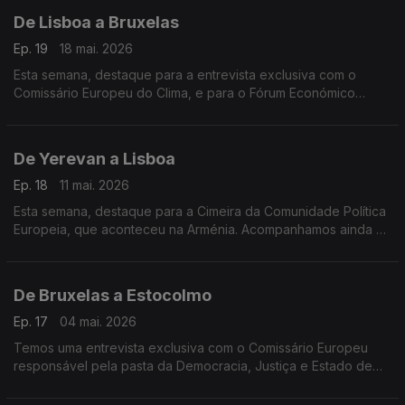
De Lisboa a Bruxelas
Ep. 19
18 mai. 2026
Esta semana, destaque para a entrevista exclusiva com o
Comissário Europeu do Clima, e para o Fórum Económico
Europeu de Bruxelas.
De Yerevan a Lisboa
Ep. 18
11 mai. 2026
Esta semana, destaque para a Cimeira da Comunidade Política
Europeia, que aconteceu na Arménia. Acompanhamos ainda as
comemorações dos 40 anos de Portugal e Espanha na União
Europeia, em Lisboa.
De Bruxelas a Estocolmo
Ep. 17
04 mai. 2026
Temos uma entrevista exclusiva com o Comissário Europeu
responsável pela pasta da Democracia, Justiça e Estado de
Direito e vamos conhecer um livro sobre a palavra "Saudade",
escrito por um jornalista sueco.