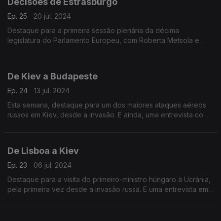
Decisões de Estrasburgo
Ep. 25
20 jul. 2024
Destaque para a primeira sessão plenária da décima
legislatura do Parlamento Europeu, com Roberta Metsola e
Ursula von der Leyen a garantirem mais um mandato. Terra
Europa com João Adelino Faria.
De Kiev a Budapeste
Ep. 24
13 jul. 2024
Esta semana, destaque para um dos maiores ataques aéreos
russos em Kiev, desde a invasão. E ainda, uma entrevista com
um professor universitário húngaro sobre a situação política do
país.
De Lisboa a Kiev
Ep. 23
06 jul. 2024
Destaque para a visita do primeiro-ministro húngaro à Ucrânia,
pela primeira vez desde a invasão russa. E uma entrevista em
exclusivo ao Presidente do Tribunal de Contas de França.
Apresentação de João Adelino Faria.