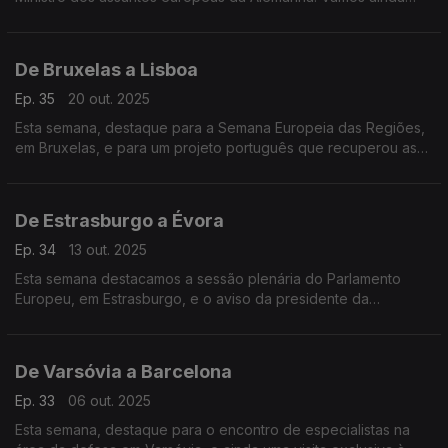
acompanhar a sessão plenária do comité das regiões
europeu.
De Bruxelas a Lisboa
Ep. 35
20 out. 2025
Esta semana, destaque para a Semana Europeia das Regiões,
em Bruxelas, e para um projeto português que recuperou as
linhas de Torres: uma histórica construção de defesa do
século XIX, recuperada mais de 200 anos depois.
De Estrasburgo a Évora
Ep. 34
13 out. 2025
Esta semana destacamos a sessão plenária do Parlamento
Europeu, em Estrasburgo, e o aviso da presidente da
Comissão Europeia relativo a guerra híbrida. Vamos também a
Évora conhecer um laboratório único no mundo.
De Varsóvia a Barcelona
Ep. 33
06 out. 2025
Esta semana, destaque para o encontro de especialistas na