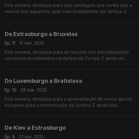
Esta semana, destaque para uma sondagem que revela que a
maioria dos espanhóis quer mais investimento em defesa. E
ainda vamos conversar com a líder da oposição bielorussa
sobre os direitos das mulheres no país.
De Estrasburgo a Bruxelas
Ep. 11
15 mar. 2025
Esta semana, destaque para as reações dos eurodeputados
aos novos investimentos na defesa da Europa. E ainda um
balanço dos 100 dias da Comissão Europeia. Terra Europa com
apresentação de João Adelino Faria.
Do Luxemburgo a Bratislava
Ep. 10
08 mar. 2025
Esta semana, destaque para a apresentação de novos apoios
europeus para a reconstrução da Ucrânia. E ainda uma
entrevista em exclusivo com o Ministro dos Negócios
Estrangeiros da Eslováquia.
De Kiev a Estrasburgo
Ep. 9
01 mar. 2025