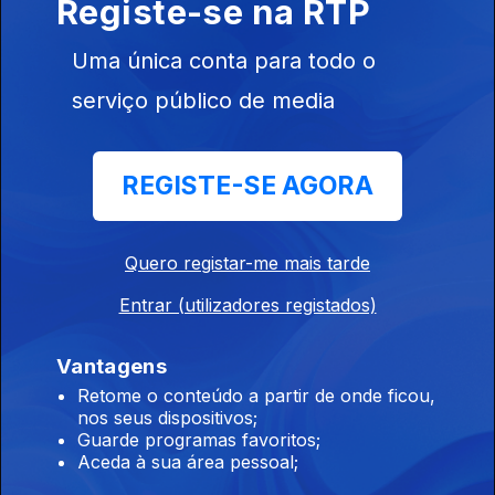
Registe-se na RTP
Uma única conta para todo o
Com Marco Torre | 25 de Abril
serviço público de media
26 abr. 2026
REGISTE-SE AGORA
Com Marco Torre | Juan Gonzalo Gomez Deval
19 abr. 2026
Quero registar-me mais tarde
Entrar (utilizadores registados)
Com Marco Torre | Música da Venezuela
12 abr. 2026
Vantagens
Retome o conteúdo a partir de onde ficou,
nos seus dispositivos;
Com Marco Torre | Páscoa
Guarde programas favoritos;
Aceda à sua área pessoal;
05 abr. 2026