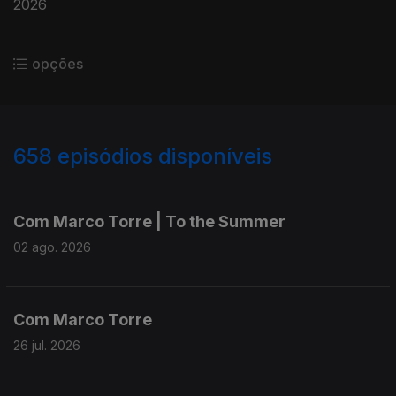
2026
opções
658
episódios disponíveis
931879
910736
893298
Com Marco Torre | To the Summer
02 ago. 2026
Com Marco Torre
26 jul. 2026