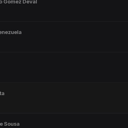
lo Gomez Deval
enezuela
ta
de Sousa