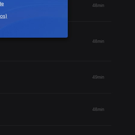
de
48min
dos)
 -
48min
49min
48min