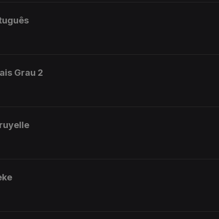
rtuguês
ais Grau 2
ruyelle
eke