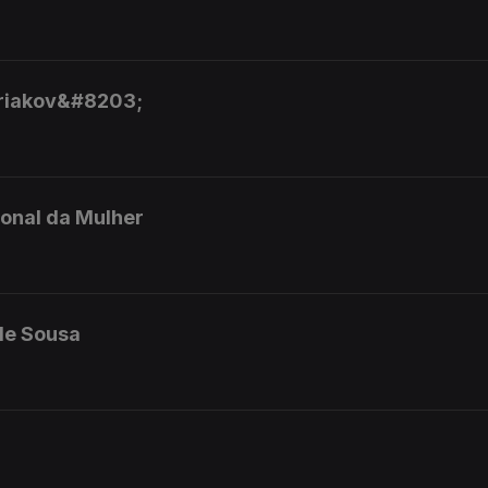
ariakov&#8203;
ional da Mulher
 de Sousa