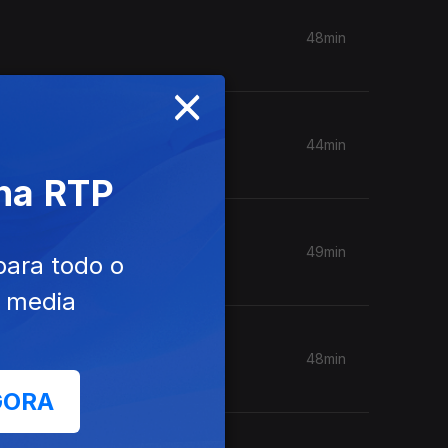
48min
×
44min
 na RTP
49min
para todo o
e media
48min
GORA