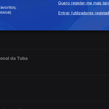
res
Quero registar-me mais tar
avoritos;
ssoal;
Entrar (utilizadores regista
t Winds | Band of the Bukit Batok Community Club
ional da Tuba