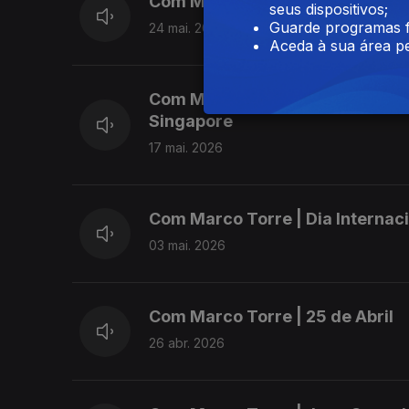
Com Marco Torre | Dia dos Aço
seus dispositivos;
Guarde programas f
24 mai. 2026
Aceda à sua área pe
Com Marco Torre | Concerto Wes
Singapore
17 mai. 2026
Com Marco Torre | Dia Internac
03 mai. 2026
Com Marco Torre | 25 de Abril
26 abr. 2026