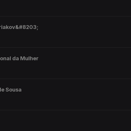
ariakov&#8203;
ional da Mulher
 de Sousa