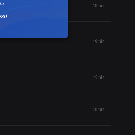
de
48min
dos)
 -
48min
49min
48min