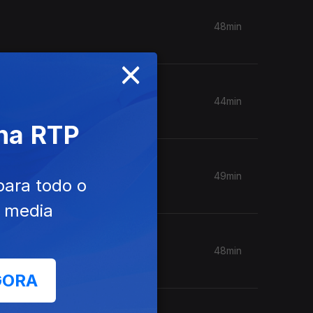
48min
×
44min
 na RTP
49min
para todo o
e media
48min
GORA