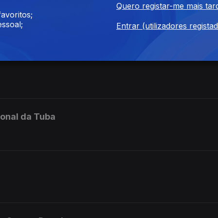
res
Quero registar-me mais tar
avoritos;
ssoal;
Entrar (utilizadores regista
t Winds | Band of the Bukit Batok Community Club
ional da Tuba