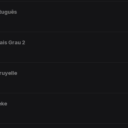
rtuguês
ais Grau 2
ruyelle
eke