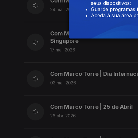
Com Marco Torre | Dia dos Aço
seus dispositivos;
Guarde programas f
24 mai. 2026
Aceda à sua área pe
Com Marco Torre | Concerto Wes
Singapore
17 mai. 2026
Com Marco Torre | Dia Internac
03 mai. 2026
Com Marco Torre | 25 de Abril
26 abr. 2026