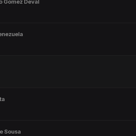
lo Gomez Deval
enezuela
ta
de Sousa