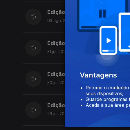
Edição | Lília Almeida
03 ago. 2026
Edição | Margarida Pereira
31 jul. 2026
Vantagens
Edição | Margarida Pereira
30 jul. 2026
Retome o conteúdo a
seus dispositivos;
Guarde programas f
Aceda à sua área pe
Edição I Margarida Pereira
29 jul. 2026