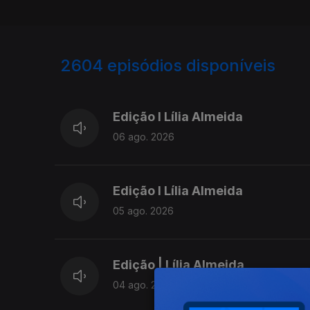
2604
episódios disponíveis
944153
940288
Edição I Lília Almeida
06 ago. 2026
Edição I Lília Almeida
05 ago. 2026
Edição | Lília Almeida
04 ago. 2026