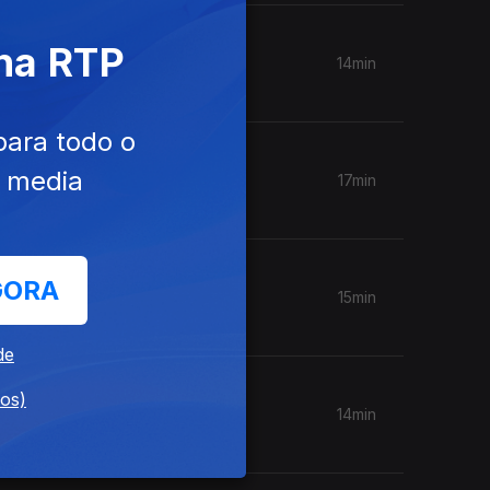
 na RTP
14min
para todo o
e media
17min
GORA
15min
de
dos)
14min