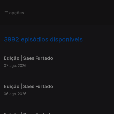
opções
3992
episódios disponíveis
945168
942886
940454
Edição | Saes Furtado
07 ago. 2026
Edição | Saes Furtado
06 ago. 2026