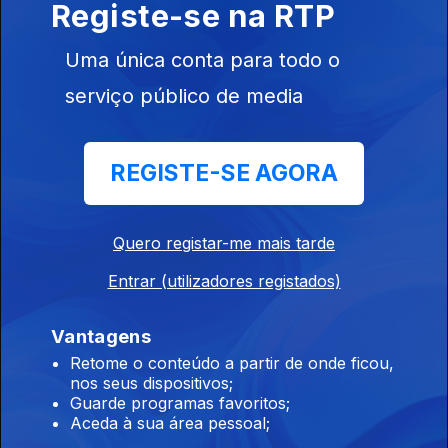
Registe-se na RTP
Edição | Lília Almeida
Uma única conta para todo o
24 jul. 2026
serviço público de media
Edição | Lília Almeida
REGISTE-SE AGORA
23 jul. 2026
Quero registar-me mais tarde
Edição | Lília Almeida
Entrar (utilizadores registados)
22 jul. 2026
Vantagens
Retome o conteúdo a partir de onde ficou,
nos seus dispositivos;
Edição | Lília Almeida
Guarde programas favoritos;
21 jul. 2026
Aceda à sua área pessoal;