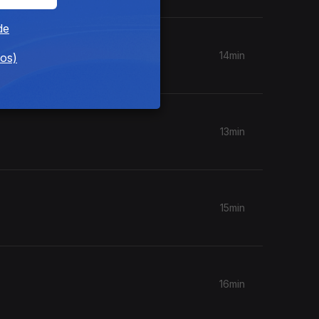
de
beira
14min
dos)
13min
15min
16min