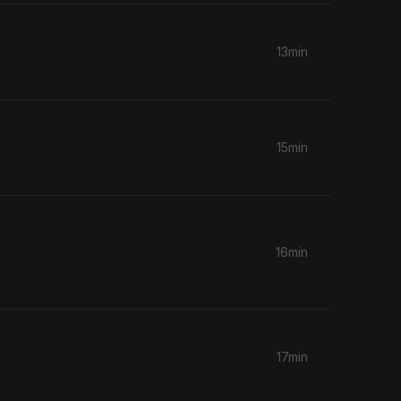
13min
15min
16min
17min