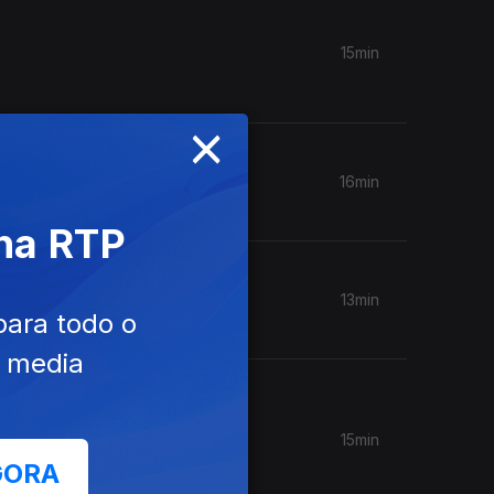
15min
×
16min
 na RTP
13min
para todo o
e media
15min
GORA