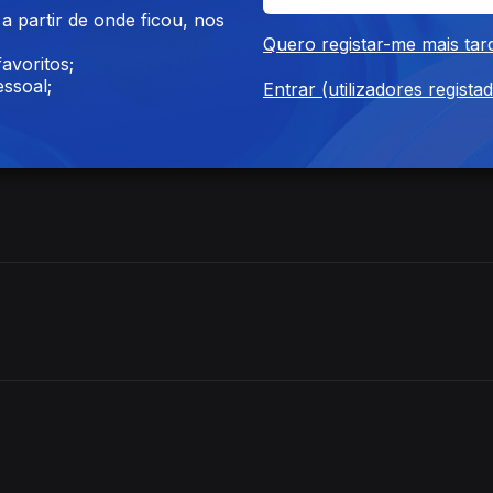
ra venda do Handling e aval de 55 milhões de euros à SATA
 partir de onde ficou, nos
Quero registar-me mais tar
rno da República sobre a requalificação da esquadra da PSP na Ri
avoritos;
ssoal;
Entrar (utilizadores regista
tão sob aviso amarelo por chuva forte