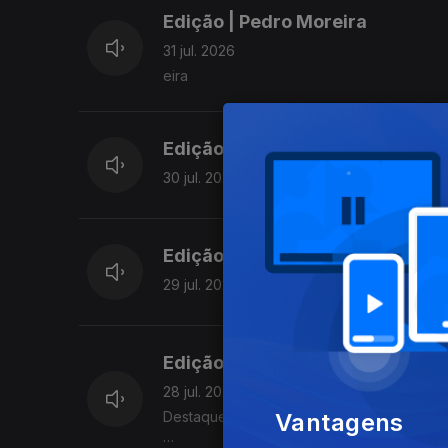
Edição | Pedro Moreira
31 jul. 2026
eira
Edição | Lília Almeida
30 jul. 2026
Edição | Lília Almeida
29 jul. 2026
Edição | Lília Almeida
28 jul. 2026
Vantagens
Destaques: