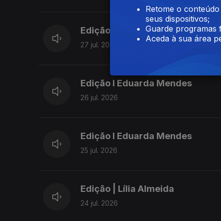
► Governo aprova caderno de encargos pa
Retome o conteúdo a
seus dispositivos;
► PS denuncia falta de respostas do Gove
Guarde programas f
Edição | Lília Almeida
Grande
Aceda à sua área pe
27 jul. 2026
► Grupos Oriental e Central dos Açores es
Edição I Eduarda Mendes
26 jul. 2026
Edição I Eduarda Mendes
25 jul. 2026
Edição | Lília Almeida
24 jul. 2026