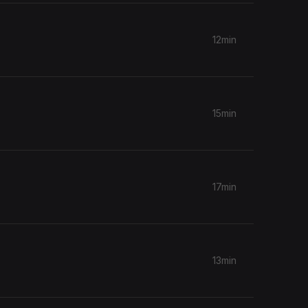
12min
15min
17min
13min