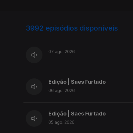
3992
episódios disponíveis
945168
942886
07 ago. 2026
Edição | Saes Furtado
06 ago. 2026
Edição | Saes Furtado
05 ago. 2026