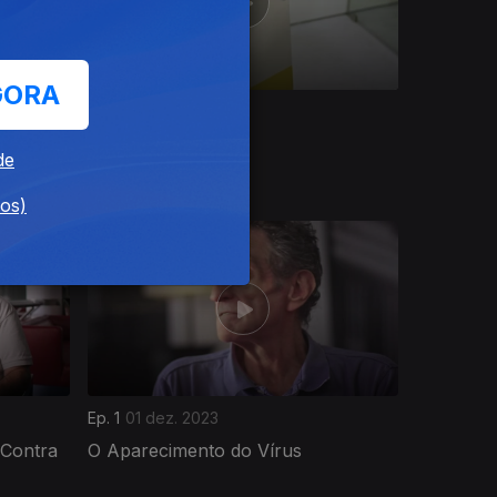
GORA
Ep. 5
29 dez. 2023
de
dos)
Ep. 1
01 dez. 2023
 Contra
O Aparecimento do Vírus