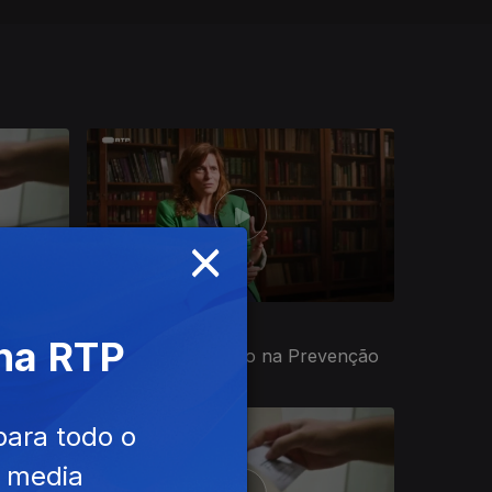
×
Ep. 4
23 out. 2024
 na RTP
PrEP - A Revolução na Prevenção
para todo o
e media