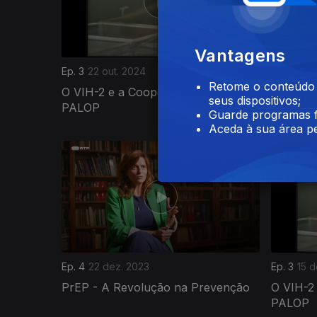
Vantagens
Ep. 3
22 out. 2024
Ep. 2
21 o
Retome o conteúdo a
O VIH-2 e a Cooperação com os
O Peso 
seus dispositivos;
PALOP
o Estigm
Guarde programas f
Aceda à sua área pe
732051
Ep. 4
22 dez. 2023
Ep. 3
15 d
PrEP - A Revolução na Prevenção
O VIH-2
PALOP