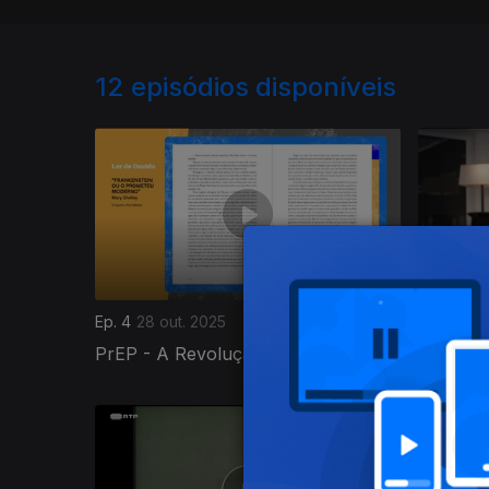
12
episódios disponíveis
Ep. 4
28 out. 2025
Ep. 1
25 o
PrEP - A Revolução na Prevenção
O Apare