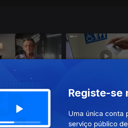
ut. 2025
Ep. 5
24 out. 2024
Registe-se
cimento do Vírus
40 Anos da SIDA
Uma única conta 
serviço público d