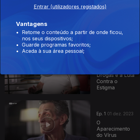
Ep. 3
15 dez. 2023
Entrar (utilizadores registados)
O VIH-2 e a
Cooperação
Vantagens
com os PALOP
Retome o conteúdo a partir de onde ficou,
nos seus dispositivos;
Guarde programas favoritos;
732051
Aceda à sua área pessoal;
Ep. 2
08 dez. 2023
O Peso das
Drogas e a Luta
Contra o
Estigma
Ep. 1
01 dez. 2023
O
Aparecimento
do Vírus