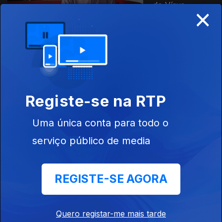
do Vírus
×
Ep. 5
29 dez. 2023
Registe-se na RTP
Uma única conta para todo o
Ep. 4
serviço público de media
22 dez. 2023
PrEP - A
Revolução na
REGISTE-SE AGORA
Prevenção
Quero registar-me mais tarde