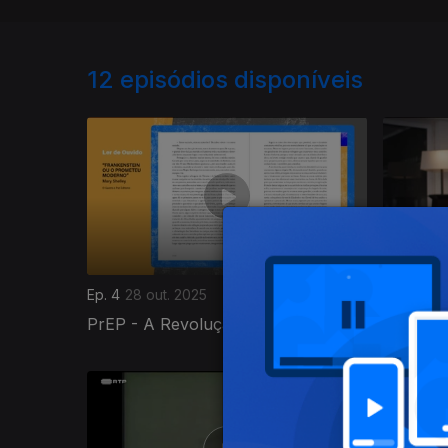
12
episódios disponíveis
Ep. 4
28 out. 2025
Ep. 1
25 o
PrEP - A Revolução na Prevenção
O Apare