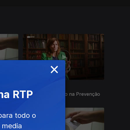
×
Ep. 4
23 out. 2024
 na RTP
PrEP - A Revolução na Prevenção
para todo o
e media