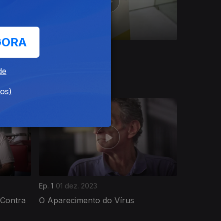
GORA
Ep. 5
29 dez. 2023
de
dos)
Ep. 1
01 dez. 2023
 Contra
O Aparecimento do Vírus