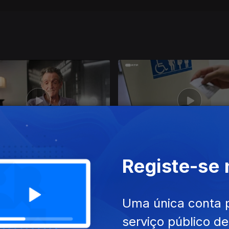
ut. 2025
Ep. 5
24 out. 2024
Registe-se
cimento do Vírus
40 Anos da SIDA
Uma única conta 
serviço público d