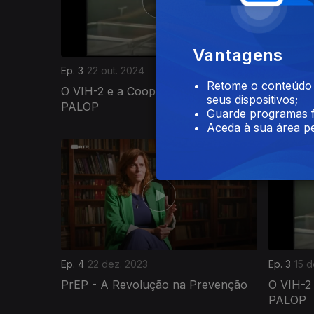
Vantagens
Ep. 3
22 out. 2024
Ep. 2
21 o
Retome o conteúdo a
O VIH-2 e a Cooperação com os
O Peso 
seus dispositivos;
PALOP
o Estigm
Guarde programas f
Aceda à sua área pe
732051
Ep. 4
22 dez. 2023
Ep. 3
15 d
PrEP - A Revolução na Prevenção
O VIH-2
PALOP