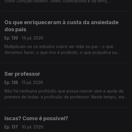
como Gonçalo Ribeiro Telles: cosmopolita e da terra,
monárquico e republicano, privilegiado e do povo, um
verdadeiro senhor.
Os que enriqueceram à custa da ansiedade
dos pais
Ep. 139
14 jul. 2026
Multiplicam-se os estudos sobre ser mãe ou pai – o que
devemos fazer, o que nos é proibido, o que prejudica ou
beneficia os nossos filhos. Uma indústria da perfeição ou um
ridículo absoluto?
Ser professor
Ep. 138
13 jul. 2026
Não há nenhuma profissão que possa nascer sem a ajuda da
primeira de todas: a profissão de professor. Neste tempo, mais
do que nunca, ser professor pode ser a chave para um mundo
decente.
Iscas? Como é possível?
Ep. 137
10 jul. 2026