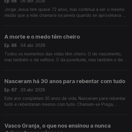
Ep. 68
06 abr. 2026
Jorge Jesus tem quase 72 anos, mas continua a ser o mesmo
miúdo que a mãe chamava na janela quando se aproximava a
hora do almoço. A mãe Elisa, a mulher da sua vida
A morte e o medo têm cheiro
Ep. 88
04 abr. 2026
Todos os momentos das vidas têm cheiro. O do nascimento,
mas também o da velhice. O da juventude, mas também o de
meia-idade. Há um cheiro para tudo, até para a proximidade
da morte.
Nasceram há 30 anos para rebentar com tudo
Ep. 67
03 abr. 2026
Este ano completam 30 anos de vida. Nasceram para rebentar
tudo e rebentaram mesmo com tudo. Chamam-se Praga,
Teatro Praga e hoje o Postal do Dia é para eles.
Vasco Granja, o que nos ensinou a nunca