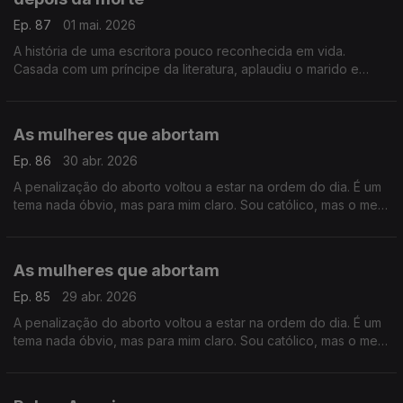
Ep. 87
01 mai. 2026
A história de uma escritora pouco reconhecida em vida.
Casada com um príncipe da literatura, aplaudiu o marido e
ficou na sua sombra, mas a morte ofereceu-lhe uma segunda
vida
As mulheres que abortam
Ep. 86
30 abr. 2026
A penalização do aborto voltou a estar na ordem do dia. É um
tema nada óbvio, mas para mim claro. Sou católico, mas o meu
pensamento foi moldado pelas minhas amigas que abortaram
As mulheres que abortam
Ep. 85
29 abr. 2026
A penalização do aborto voltou a estar na ordem do dia. É um
tema nada óbvio, mas para mim claro. Sou católico, mas o meu
pensamento foi moldado pelas minhas amigas que abortaram.