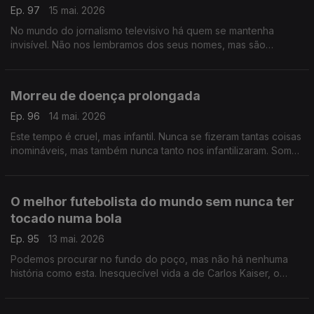
Ep. 97
15 mai. 2026
No mundo do jornalismo televisivo há quem se mantenha
invisível. Não nos lembramos dos seus nomes, mas são
essenciais, guardam a essência da profissão e a sua coragem
é lendária
Morreu de doença prolongada
Ep. 96
14 mai. 2026
Este tempo é cruel, mas infantil. Nunca se fizeram tantas coisas
inomináveis, mas também nunca tanto nos infantilizaram. Somos
crianças num recreio de escola primária, talvez seja altura de
crescer
O melhor futebolista do mundo sem nunca ter
tocado numa bola
Ep. 95
13 mai. 2026
Podemos procurar no fundo do poço, mas não há nenhuma
história como esta. Inesquecível vida a de Carlos Kaiser, o
melhor futebolista do mundo sem nunca ter tocado numa bola.