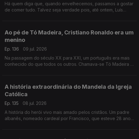
Há quem diga que, quando envelhecemos, passamos a gostar
de comer tudo. Talvez seja verdade pois, até ontem, Luís
Osório detestava iscas. Adorou comê-las, mas ficou confuso e
perturbado.
Ao pé de Tó Madeira, Cristiano Ronaldo era um
menino
Ep. 136
09 jul. 2026
Na passagem do século XX para XXI, um português era mais
conhecido do que todos os outros. Chamava-se Tó Madeira e
o seu nome ainda é uma lenda nos cinco continentes.
A história extraordinária do Mandela da Igreja
Católica
Ep. 135
08 jul. 2026
A história do herói vivo mais amado pelos cristãos. Um padre
albanês, nomeado cardeal por Francisco, que esteve 28 anos
preso e foi barbaramente torturado pelo regime albanês.