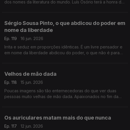
dos nomes da literatura do mundo. Luís Osório terá a honra de
encerrar o Festival e aqui anuncia que convocará mortos e
vivos
Sérgio Sousa Pinto, o que abdicou do poder em
nome da liberdade
Ep. 119
16 jun. 2026
Irrita e seduz em proporções idênticas. É um livre pensador e
em nome da liberdade abdicou do poder, o que não é para
todos. Neste Postal do Dia o retrato de Sérgio Sousa Pinto
Velhos de mão dada
Ep. 118
15 jun. 2026
Poucas imagens são tão enternecedoras do que ver duas
pessoas muito velhas de mão dada. Apaixonados no fim da
vida. Apaixonados como se estivessem no princípio ou fossem
eternos
Os auriculares matam mais do que nunca
Ep. 117
12 jun. 2026