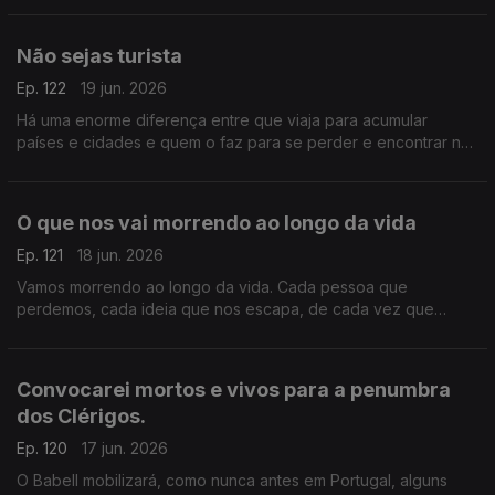
maneira
Não sejas turista
Ep. 122
19 jun. 2026
Há uma enorme diferença entre que viaja para acumular
países e cidades e quem o faz para se perder e encontrar nos
lugares que visita. Os primeiros são turistas, os segundos
viajantes
O que nos vai morrendo ao longo da vida
Ep. 121
18 jun. 2026
Vamos morrendo ao longo da vida. Cada pessoa que
perdemos, cada ideia que nos escapa, de cada vez que
acordamos de um sonho, morremos um bocadinho ou muito
Convocarei mortos e vivos para a penumbra
dos Clérigos.
Ep. 120
17 jun. 2026
O Babell mobilizará, como nunca antes em Portugal, alguns