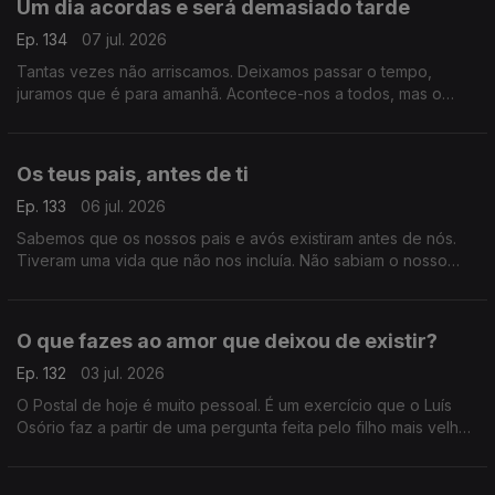
Um dia acordas e será demasiado tarde
Ep. 134
07 jul. 2026
Tantas vezes não arriscamos. Deixamos passar o tempo,
juramos que é para amanhã. Acontece-nos a todos, mas o
Postal de hoje é um grito de alerta, um aviso para a vida que
nunca desacelera.
Os teus pais, antes de ti
Ep. 133
06 jul. 2026
Sabemos que os nossos pais e avós existiram antes de nós.
Tiveram uma vida que não nos incluía. Não sabiam o nosso
nome, não nos imaginavam sequer. Sabemos, mas não é linear.
O que fazes ao amor que deixou de existir?
Ep. 132
03 jul. 2026
O Postal de hoje é muito pessoal. É um exercício que o Luís
Osório faz a partir de uma pergunta feita pelo filho mais velho.
Contudo, é mais um Postal, principalmente acerca de nós que
o ouvimos e não acerca dele.