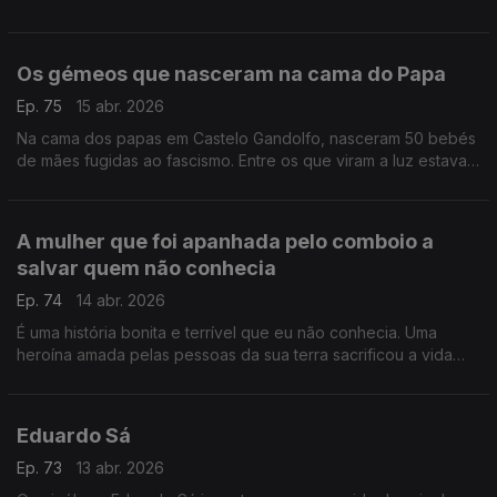
a dizer que seria diferente se fosse rico, estou a constatar um
facto
Os gémeos que nasceram na cama do Papa
Ep. 75
15 abr. 2026
Na cama dos papas em Castelo Gandolfo, nasceram 50 bebés
de mães fugidas ao fascismo. Entre os que viram a luz estavam
Eugénio Pio e Pio Eugénio, gémeos que ficaram para a história
A mulher que foi apanhada pelo comboio a
salvar quem não conhecia
Ep. 74
14 abr. 2026
É uma história bonita e terrível que eu não conhecia. Uma
heroína amada pelas pessoas da sua terra sacrificou a vida
para salvar uma outra mulher de ser esmagada por um
comboio
Eduardo Sá
Ep. 73
13 abr. 2026