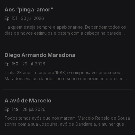
Aos “pinga-amor”
Ep. 151
30 jul. 2026
Há quem esteja sempre a apaixonar-se. Dependem todos os
dias de novos estímulos e batem com a cabeça na parede
quando são tocados pela solidão. Este postal é dedicado aos
“pinga-amor”.
Diego Armando Maradona
Ep. 150
29 jul. 2026
Tinha 23 anos, o ano era 1983, e o impensável aconteceu.
Maradona viajou clandestino e sem o conhecimento do seu
clube e acabou em Viseu a jantar um churrasco de cabrito no
Casablanca.
A avó de Marcelo
Ep. 149
28 jul. 2026
Todos temos avós que nos marcam. Marcelo Rebelo de Sousa
sonha com a sua Joaquina, avó de Gandarela, a mulher que o
obrigou a descobrir que a felicidade era possível.