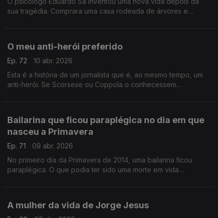
O psicólogo Eduardo Sá inventou uma nova vida depois da
sua tragédia. Comprara uma casa rodeada de árvores e
silêncio, mas uma queda condenou-o a uma cadeira de rodas
O meu anti-herói preferido
Ep. 72
10 abr. 2026
Esta é a história de um jornalista que é, ao mesmo tempo, um
anti-herói. Se Scorsese ou Coppola o conhecessem
realizariam um filme sobre a sua vida. Chama-se José Plácido
Júnior
Bailarina que ficou paraplégica no dia em que
nasceu a Primavera
Ep. 71
09 abr. 2026
No primeiro dia da Primavera de 2014, uma bailarina ficou
paraplégica. O que podia ter sido uma morte em vida
transformou-se num ato revolucionário e artístico.
A mulher da vida de Jorge Jesus