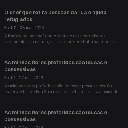
sua parte.
O chef que retira pessoas da rua e ajuda
refugiados
Ep. 92
08 mai. 2026
A história de um chef que poderia estar nos melhores
restaurantes do mundo, mas que prefere trabalhar todos os
dias para que o mundo seja um bocadinho melhor. Ele faz a
sua parte.
As minhas flores preferidas são loucas e
possessivas
Ep. 91
07 mai. 2026
As minhas flores preferidas são loucas e possessivas. Os
especialistas de Fen Shui desaconselham-me a sua amizade,
mas eu insisto. Gosto delas exatamente como são.
As minhas flores preferidas são loucas e
possessivas
Ep. 91
07 mai. 2026