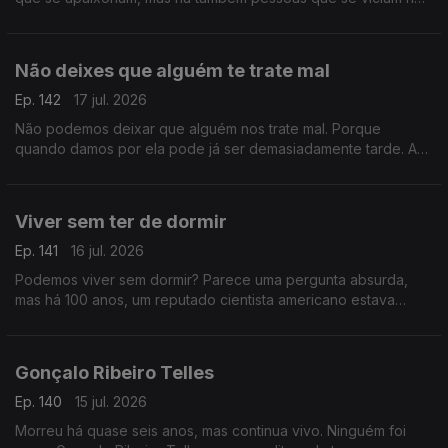
sexo de uma noite. Luís Osório não frequenta, mas soube que
é um guru
Não deixes que alguém te trate mal
Ep. 142
17 jul. 2026
Não podemos deixar que alguém nos trate mal. Porque
quando damos por ela pode já ser demasiadamente tarde. A
vida e a felicidade possível também passa por lutar por esta
premissa.
Viver sem ter de dormir
Ep. 141
16 jul. 2026
Podemos viver sem dormir? Parece uma pergunta absurda,
mas há 100 anos, um reputado cientista americano estava
convencido de que sim. E o mundo parou para seguir a sua
experiência.
Gonçalo Ribeiro Telles
Ep. 140
15 jul. 2026
Morreu há quase seis anos, mas continua vivo. Ninguém foi