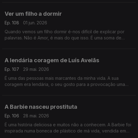
livre
Ver um filho a dormir
Ep. 108
01 jun. 2026
Quando vemos um filho dormir é-nos difícil de explicar por
palavras. Não é Amor, é mais do que isso. É uma soma de
coisas, algumas contraditórias, algumas que nos amedrontam
A lendária coragem de Luís Avelãs
Ep. 107
29 mai. 2026
É uma das pessoas mais marcantes da minha vida. A sua
coragem era lendária, o seu gosto para a provocação uma
delícia e a sua carreira no jornalismo fala por si. Ninguém é
como Luís Avelãs
A Barbie nasceu prostituta
Ep. 106
28 mai. 2026
É uma história deliciosa e muitos não a conhecem. A Barbie foi
inspirada numa boneca de plástico de má vida, vendida em
lojas pornográficas em Berlim e Munique e que se chamava