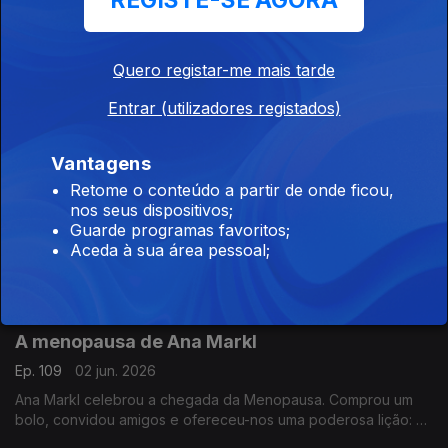
REGISTE-SE AGORA
em Portugal
A primeira e última palavra que te sai da boca
Ep. 111
04 jun. 2026
Quero registar-me mais tarde
A primeira palavra que dizemos é tão importante como a última.
Entrar (utilizadores registados)
Ou como a que não nos saiu da boca na altura certa ou a
palavra de que nos arrependemos de ter dito. É um tema
fascinante
Vantagens
João Lagos e a pulhice
Retome o conteúdo a partir de onde ficou,
nos seus dispositivos;
Ep. 110
03 jun. 2026
Guarde programas favoritos;
João Lagos é um dos maiores empreendedores da história do
Aceda à sua área pessoal;
desporto português. Um sonhador pragmático a quem a vida
tratou muito bem e muito mal. E que sofreu a maior pulhice que
há memória
A menopausa de Ana Markl
Ep. 109
02 jun. 2026
Ana Markl celebrou a chegada da Menopausa. Comprou um
bolo, convidou amigos e ofereceu-nos uma poderosa lição: a
de que é fundamental fazer da vida uma oportunidade de ser