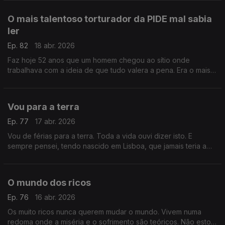
O mais talentoso torturador da PIDE mal sabia
ler
Ep. 82
18 abr. 2026
Faz hoje 52 anos que um homem chegou ao sítio onde
trabalhava com a ideia de que tudo valera a pena. Era o mais
respeitado torturador da PIDE embora mal soubesse ler
Vou para a terra
Ep. 77
17 abr. 2026
Vou de férias para a terra. Toda a vida ouvi dizer isto. E
sempre pensei, tendo nascido em Lisboa, que jamais teria a
possibilidade de dizer o mesmo do que talvez não saibam a
sorte que têm .
O mundo dos ricos
Ep. 76
16 abr. 2026
Os muito ricos nunca querem mudar o mundo. Vivem numa
redoma onde a miséria e o sofrimento são teóricos. Não estou