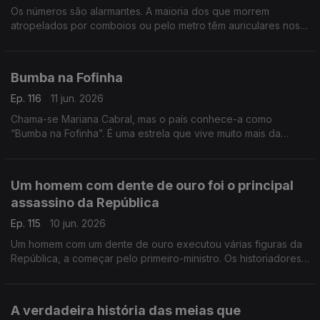
Os números são alarmantes. A maioria dos que morrem
atropelados por comboios ou pelo metro têm auriculares nos
ouvidos. Mas a morte não é o único perigo
Bumba na Fofinha
Ep. 116
11 jun. 2026
Chama-se Mariana Cabral, mas o país conhece-a como
“Bumba na Fofinha”. É uma estrela que vive muito mais da
sombra do que das luzes, mas da sua imperfeição fez nascer
um mundo novo
Um homem com dente de ouro foi o principal
assassino da República
Ep. 115
10 jun. 2026
Um homem com um dente de ouro executou várias figuras da
República, a começar pelo primeiro-ministro. Os historiadores
chamaram a “Noite Sangrenta” a essa madrugada de 1921
A verdadeira história das meias que