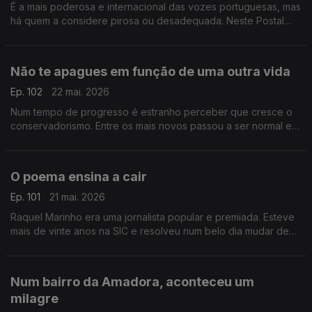
É a mais poderosa e internacional das vozes portuguesas, mas
há quem a considere pirosa ou desadequada. Neste Postal
procuramos as razões para tal destempero quando se fala de
Dulce Pontes
Não te apagues em função de uma outra vida
Ep. 102
22 mai. 2026
Num tempo de progresso é estranho perceber que cresce o
conservadorismo. Entre os mais novos passou a ser normal e
até desejável controlar namorados e namoradas. Não é normal
O poema ensina a cair
Ep. 101
21 mai. 2026
Raquel Marinho era uma jornalista popular e premiada. Esteve
mais de vinte anos na SIC e resolveu num belo dia mudar de
vida. E teve uma ideia completamente maluca: dedicar-se a
divulgar poesia
Num bairro da Amadora, aconteceu um
milagre