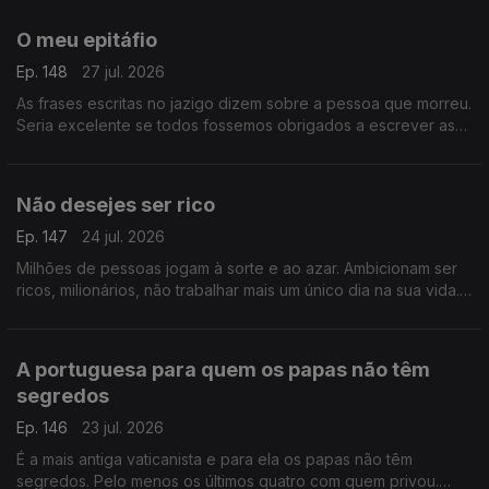
O meu epitáfio
Ep. 148
27 jul. 2026
As frases escritas no jazigo dizem sobre a pessoa que morreu.
Seria excelente se todos fossemos obrigados a escrever as
palavras que desejamos oferecer aos que ficam.
Não desejes ser rico
Ep. 147
24 jul. 2026
Milhões de pessoas jogam à sorte e ao azar. Ambicionam ser
ricos, milionários, não trabalhar mais um único dia na sua vida.
Mas ser rico não é coisa que se deseje.
A portuguesa para quem os papas não têm
segredos
Ep. 146
23 jul. 2026
É a mais antiga vaticanista e para ela os papas não têm
segredos. Pelo menos os últimos quatro com quem privou.