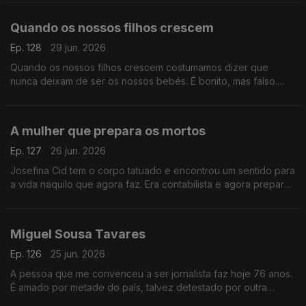
Quando os nossos filhos crescem
Ep. 128
29 jun. 2026
Quando os nossos filhos crescem costumamos dizer que
nunca deixam de ser os nossos bebés. É bonito, mas falso.
Porque eles, quando corre bem, tornam-se uma outra coisa.
A mulher que prepara os mortos
Ep. 127
26 jun. 2026
Josefina Cid tem o corpo tatuado e encontrou um sentido para
a vida naquilo que agora faz. Era contabilista e agora prepara
os mortos para a sua última despedida. É para ela o Postal do
Dia.
Miguel Sousa Tavares
Ep. 126
25 jun. 2026
A pessoa que me convenceu a ser jornalista faz hoje 76 anos.
É amado por metade do país, talvez detestado por outra
metade. Mas é único, radicalmente solitário, livre e indomável.