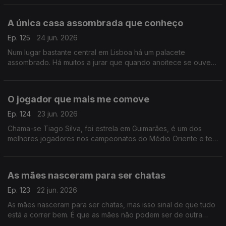
A única casa assombrada que conheço
Ep. 125
24 jun. 2026
Num lugar bastante central em Lisboa há um palacete
assombrado. Há muitos a jurar que quando anoitece se ouvem
gemidos e gritos de mulher.
O jogador que mais me comove
Ep. 124
23 jun. 2026
Chama-se Tiago Silva, foi estrela em Guimarães, é um dos
melhores jogadores nos campeonatos do Médio Oriente e tem
a história de vida mais comovente entre todas as que conheço
As mães nasceram para ser chatas
Ep. 123
22 jun. 2026
As mães nasceram para ser chatas, mas isso sinal de que tudo
está a correr bem. É que as mães não podem ser de outra
maneira, o mundo seria ainda pior se elas fossem de outra