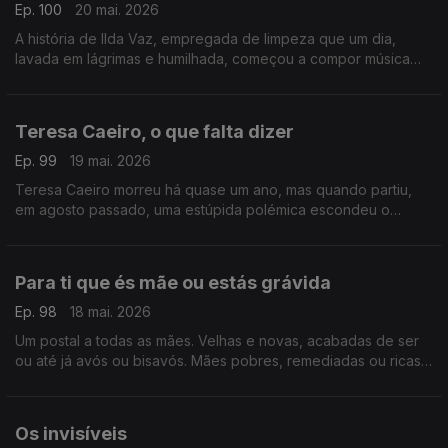
Ep. 100
20 mai. 2026
A história de Ilda Vaz, empregada de limpeza que um dia,
lavada em lágrimas e humilhada, começou a compor música
para fugir à tristeza. Vingou-se de todo o sofrimento, de toda
a perversidade
Teresa Caeiro, o que falta dizer
Ep. 99
19 mai. 2026
Teresa Caeiro morreu há quase um ano, mas quando partiu,
em agosto passado, uma estúpida polémica escondeu o
essencial. Talvez seja tempo de ser feita justiça a uma mulher
única
Para ti que és mãe ou estás grávida
Ep. 98
18 mai. 2026
Um postal a todas as mães. Velhas e novas, acabadas de ser
ou até já avós ou bisavós. Mães pobres, remediadas ou ricas.
Para ti, também. Para ti que foste mãe ou tens um bebé na
barriga
Os invisíveis