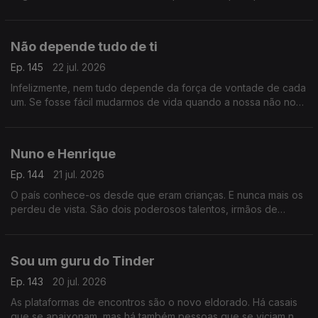
Aura Miguel é a personagem principal do Postal do Dia de
hoje.
Não depende tudo de ti
Ep. 145
22 jul. 2026
Infelizmente, nem tudo depende da força de vontade de cada
um. Se fosse fácil mudarmos de vida quando a nossa não nos
serve, todos o faríamos. Ainda assim vale a pena acreditar.
Nuno e Henrique
Ep. 144
21 jul. 2026
O país conhece-os desde que eram crianças. E nunca mais os
perdeu de vista. São dois poderosos talentos, irmãos de
sangue e a sua história foi feita de tragédia e aplausos.
Sou um guru do Tinder
Ep. 143
20 jul. 2026
As plataformas de encontros são o novo eldorado. Há casais
que se apaixonam, mas há também pessoas que se viciam no