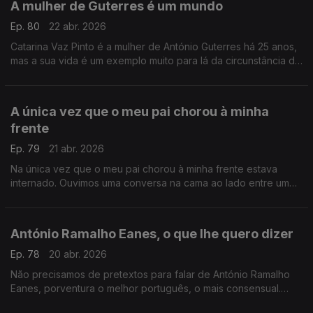
A mulher de Guterres é um mundo
Ep. 80
22 abr. 2026
Catarina Vaz Pinto é a mulher de António Guterres há 25 anos,
mas a sua vida é um exemplo muito para lá da circunstância de
uma relação com um dos homens mais mediáticos do mundo .
A única vez que o meu pai chorou à minha
frente
Ep. 79
21 abr. 2026
Na única vez que o meu pai chorou à minha frente estava
internado. Ouvimos uma conversa na cama ao lado entre um
filho e uma mãe. Recordo-a hoje, para que também possas
chorar.
António Ramalho Eanes, o que lhe quero dizer
Ep. 78
20 abr. 2026
Não precisamos de pretextos para falar de António Ramalho
Eanes, porventura o melhor português, o mais consensual.
Escrevo hoje o postal com tudo o que lhe quero dizer.