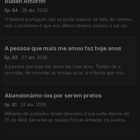
Ruben Amorim
Ep. 84
28 abr. 2026
O futebol português não se pode queixar da falta de clientes,
mas o problema é que nos últimos tempos passou a ser um
produto caro. E por causa disso apareceu a pirataria que tem
vindo a retirar tanto dinheiro ao futebol
A pessoa que mais me amou faz hoje anos
Ep. 83
27 abr. 2026
A pessoa que mais me amou faz hoje anos. Tempo de a
recordar, de recordar as nossas avós, a infância que nos
escapou, a memória do que em nós nunca deixará de ser vida
.
Abandonámo-los por serem pretos
Ep. 81
23 abr. 2026
Milhares de soldados foram deixados à sua sorte depois do
25 de Abril. Serviram as nossas Forças Armadas na Guerra
Colonial, mas eram pretos e não tiveram lugar no avião de
regresso.