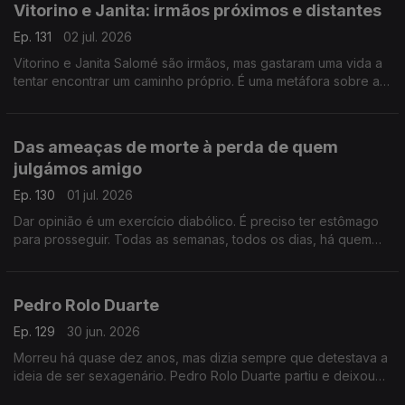
Vitorino e Janita: irmãos próximos e distantes
Ep. 131
02 jul. 2026
Vitorino e Janita Salomé são irmãos, mas gastaram uma vida a
tentar encontrar um caminho próprio. É uma metáfora sobre a
vida, por vezes temos de “matar” quem amamos para sermos
realmente livres.
Das ameaças de morte à perda de quem
julgámos amigo
Ep. 130
01 jul. 2026
Dar opinião é um exercício diabólico. É preciso ter estômago
para prosseguir. Todas as semanas, todos os dias, há quem
não goste. E há quem ameace, insulte e pressione. Espantoso
que haja tantos idiotas.
Pedro Rolo Duarte
Ep. 129
30 jun. 2026
Morreu há quase dez anos, mas dizia sempre que detestava a
ideia de ser sexagenário. Pedro Rolo Duarte partiu e deixou
um vazio por preencher… no país, jornalismo e na vida.