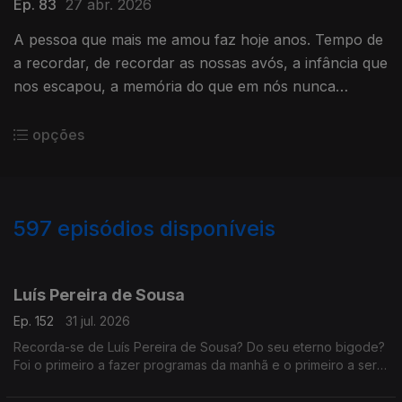
Ep. 83
27 abr. 2026
A pessoa que mais me amou faz hoje anos. Tempo de
a recordar, de recordar as nossas avós, a infância que
nos escapou, a memória do que em nós nunca
deixará de ser vida .
opções
597
episódios disponíveis
942692
938383
935488
931472
927698
923874
919705
916474
912651
Luís Pereira de Sousa
Ep. 152
31 jul. 2026
Recorda-se de Luís Pereira de Sousa? Do seu eterno bigode?
Foi o primeiro a fazer programas da manhã e o primeiro a ser
condenado, depois do 25 de Abril, por abuso da liberdade de
imprensa.