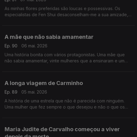
As minhas flores preferidas são loucas e possessivas. Os
especialistas de Fen Shui desaconselham-me a sua amizade,
mas eu insisto. Gosto delas exatamente como são.
A mãe que não sabia amamentar
Ep. 90
06 mai. 2026
Uma história bonita com vários protagonistas. Uma mãe que
não sabia amamentar, vinte mulheres que a ensinaram e um
filho que nasceu de uma relação com o mítico chefe de um
bando.
A longa viagem de Carminho
Ep. 89
05 mai. 2026
A história de uma estrela que não é parecida com ninguém.
Uma mulher que fez sempre o que desejou e não o que os
outros desejavam que fizesse. Carminho é a figura do Postal
do Dia
Maria Judite de Carvalho começou a viver
depois da morte