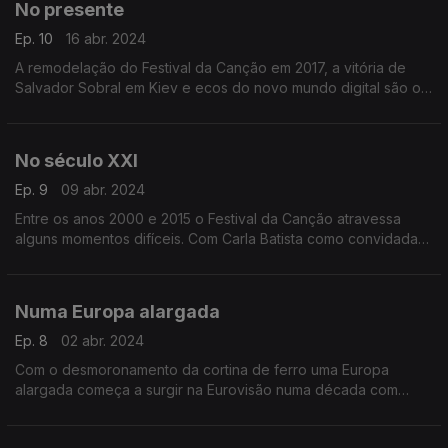
No presente
Ep. 10
16 abr. 2024
A remodelação do Festival da Canção em 2017, a vitória de
Salvador Sobral em Kiev e ecos do novo mundo digital são o
ponto de partida para o derradeiro episódio que conta com
Francisco Merino como convidado.
No século XXI
Ep. 9
09 abr. 2024
Entre os anos 2000 e 2015 o Festival da Canção atravessa
alguns momentos difíceis. Com Carla Batista como convidada
vemos como se relacionam esses episódios com as grandes
movimentações que caracterizam estes anos.
Numa Europa alargada
Ep. 8
02 abr. 2024
Com o desmoronamento da cortina de ferro uma Europa
alargada começa a surgir na Eurovisão numa década com
bons resultados para Portugal. Gonçalo Madail é o convidado
deste episódio.