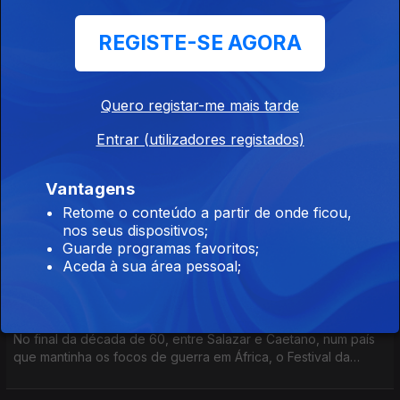
Tempo de revolução
REGISTE-SE AGORA
Ep. 4
05 mar. 2024
Em 1973 a "Tourada" finta a censura, em 74 "E Depois do
Adeus" serve de senha para a revolução e em 1975 vive-se
Quero registar-me mais tarde
um festival que traduz os ecos do país de então. Neste
episódio a convidada é Rita Luís.
Entrar (utilizadores registados)
A idade de ouro
Ep. 3
27 fev. 2024
Vantagens
Entre 1969 e 1972 uma nova geração de autores e vozes dá
Retome o conteúdo a partir de onde ficou,
novos rumos ao Festival da Canção e,em pleno marcelismo,
nos seus dispositivos;
semeiam-se sinais de mudança. O musicólogo Rui Vieira Nery
Guarde programas favoritos;
é o convidado neste episódio.
Aceda à sua área pessoal;
Em busca de modernidade
Ep. 2
20 fev. 2024
No final da década de 60, entre Salazar e Caetano, num país
que mantinha os focos de guerra em África, o Festival da
Canção sugeria sinais de modernidade através da música. Luís
Trindade é o convidado deste episódio.