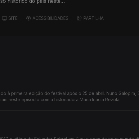
o histórico do país neste
SITE
ACESSIBILIDADES
PARTILHA
o à primeira edição do festival após o 25 de abril. Nuno Galopim, 
sam neste episódio com a historiadora Maria Inácia Rezola.
17, a vitória de Salvador Sobral em Kiev e ecos do novo mundo dig