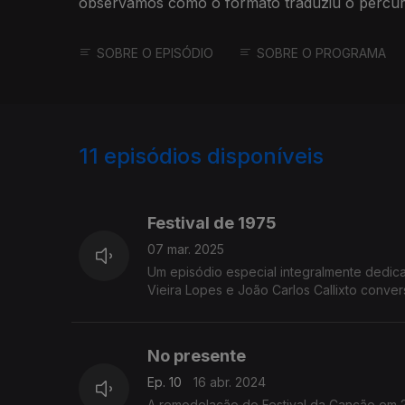
observamos como o formato traduziu o percurs
tempo.
SOBRE O EPISÓDIO
SOBRE O PROGRAMA
11
episódios disponíveis
749288
Festival de 1975
07 mar. 2025
Um episódio especial integralmente dedicad
Vieira Lopes e João Carlos Callixto conver
No presente
Ep. 10
16 abr. 2024
A remodelação do Festival da Canção em 20