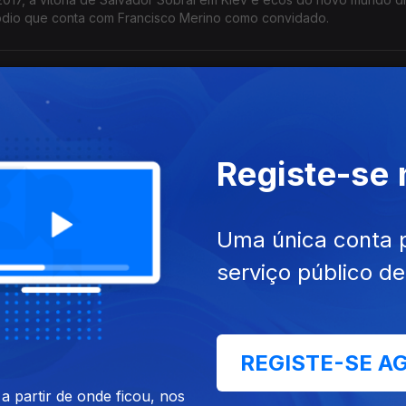
sódio que conta com Francisco Merino como convidado.
anção atravessa alguns momentos difíceis. Com Carla Batista como 
s com as grandes movimentações que caracterizam estes anos.
Registe-se
Uma única conta 
o uma Europa alargada começa a surgir na Eurovisão numa década
serviço público d
dail é o convidado deste episódio.
REGISTE-SE A
 partir de onde ficou, nos
lo de tempo que assite à adesão de Portugal à Comunidade Europe