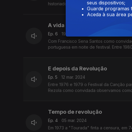
seus dispositivos;
historiadora Fernanda Rolo verificamos c
Guarde programas f
Aceda à sua área pe
A vida a cores
Ep. 6
19 mar. 2024
Com Francisco Sena Santos como convidad
portuguesa em noite de festival. Entre 1
E depois da Revolução
Ep. 5
12 mar. 2024
Entre 1976 e 1979 o Festival da Canção pa
Rezola como convidada observamos como o 
Tempo de revolução
Ep. 4
05 mar. 2024
Em 1973 a "Tourada" finta a censura, em 