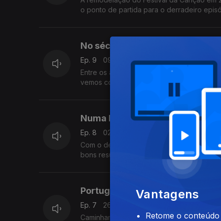
o ponto de partida para o derradeiro epi
No século XXI
Ep. 9
09 abr. 2024
Entre os anos 2000 e 2015 o Festival da C
vemos como se relacionam esses episódio
Numa Europa alargada
Ep. 8
02 abr. 2024
Com o desmoronamento da cortina de ferr
bons resultados para Portugal. Gonçalo Ma
Portugal na Europa
Vantagens
Ep. 7
26 mar. 2024
Retome o conteúdo a
Caminhamos entre 1983 e 1989, um interva