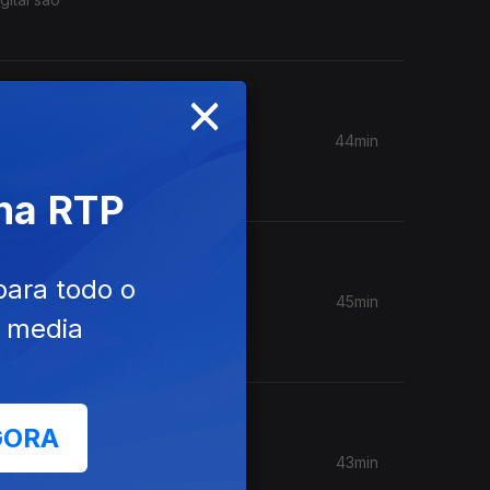
×
44min
convidada
 na RTP
para todo o
45min
 com
e media
GORA
43min
ia. Com a