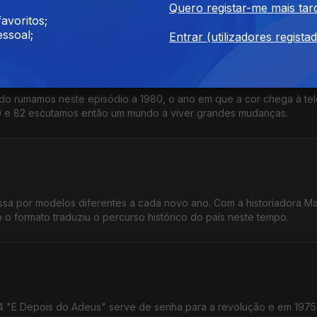
Quero registar-me mais tar
omo os ecos desse tempo passam também pelo Festival da Canção.
avoritos;
ssoal;
Entrar (utilizadores regista
o rumamos neste episódio a 1980, o ano em que a cor chega à tel
980 e 82 escutamos então um mundo a viver grandes mudanças.
ssa por modelos diferentes a cada novo ano. Com a historiadora Mar
formato traduziu o percurso histórico do país neste tempo.
74 "E Depois do Adeus" serve de senha para a revolução e em 1975