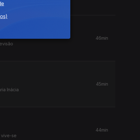
de
dos)
46min
evisão
45min
ia Inácia
44min
 vive-se