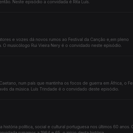
então. Neste episódio a convidada é Rita Luís.
tores e vozes dá novos rumos ao Festival da Canção e,em pleno
 O musicólogo Rui Vieira Nery é o convidado neste episódio.
Caetano, num país que mantinha os focos de guerra em África, o Fes
vés da música. Luís Trindade é o convidado deste episódio.
 história política, social e cultural portuguesa nos últimos 60 anos.
onvidada rumamos a 1964 e 65, o início desta história.