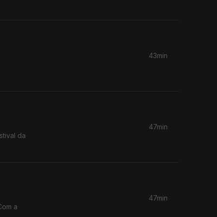
43min
47min
tival da
47min
 Com a