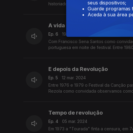
seus dispositivos;
historiadora Fernanda Rolo verificamos c
Guarde programas f
Aceda à sua área pe
A vida a cores
Ep. 6
19 mar. 2024
Com Francisco Sena Santos como convidad
portuguesa em noite de festival. Entre 1
E depois da Revolução
Ep. 5
12 mar. 2024
Entre 1976 e 1979 o Festival da Canção pa
Rezola como convidada observamos como o 
Tempo de revolução
Ep. 4
05 mar. 2024
Em 1973 a "Tourada" finta a censura, em 