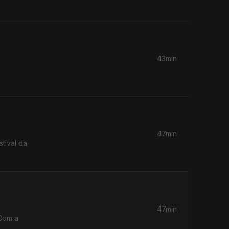
43min
47min
tival da
47min
 Com a