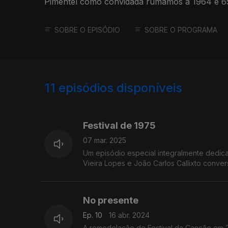
Pimentel como convidada rumamos a 1964 e 65, o
SOBRE O EPISÓDIO
SOBRE O PROGRAMA
11
episódios disponíveis
749288
Festival de 1975
07 mar. 2025
Um episódio especial integralmente dedicad
Vieira Lopes e João Carlos Callixto conver
No presente
Ep. 10
16 abr. 2024
A remodelação do Festival da Canção em 20