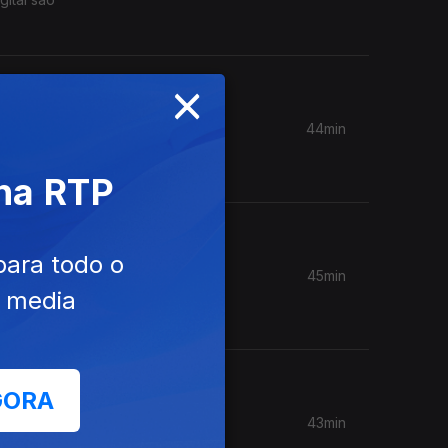
×
44min
convidada
 na RTP
para todo o
45min
 com
e media
GORA
43min
ia. Com a