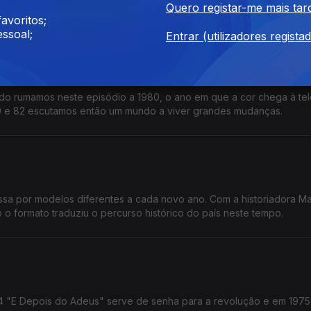
Quero registar-me mais tar
omo os ecos desse tempo passam também pelo Festival da Canção.
avoritos;
ssoal;
Entrar (utilizadores regista
o rumamos neste episódio a 1980, o ano em que a cor chega à tel
980 e 82 escutamos então um mundo a viver grandes mudanças.
ssa por modelos diferentes a cada novo ano. Com a historiadora Mar
formato traduziu o percurso histórico do país neste tempo.
74 "E Depois do Adeus" serve de senha para a revolução e em 1975