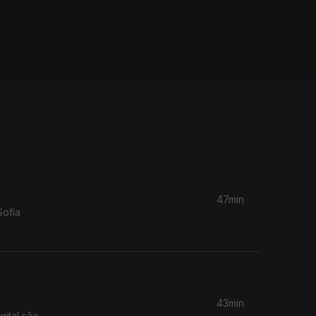
47min
Sofia
43min
ital são