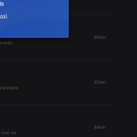
de
dos)
46min
evisão
45min
ia Inácia
44min
 vive-se