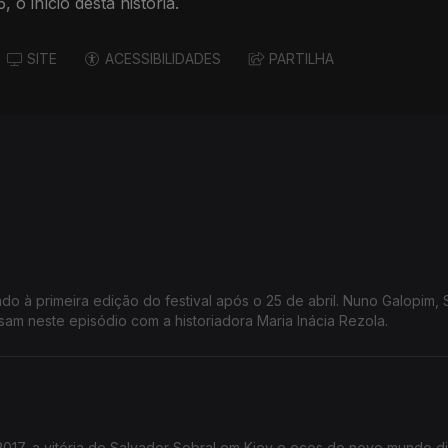
 início desta história.
SITE
ACESSIBILIDADES
PARTILHA
o à primeira edição do festival após o 25 de abril. Nuno Galopim, 
sam neste episódio com a historiadora Maria Inácia Rezola.
17, a vitória de Salvador Sobral em Kiev e ecos do novo mundo dig