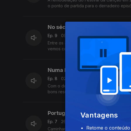
o ponto de partida para o derradeiro epi
No século XXI
Ep. 9
09 abr. 2024
Entre os anos 2000 e 2015 o Festival da C
vemos como se relacionam esses episódio
Numa Europa alargada
Ep. 8
02 abr. 2024
Com o desmoronamento da cortina de ferr
bons resultados para Portugal. Gonçalo Ma
Portugal na Europa
Vantagens
Ep. 7
26 mar. 2024
Retome o conteúdo a
Caminhamos entre 1983 e 1989, um interva