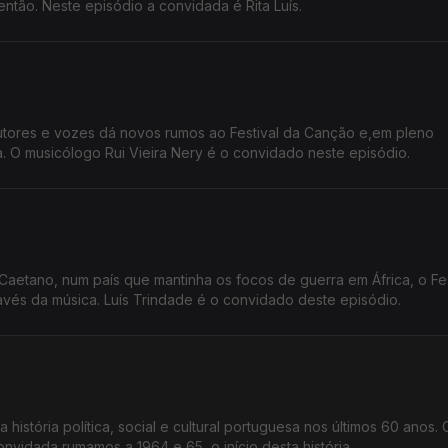
então. Neste episódio a convidada é Rita Luís.
tores e vozes dá novos rumos ao Festival da Canção e,em pleno
 O musicólogo Rui Vieira Nery é o convidado neste episódio.
Caetano, num país que mantinha os focos de guerra em África, o Fes
vés da música. Luís Trindade é o convidado deste episódio.
 história política, social e cultural portuguesa nos últimos 60 anos.
onvidada rumamos a 1964 e 65, o início desta história.