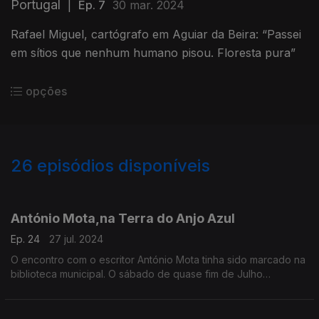
Portugal
|
Ep. 7
30 mar. 2024
Rafael Miguel, cartógrafo em Aguiar da Beira: “Passei
em sítios que nenhum humano pisou. Floresta pura”
opções
26
episódios disponíveis
769512
751698
748409
António Mota,na Terra do Anjo Azul
Ep. 24
27 jul. 2024
O encontro com o escritor António Mota tinha sido marcado na
biblioteca municipal. O sábado de quase fim de Julho
começara chuvoso quando nos instalámos na esplanada do
café da biblioteca... Tão Longe, tão perto.