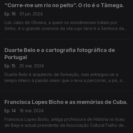
“Corre-me um rio no peito”. O rio é o Tâmega.
Ep. 16
01 jun. 2024
Luís Jales de Oliveira, a quem os mondinenses tratam por
Ginho, é o grande cicerone da vila cujo farol é a Senhora da
Graça, no alto do Monte Farinha.
Duarte Belo e a cartografia fotográfica de
Portugal
Ep. 15
25 mai. 2024
Duarte Belo é arquitecto de formação, mas entregou-se a
tempo inteiro à paixão maior que o leva a percorrer, a pé, o
território português para nele pressentir e registar a
respiração mais íntima.
Francisca Lopes Bicho e as memórias de Cuba.
Ep. 14
18 mai. 2024
Francisca Lopes Bicho, antiga professora de História no liceu
de Beja e actual presidente da Associação Cultural Fialho de
Almeida, autora do livro “Gente da Nossa Terra -Memórias de