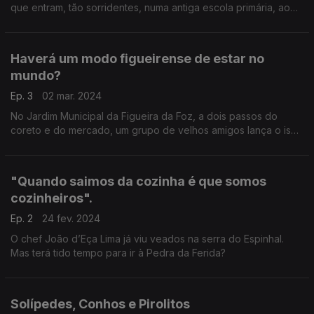
que entram, tão sorridentes, numa antiga escola primária, ao
lado da Igreja das Freiras, na rua Conde Ferreira, em Penafiel?
Haverá um modo figueirense de estar no
mundo?
Ep. 3
02 mar. 2024
No Jardim Municipal da Figueira da Foz, a dois passos do
coreto e do mercado, um grupo de velhos amigos lança o isco
às memórias comuns depois de um almoço na costa de Lavos.
"Quando saimos da cozinha é que somos
cozinheiros".
Ep. 2
24 fev. 2024
O chef João d’Eça Lima já viu veados na serra do Espinhal.
Mas terá tido tempo para ir à Pedra da Ferida?
Solípedes, Conhos e Pirolitos