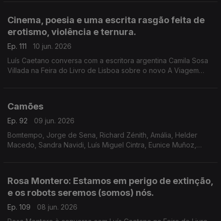
Lisboa. Ainda a poesia de Jorge Luis Borges, 40 anos depois.
Cinema, poesia e uma escrita rasgão feita de
erotismo, violência e ternura.
Ep. 111
10 jun. 2026
Luís Caetano conversa com a escritora argentina Camila Sosa
Villada na Feira do Livro de Lisboa sobre o novo A Viagem
Inútil. E com a editora da Quetzal, Lúcia Pinho e Melo. O cinema
com Inês N. Lourenço, a poesia de Jorge Luis Borges e o
Lilliput, de Sandy Gageiro.
Camões
Ep. 92
09 jun. 2026
Bomtempo, Jorge de Sena, Richard Zénith, Amália, Helder
Macedo, Sandra Navidi, Luís Miguel Cintra, Eunice Muñoz,
Zeca Afonso, Manuel Alegre, Ary dos Santos, José Mário
Branco, num programa de Luís Caetano.
Rosa Montero: Estamos em perigo de extinção,
e os robots seremos (somos) nós.
Ep. 109
08 jun. 2026