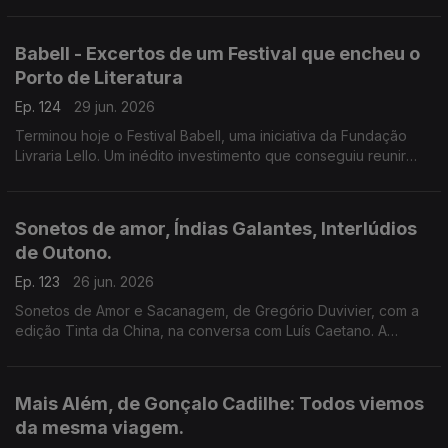
Setúbal. Tem a edição Companhia das Letras. Também a
poesia de Siri Hustvedt para Paul Auster.
Babell - Excertos de um Festival que encheu o
Porto de Literatura
Ep. 124
29 jun. 2026
Terminou hoje o Festival Babell, uma iniciativa da Fundação
Livraria Lello. Um inédito investimento que conseguiu reunir
escritores de renome e público. Ouvimos excertos de
conversas com Dulce Maria Cardoso, Javier Cercas,
Conceição Evaristo, Milton Hatoum e Héctor Abad Faciolince.
Sonetos de amor, Índias Galantes, Interlúdios
de Outono.
Ep. 123
26 jun. 2026
Sonetos de Amor e Sacanagem, de Gregório Duvivier, com a
edição Tinta da China, na conversa com Luís Caetano. A
Semibreve de Andrea Lupi com literatura e paisagens da
Colômbia. Poesia de Helder Macedo.
Mais Além, de Gonçalo Cadilhe: Todos viemos
da mesma viagem.