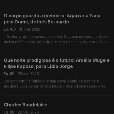
Cabezón Cámara, na conversa com Diogo Madre Deus. Poesia
de David Mourão-Ferreira
O corpo guarda a memória: Agarrar a Faca
pelo Gume, de Inês Bernardo
Ep. 100
26 mai. 2026
Inês Bernardo à conversa com Luís Caetano no Livros a Oeste,
da Lourinhã, a propósito do primeiro romance, Agarrar a Faca
pelo Gume, editado pela Tinta da China. Também Miles Davis,
no dia do centenário e Sonny Rollins.
Que noite prodigiosa é o futuro: Amélia Muge e
Filipe Raposo, para Lídia Jorge
Ep. 99
25 mai. 2026
Um concerto narrativo que tem como ponto de partida a
escritora Lídia Jorge: Amélia Muge – Voz, Filipe Raposo – Voz
e piano, Ricardo Parreira – Guitarra. Esta quarta, no Teatro
Maria Matos, em Lisboa.
Charles Baudelaire
Ep. 98
22 mai. 2026