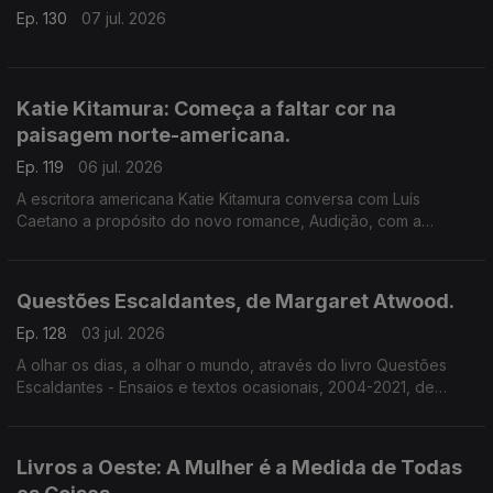
Ep. 130
07 jul. 2026
Katie Kitamura: Começa a faltar cor na
paisagem norte-americana.
Ep. 119
06 jul. 2026
A escritora americana Katie Kitamura conversa com Luís
Caetano a propósito do novo romance, Audição, com a
chancela Alfaguara. Fala-se da vida enquanto palco, mas
também da indiferença perante o Genocídio em Gaza e do
autoritarismo nos EUA.
Questões Escaldantes, de Margaret Atwood.
Ep. 128
03 jul. 2026
A olhar os dias, a olhar o mundo, através do livro Questões
Escaldantes - Ensaios e textos ocasionais, 2004-2021, de
Margaret Atwood, agora publicado pela Bertrand. Um
programa de Luís Caetano
Livros a Oeste: A Mulher é a Medida de Todas