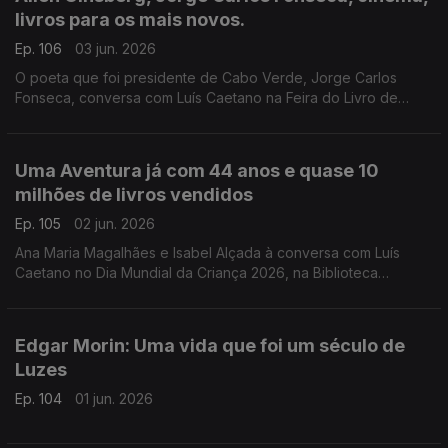
livros para os mais novos.
Ep. 106
03 jun. 2026
O poeta que foi presidente de Cabo Verde, Jorge Carlos
Fonseca, conversa com Luís Caetano na Feira do Livro de
Lisboa sobre A Guerra, o Amor, os Versos. No dia do
centenário de Allen Ginsberg escutamo-lo em Uivo. E há
cinema com Inês Lourenço e o Lilliput, de Sandy Gageiro.
Uma Aventura já com 44 anos e quase 10
milhões de livros vendidos
Ep. 105
02 jun. 2026
Ana Maria Magalhães e Isabel Alçada à conversa com Luís
Caetano no Dia Mundial da Criança 2026, na Biblioteca
Municipal de Palmela: O maior sucesso da literatura infanto-
juvenil do nosso país contado pelas autoras.
Edgar Morin: Uma vida que foi um século de
Luzes
Ep. 104
01 jun. 2026