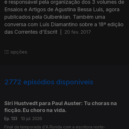
é responsável pela organização dos 3 volumes de
Ensaios e Artigos de Agustina Bessa Luís, agora
publicados pela Gulbenkian. Também uma
conversa com Luís Diamantino sobre a 18ª edição
das Correntes d'Escrit
|
20 fev. 2017
opções
2772
episódios disponíveis
938499
935218
931262
Siri Hustvedt para Paul Auster: Tu choras na
ficção. Eu choro na vida.
Ep. 133
10 jul. 2026
Final da temporada d'A Ronda com a escritora norte-