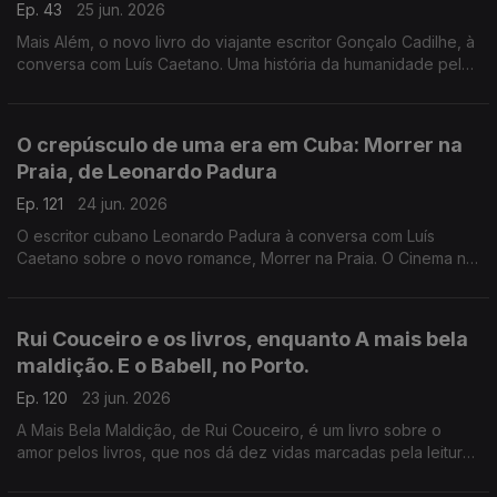
Ep. 43
25 jun. 2026
Mais Além, o novo livro do viajante escritor Gonçalo Cadilhe, à
conversa com Luís Caetano. Uma história da humanidade pela
viagem e os viajantes, um relato íntimo da descoberta dos
lugares e das gentes. A edição Contraponto.
O crepúsculo de uma era em Cuba: Morrer na
Praia, de Leonardo Padura
Ep. 121
24 jun. 2026
O escritor cubano Leonardo Padura à conversa com Luís
Caetano sobre o novo romance, Morrer na Praia. O Cinema n'A
Grande Ilusão, com Inês N. Lourenço, o Lilliput, de Sandy
Gageiro e a poesia de Eugénio de Andrade.
Rui Couceiro e os livros, enquanto A mais bela
maldição. E o Babell, no Porto.
Ep. 120
23 jun. 2026
A Mais Bela Maldição, de Rui Couceiro, é um livro sobre o
amor pelos livros, que nos dá dez vidas marcadas pela leitura
e pela vontade de convidar a ela, levando-nos de Rabat à
Toscana, de Nova Iorque à Alemanha, de Bogotá a São Tomé,