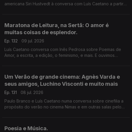
americana Siri Hustvedt à conversa com Luís Caetano a partir
de Fantasmas - Um livro de memórias (Dom Quixote). A morte
do ser amado, a morte de um país, de uma sociedade. A
todos, bons dias de Verão!
Maratona de Leitura, na Sertã: O amor é
muitas coisas de esplendor.
Ep. 132
09 jul. 2026
Luís Caetano conversa com Inês Pedrosa sobre Poemas de
Amor, a escrita, a edição, o feminismo, e mais. E ouvimos
Cartas de amor, num concurso literário que deu origem ao livro
Pecar - os responsáveis e os vencedores. E música que fala
de amor, claro.
Um Verão de grande cinema: Agnès Varda e
seus amigos, Luchino Visconti e muito mais
Ep. 131
08 jul. 2026
Paulo Branco e Luís Caetano numa conversa sobre cinefilia a
propósito do verão no cinema Nimas e em outras salas pelo
país. Grandes retrospectivas de Agnès Varda e os seus
amigos da Nouvelle Vague, Luchino Visconti, e os clássicos
eleitos pelos espectadores.
Poesia e Música.