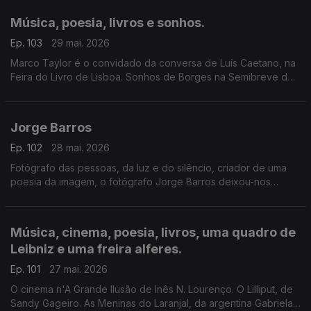
Música, poesia, livros e sonhos.
Ep. 103
29 mai. 2026
Marco Taylor é o convidado da conversa de Luís Caetano, na
Feira do Livro de Lisboa. Sonhos de Borges na Semibreve de
Andrea Lupi, na música ao longo da noite, na poesia de
Jussara Salazar. E no sono de quem adormecer.
Jorge Barros
Ep. 102
28 mai. 2026
Fotógrafo das pessoas, da luz e do silêncio, criador de uma
poesia da imagem, o fotógrafo Jorge Barros deixou-nos
ontem, aos 81 anos. Autor de mais de 30 livros, um trabalho de
fotografia que caminhou ao lado da literatura e da história.
Escutamo-lo em excertos de conversas com Luís Caetano.
Música, cinema, poesia, livros, uma quadro de
Leibniz e uma freira alferes.
Ep. 101
27 mai. 2026
O cinema n'A Grande Ilusão de Inês N. Lourenço. O Lilliput, de
Sandy Gageiro. As Meninas do Laranjal, da argentina Gabriela