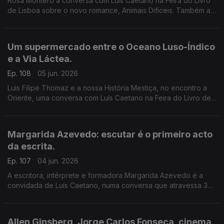
Rosa Montero à conversa com Luís Caetano na Feira do Livro
de Lisboa sobre o novo romance, Animais Difíceis. Também a
música dos livros de Daniel Completo, que convida os mais
novos a ler, ver e ouvir.
Um supermercado entre o Oceano Luso-Índico
e a Via Láctea.
Ep. 108
05 jun. 2026
Luís Filipe Thomaz e a nossa História Mestiça, no encontro a
Oriente, uma conversa com Luís Caetano na Feira do Livro de
Lisboa. Jonh Berger na Semibreve, de Andrea Lupi. No
centenário de Allen Ginsberg: Um supermercado na Califórnia
Margarida Azevedo: escutar é o primeiro acto
da escrita.
Ep. 107
04 jun. 2026
A escritora, intérprete e formadora Margarida Azevedo é a
convidada de Luís Caetano, numa conversa que atravessa 3
livros recentes: Alma Lavra – Mina de S. Domingos, Grito
umbilical, e Quarto branco – Contos psicoterapêuticos.
Allen Ginsberg, Jorge Carlos Fonseca, cinema,