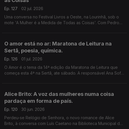
as Coisas
Ep. 127
02 jul. 2026
Uma conversa no Festival Livros a Oeste, na Lourinhã, sob o
mote 'A Mulher é a Medida de Todas as Coisas'. Com Pedro
Vieira, Inês Bernardo e Inês Pedrosa, condução de João
Morales.
O amor está no ar: Maratona de Leitura na
Sertã, poesia, química.
Ep. 126
01 jul. 2026
O Amor é o tema da 14ª edição da Maratona de Leitura que
começa esta 4ª na Sertã, ate sábado. A responsável Ana Sofia
Marçal conversa com Luís Caetano. Também poemas de amor,
escolhidos por Ana Luísa Amaral e a ciência por trás dos
nossos afetos.
Alice Brito: A voz das mulheres numa coisa
pardaça em forma de país.
Ep. 120
30 jun. 2026
Perdeu-se Relógio de Senhora, o novo romance de Alice
Brito, à conversa com Luís Caetano na Biblioteca Municipal de