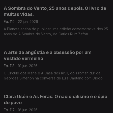
e aos Açores e à Póvoa de Varzim. E na conversa com Luís
A Sombra do Vento, 25 anos depois. O livro de
Caetano, fala-se também do Festival Babell, que começa esta
muitas vidas.
quarta-feita no Porto, o maior investimento de sempre no
nosso país num evento literário, iniciativa da Livraria Lello.
Ep. 119
22 jun. 2026
A Planeta acaba de publicar uma edição comemorativa dos 25
anos de A Sombra do Vento, de Carlos Ruiz Zafón.
Recordamos a conversa com Luís Caetano que serviu de
apresentação pública do final da tetralogia O Cemitério dos
Livros Esquecidos, no Salão Nobre da Biblioteca da Academia
A arte da angústia e a obsessão por um
das Ciências, em Lisboa.
vestido vermelho
Ep. 118
19 jun. 2026
O Círculo dos Mahé e A Casa dos Krull, dois roman dur de
Georges Simenon na conversa de Luís Caetano com Diogo
Madre Deus, editor da Cavalo de Ferro. Andrea Lupi e a arte
da angústia na Semibreve. Poesia de Margarida Azevedo.
Clara Usón e As Feras: O nacionalismo é o ópio
do povo
Ep. 117
18 jun. 2026