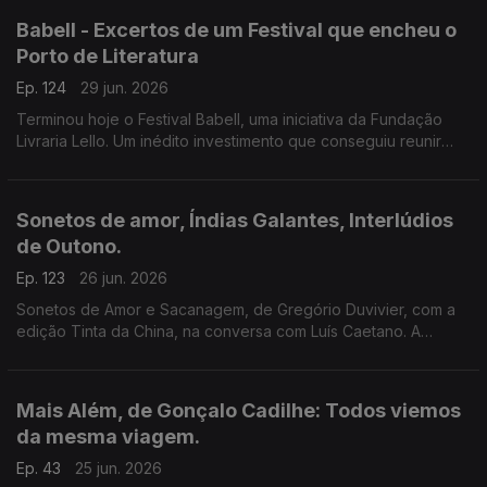
Babell - Excertos de um Festival que encheu o
Porto de Literatura
Ep. 124
29 jun. 2026
Terminou hoje o Festival Babell, uma iniciativa da Fundação
Livraria Lello. Um inédito investimento que conseguiu reunir
escritores de renome e público. Ouvimos excertos de
conversas com Dulce Maria Cardoso, Javier Cercas,
Conceição Evaristo, Milton Hatoum e Héctor Abad Faciolince.
Sonetos de amor, Índias Galantes, Interlúdios
de Outono.
Ep. 123
26 jun. 2026
Sonetos de Amor e Sacanagem, de Gregório Duvivier, com a
edição Tinta da China, na conversa com Luís Caetano. A
Semibreve de Andrea Lupi com literatura e paisagens da
Colômbia. Poesia de Helder Macedo.
Mais Além, de Gonçalo Cadilhe: Todos viemos
da mesma viagem.
Ep. 43
25 jun. 2026