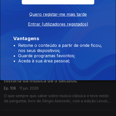
Neste domingo passaram 40 anos anos da morte de Jorge
Luis Borges.
Quero registar-me mais tarde
Entrar (utilizadores registados)
Adam Smith, Padre António Vieira, Jorge Luís
Borges.
Vantagens
Ep. 113
12 jun. 2026
Retome o conteúdo a partir de onde ficou,
nos seus dispositivos;
Teoria dos Sentimentos Morais, de Adam Smith, acaba de ser
Guarde programas favoritos;
publicado pela Gulbenkian, com tradução, introdução e notas
Aceda à sua área pessoal;
de Ivone Moreira, que é a convidada de Luís Caetano na Feira
do Livro de Lisboa. Também Andrea Lupi e os peixes
roncadores de Santo António.
Uma incursão erudita e bem humorada na
história da música de 5 séculos.
Ep. 108
11 jun. 2026
O que sempre quis saber sobre música clássica e teve medo
de perguntar, livro de Sérgio Azevedo, com a edição Levoir,
razão para a conversa de Luís Caetano na Feira do Livro de
Lisboa. Ainda a poesia de Jorge Luis Borges, 40 anos depois.