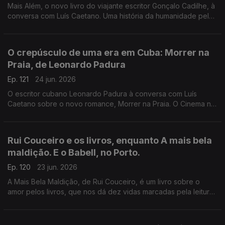
Mais Além, o novo livro do viajante escritor Gonçalo Cadilhe, à
conversa com Luís Caetano. Uma história da humanidade pela
viagem e os viajantes, um relato íntimo da descoberta dos
lugares e das gentes. A edição Contraponto.
O crepúsculo de uma era em Cuba: Morrer na
Praia, de Leonardo Padura
Ep. 121
24 jun. 2026
O escritor cubano Leonardo Padura à conversa com Luís
Caetano sobre o novo romance, Morrer na Praia. O Cinema n'A
Grande Ilusão, com Inês N. Lourenço, o Lilliput, de Sandy
Gageiro e a poesia de Eugénio de Andrade.
Rui Couceiro e os livros, enquanto A mais bela
maldição. E o Babell, no Porto.
Ep. 120
23 jun. 2026
A Mais Bela Maldição, de Rui Couceiro, é um livro sobre o
amor pelos livros, que nos dá dez vidas marcadas pela leitura
e pela vontade de convidar a ela, levando-nos de Rabat à
Toscana, de Nova Iorque à Alemanha, de Bogotá a São Tomé,
e aos Açores e à Póvoa de Varzim. E na conversa com Luís