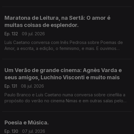
de Fantasmas - Um livro de memórias (Dom Quixote). A morte
do ser amado, a morte de um país, de uma sociedade. A
todos, bons dias de Verão!
Maratona de Leitura, na Sertã: O amor é
muitas coisas de esplendor.
Ep. 132
09 jul. 2026
Luís Caetano conversa com Inês Pedrosa sobre Poemas de
Amor, a escrita, a edição, o feminismo, e mais. E ouvimos
Cartas de amor, num concurso literário que deu origem ao livro
Pecar - os responsáveis e os vencedores. E música que fala
de amor, claro.
Um Verão de grande cinema: Agnès Varda e
seus amigos, Luchino Visconti e muito mais
Ep. 131
08 jul. 2026
Paulo Branco e Luís Caetano numa conversa sobre cinefilia a
propósito do verão no cinema Nimas e em outras salas pelo
país. Grandes retrospectivas de Agnès Varda e os seus
amigos da Nouvelle Vague, Luchino Visconti, e os clássicos
eleitos pelos espectadores.
Poesia e Música.
Ep. 130
07 jul. 2026