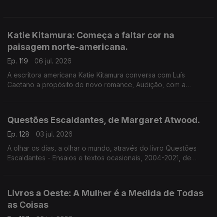
Katie Kitamura: Começa a faltar cor na
paisagem norte-americana.
Ep. 119
06 jul. 2026
A escritora americana Katie Kitamura conversa com Luís
Caetano a propósito do novo romance, Audição, com a
chancela Alfaguara. Fala-se da vida enquanto palco, mas
também da indiferença perante o Genocídio em Gaza e do
autoritarismo nos EUA.
Questões Escaldantes, de Margaret Atwood.
Ep. 128
03 jul. 2026
A olhar os dias, a olhar o mundo, através do livro Questões
Escaldantes - Ensaios e textos ocasionais, 2004-2021, de
Margaret Atwood, agora publicado pela Bertrand. Um
programa de Luís Caetano
Livros a Oeste: A Mulher é a Medida de Todas
as Coisas