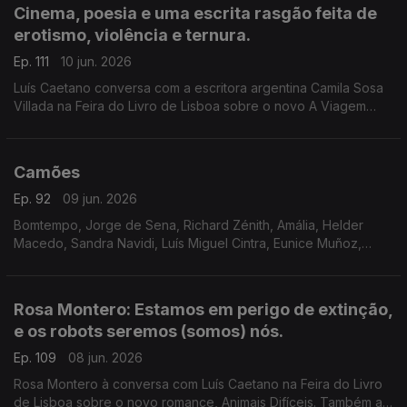
Cinema, poesia e uma escrita rasgão feita de
erotismo, violência e ternura.
Ep. 111
10 jun. 2026
Luís Caetano conversa com a escritora argentina Camila Sosa
Villada na Feira do Livro de Lisboa sobre o novo A Viagem
Inútil. E com a editora da Quetzal, Lúcia Pinho e Melo. O cinema
com Inês N. Lourenço, a poesia de Jorge Luis Borges e o
Lilliput, de Sandy Gageiro.
Camões
Ep. 92
09 jun. 2026
Bomtempo, Jorge de Sena, Richard Zénith, Amália, Helder
Macedo, Sandra Navidi, Luís Miguel Cintra, Eunice Muñoz,
Zeca Afonso, Manuel Alegre, Ary dos Santos, José Mário
Branco, num programa de Luís Caetano.
Rosa Montero: Estamos em perigo de extinção,
e os robots seremos (somos) nós.
Ep. 109
08 jun. 2026
Rosa Montero à conversa com Luís Caetano na Feira do Livro
de Lisboa sobre o novo romance, Animais Difíceis. Também a