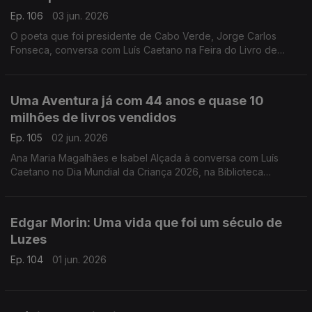
Ep. 106
03 jun. 2026
O poeta que foi presidente de Cabo Verde, Jorge Carlos
Fonseca, conversa com Luís Caetano na Feira do Livro de
Lisboa sobre A Guerra, o Amor, os Versos. No dia do
centenário de Allen Ginsberg escutamo-lo em Uivo. E há
cinema com Inês Lourenço e o Lilliput, de Sandy Gageiro.
Uma Aventura já com 44 anos e quase 10
milhões de livros vendidos
Ep. 105
02 jun. 2026
Ana Maria Magalhães e Isabel Alçada à conversa com Luís
Caetano no Dia Mundial da Criança 2026, na Biblioteca
Municipal de Palmela: O maior sucesso da literatura infanto-
juvenil do nosso país contado pelas autoras.
Edgar Morin: Uma vida que foi um século de
Luzes
Ep. 104
01 jun. 2026