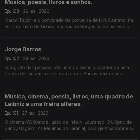
Música, poesia, livros e sonhos.
Ep. 103
29 mai. 2026
Marco Taylor é o convidado da conversa de Luís Caetano, na
Feira do Livro de Lisboa. Sonhos de Borges na Semibreve de
Andrea Lupi, na música ao longo da noite, na poesia de
Jussara Salazar. E no sono de quem adormecer.
Jorge Barros
Ep. 102
28 mai. 2026
Fotógrafo das pessoas, da luz e do silêncio, criador de uma
poesia da imagem, o fotógrafo Jorge Barros deixou-nos
ontem, aos 81 anos. Autor de mais de 30 livros, um trabalho de
fotografia que caminhou ao lado da literatura e da história.
Escutamo-lo em excertos de conversas com Luís Caetano.
Música, cinema, poesia, livros, uma quadro de
Leibniz e uma freira alferes.
Ep. 101
27 mai. 2026
O cinema n'A Grande Ilusão de Inês N. Lourenço. O Lilliput, de
Sandy Gageiro. As Meninas do Laranjal, da argentina Gabriela
Cabezón Cámara, na conversa com Diogo Madre Deus. Poesia