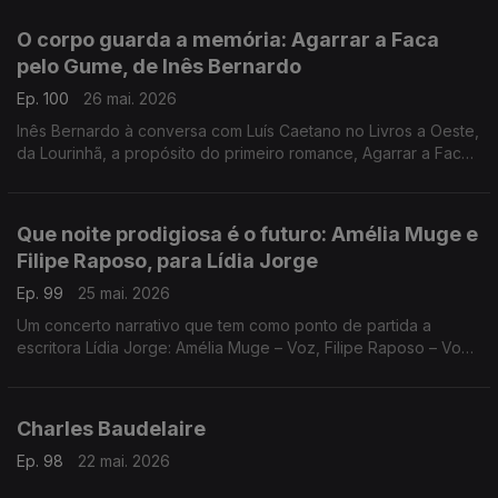
de David Mourão-Ferreira
O corpo guarda a memória: Agarrar a Faca
pelo Gume, de Inês Bernardo
Ep. 100
26 mai. 2026
Inês Bernardo à conversa com Luís Caetano no Livros a Oeste,
da Lourinhã, a propósito do primeiro romance, Agarrar a Faca
pelo Gume, editado pela Tinta da China. Também Miles Davis,
no dia do centenário e Sonny Rollins.
Que noite prodigiosa é o futuro: Amélia Muge e
Filipe Raposo, para Lídia Jorge
Ep. 99
25 mai. 2026
Um concerto narrativo que tem como ponto de partida a
escritora Lídia Jorge: Amélia Muge – Voz, Filipe Raposo – Voz
e piano, Ricardo Parreira – Guitarra. Esta quarta, no Teatro
Maria Matos, em Lisboa.
Charles Baudelaire
Ep. 98
22 mai. 2026