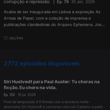
corrupção e repressão.
|
Ep. 78
30 abr. 2026
Acaba de ser inaugurada em Lisboa a exposição As
Armas de Papel, com a coleção de imprensa e
publicações clandestinas do Arquivo Ephemera. José
Pacheco Pereira conversa com Luís Caetano sobre o
livro que deu origem.
opções
2772
episódios disponíveis
938499
935218
931262
Siri Hustvedt para Paul Auster: Tu choras na
ficção. Eu choro na vida.
Ep. 133
10 jul. 2026
Final da temporada d'A Ronda com a escritora norte-
americana Siri Hustvedt à conversa com Luís Caetano a partir