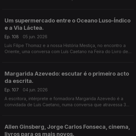
música dos livros de Daniel Completo, que convida os mais
novos a ler, ver e ouvir.
Um supermercado entre o Oceano Luso-Índico
e a Via Láctea.
Ep. 108
05 jun. 2026
Luís Filipe Thomaz e a nossa História Mestiça, no encontro a
Oriente, uma conversa com Luís Caetano na Feira do Livro de
Lisboa. Jonh Berger na Semibreve, de Andrea Lupi. No
centenário de Allen Ginsberg: Um supermercado na Califórnia
Margarida Azevedo: escutar é o primeiro acto
da escrita.
Ep. 107
04 jun. 2026
A escritora, intérprete e formadora Margarida Azevedo é a
convidada de Luís Caetano, numa conversa que atravessa 3
livros recentes: Alma Lavra – Mina de S. Domingos, Grito
umbilical, e Quarto branco – Contos psicoterapêuticos.
Allen Ginsberg, Jorge Carlos Fonseca, cinema,
livros para os mais novos.