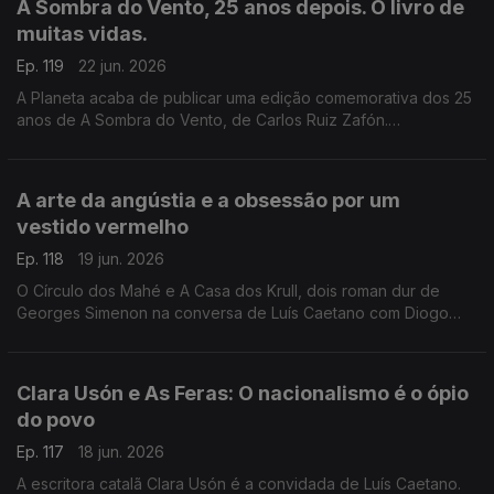
A Sombra do Vento, 25 anos depois. O livro de
Caetano, fala-se também do Festival Babell, que começa esta
muitas vidas.
quarta-feita no Porto, o maior investimento de sempre no
nosso país num evento literário, iniciativa da Livraria Lello.
Ep. 119
22 jun. 2026
A Planeta acaba de publicar uma edição comemorativa dos 25
anos de A Sombra do Vento, de Carlos Ruiz Zafón.
Recordamos a conversa com Luís Caetano que serviu de
apresentação pública do final da tetralogia O Cemitério dos
Livros Esquecidos, no Salão Nobre da Biblioteca da Academia
A arte da angústia e a obsessão por um
das Ciências, em Lisboa.
vestido vermelho
Ep. 118
19 jun. 2026
O Círculo dos Mahé e A Casa dos Krull, dois roman dur de
Georges Simenon na conversa de Luís Caetano com Diogo
Madre Deus, editor da Cavalo de Ferro. Andrea Lupi e a arte
da angústia na Semibreve. Poesia de Margarida Azevedo.
Clara Usón e As Feras: O nacionalismo é o ópio
do povo
Ep. 117
18 jun. 2026
A escritora catalã Clara Usón é a convidada de Luís Caetano.