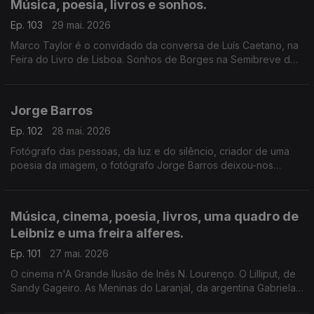
Música, poesia, livros e sonhos.
Ep. 103
29 mai. 2026
Marco Taylor é o convidado da conversa de Luís Caetano, na
Feira do Livro de Lisboa. Sonhos de Borges na Semibreve de
Andrea Lupi, na música ao longo da noite, na poesia de
Jussara Salazar. E no sono de quem adormecer.
Jorge Barros
Ep. 102
28 mai. 2026
Fotógrafo das pessoas, da luz e do silêncio, criador de uma
poesia da imagem, o fotógrafo Jorge Barros deixou-nos
ontem, aos 81 anos. Autor de mais de 30 livros, um trabalho de
fotografia que caminhou ao lado da literatura e da história.
Escutamo-lo em excertos de conversas com Luís Caetano.
Música, cinema, poesia, livros, uma quadro de
Leibniz e uma freira alferes.
Ep. 101
27 mai. 2026
O cinema n'A Grande Ilusão de Inês N. Lourenço. O Lilliput, de
Sandy Gageiro. As Meninas do Laranjal, da argentina Gabriela
Cabezón Cámara, na conversa com Diogo Madre Deus. Poesia