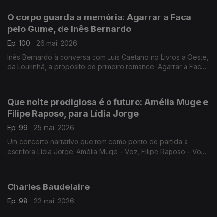
de David Mourão-Ferreira
O corpo guarda a memória: Agarrar a Faca
pelo Gume, de Inês Bernardo
Ep. 100
26 mai. 2026
Inês Bernardo à conversa com Luís Caetano no Livros a Oeste,
da Lourinhã, a propósito do primeiro romance, Agarrar a Faca
pelo Gume, editado pela Tinta da China. Também Miles Davis,
no dia do centenário e Sonny Rollins.
Que noite prodigiosa é o futuro: Amélia Muge e
Filipe Raposo, para Lídia Jorge
Ep. 99
25 mai. 2026
Um concerto narrativo que tem como ponto de partida a
escritora Lídia Jorge: Amélia Muge – Voz, Filipe Raposo – Voz
e piano, Ricardo Parreira – Guitarra. Esta quarta, no Teatro
Maria Matos, em Lisboa.
Charles Baudelaire
Ep. 98
22 mai. 2026