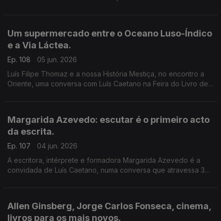
música dos livros de Daniel Completo, que convida os mais
novos a ler, ver e ouvir.
Um supermercado entre o Oceano Luso-Índico
e a Via Láctea.
Ep. 108
05 jun. 2026
Luís Filipe Thomaz e a nossa História Mestiça, no encontro a
Oriente, uma conversa com Luís Caetano na Feira do Livro de
Lisboa. Jonh Berger na Semibreve, de Andrea Lupi. No
centenário de Allen Ginsberg: Um supermercado na Califórnia
Margarida Azevedo: escutar é o primeiro acto
da escrita.
Ep. 107
04 jun. 2026
A escritora, intérprete e formadora Margarida Azevedo é a
convidada de Luís Caetano, numa conversa que atravessa 3
livros recentes: Alma Lavra – Mina de S. Domingos, Grito
umbilical, e Quarto branco – Contos psicoterapêuticos.
Allen Ginsberg, Jorge Carlos Fonseca, cinema,
livros para os mais novos.