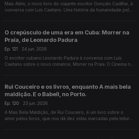
Mais Além, o novo livro do viajante escritor Gonçalo Cadilhe, à
conversa com Luís Caetano. Uma história da humanidade pela
viagem e os viajantes, um relato íntimo da descoberta dos
lugares e das gentes. A edição Contraponto.
O crepúsculo de uma era em Cuba: Morrer na
Praia, de Leonardo Padura
Ep. 121
24 jun. 2026
O escritor cubano Leonardo Padura à conversa com Luís
Caetano sobre o novo romance, Morrer na Praia. O Cinema n'A
Grande Ilusão, com Inês N. Lourenço, o Lilliput, de Sandy
Gageiro e a poesia de Eugénio de Andrade.
Rui Couceiro e os livros, enquanto A mais bela
maldição. E o Babell, no Porto.
Ep. 120
23 jun. 2026
A Mais Bela Maldição, de Rui Couceiro, é um livro sobre o
amor pelos livros, que nos dá dez vidas marcadas pela leitura
e pela vontade de convidar a ela, levando-nos de Rabat à
Toscana, de Nova Iorque à Alemanha, de Bogotá a São Tomé,
e aos Açores e à Póvoa de Varzim. E na conversa com Luís