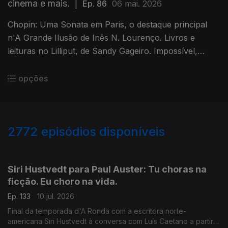
cinema e mais.
|
Ep. 86
06 mai. 2026
Chopin: Uma Sonata em Paris, o destaque principal
n'A Grande Ilusão de Inês N. Lourenço. Livros e
leituras no Lilliput, de Sandy Gageiro. Impossível,
romance do italiano Erri de Luca, que acaba de ser
publicado pela Minotauro.
opções
2772
episódios disponíveis
938499
935218
931262
Siri Hustvedt para Paul Auster: Tu choras na
ficção. Eu choro na vida.
Ep. 133
10 jul. 2026
Final da temporada d'A Ronda com a escritora norte-
americana Siri Hustvedt à conversa com Luís Caetano a partir