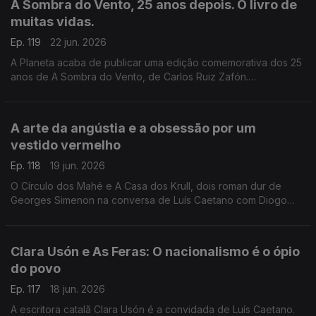
A Sombra do Vento, 25 anos depois. O livro de
Caetano, fala-se também do Festival Babell, que começa esta
muitas vidas.
quarta-feita no Porto, o maior investimento de sempre no
nosso país num evento literário, iniciativa da Livraria Lello.
Ep. 119
22 jun. 2026
A Planeta acaba de publicar uma edição comemorativa dos 25
anos de A Sombra do Vento, de Carlos Ruiz Zafón.
Recordamos a conversa com Luís Caetano que serviu de
apresentação pública do final da tetralogia O Cemitério dos
Livros Esquecidos, no Salão Nobre da Biblioteca da Academia
A arte da angústia e a obsessão por um
das Ciências, em Lisboa.
vestido vermelho
Ep. 118
19 jun. 2026
O Círculo dos Mahé e A Casa dos Krull, dois roman dur de
Georges Simenon na conversa de Luís Caetano com Diogo
Madre Deus, editor da Cavalo de Ferro. Andrea Lupi e a arte
da angústia na Semibreve. Poesia de Margarida Azevedo.
Clara Usón e As Feras: O nacionalismo é o ópio
do povo
Ep. 117
18 jun. 2026
A escritora catalã Clara Usón é a convidada de Luís Caetano.