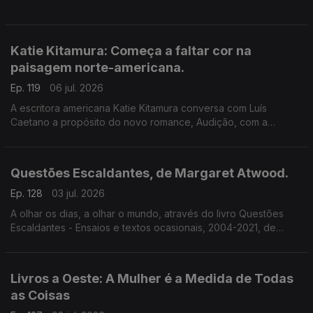
Katie Kitamura: Começa a faltar cor na
paisagem norte-americana.
Ep. 119
06 jul. 2026
A escritora americana Katie Kitamura conversa com Luís
Caetano a propósito do novo romance, Audição, com a
chancela Alfaguara. Fala-se da vida enquanto palco, mas
também da indiferença perante o Genocídio em Gaza e do
autoritarismo nos EUA.
Questões Escaldantes, de Margaret Atwood.
Ep. 128
03 jul. 2026
A olhar os dias, a olhar o mundo, através do livro Questões
Escaldantes - Ensaios e textos ocasionais, 2004-2021, de
Margaret Atwood, agora publicado pela Bertrand. Um
programa de Luís Caetano
Livros a Oeste: A Mulher é a Medida de Todas
as Coisas