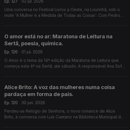
Ep. 127
02 jul. 2026
Uma conversa no Festival Livros a Oeste, na Lourinhã, sob o
mote 'A Mulher é a Medida de Todas as Coisas'. Com Pedro
Vieira, Inês Bernardo e Inês Pedrosa, condução de João
Morales.
O amor está no ar: Maratona de Leitura na
Sertã, poesia, química.
Ep. 126
01 jul. 2026
O Amor é o tema da 14ª edição da Maratona de Leitura que
começa esta 4ª na Sertã, ate sábado. A responsável Ana Sofia
Marçal conversa com Luís Caetano. Também poemas de amor,
escolhidos por Ana Luísa Amaral e a ciência por trás dos
nossos afetos.
Alice Brito: A voz das mulheres numa coisa
pardaça em forma de país.
Ep. 120
30 jun. 2026
Perdeu-se Relógio de Senhora, o novo romance de Alice
Brito, à conversa com Luís Caetano na Biblioteca Municipal de
Setúbal. Tem a edição Companhia das Letras. Também a
poesia de Siri Hustvedt para Paul Auster.