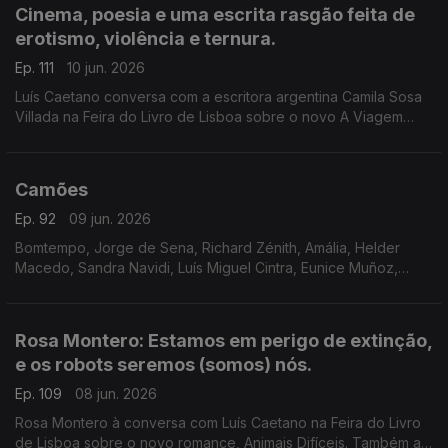
Cinema, poesia e uma escrita rasgão feita de
erotismo, violência e ternura.
Ep. 111
10 jun. 2026
Luís Caetano conversa com a escritora argentina Camila Sosa
Villada na Feira do Livro de Lisboa sobre o novo A Viagem
Inútil. E com a editora da Quetzal, Lúcia Pinho e Melo. O cinema
com Inês N. Lourenço, a poesia de Jorge Luis Borges e o
Lilliput, de Sandy Gageiro.
Camões
Ep. 92
09 jun. 2026
Bomtempo, Jorge de Sena, Richard Zénith, Amália, Helder
Macedo, Sandra Navidi, Luís Miguel Cintra, Eunice Muñoz,
Zeca Afonso, Manuel Alegre, Ary dos Santos, José Mário
Branco, num programa de Luís Caetano.
Rosa Montero: Estamos em perigo de extinção,
e os robots seremos (somos) nós.
Ep. 109
08 jun. 2026
Rosa Montero à conversa com Luís Caetano na Feira do Livro
de Lisboa sobre o novo romance, Animais Difíceis. Também a