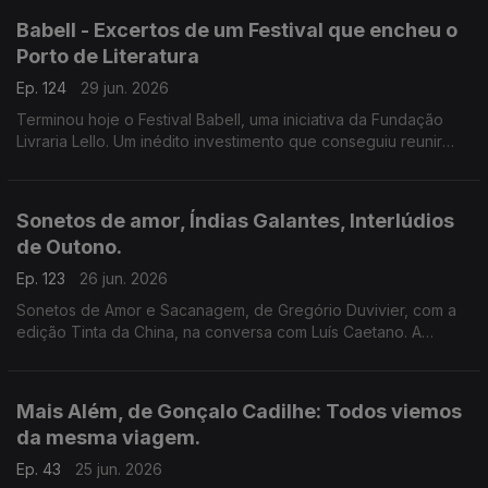
Babell - Excertos de um Festival que encheu o
Porto de Literatura
Ep. 124
29 jun. 2026
Terminou hoje o Festival Babell, uma iniciativa da Fundação
Livraria Lello. Um inédito investimento que conseguiu reunir
escritores de renome e público. Ouvimos excertos de
conversas com Dulce Maria Cardoso, Javier Cercas,
Conceição Evaristo, Milton Hatoum e Héctor Abad Faciolince.
Sonetos de amor, Índias Galantes, Interlúdios
de Outono.
Ep. 123
26 jun. 2026
Sonetos de Amor e Sacanagem, de Gregório Duvivier, com a
edição Tinta da China, na conversa com Luís Caetano. A
Semibreve de Andrea Lupi com literatura e paisagens da
Colômbia. Poesia de Helder Macedo.
Mais Além, de Gonçalo Cadilhe: Todos viemos
da mesma viagem.
Ep. 43
25 jun. 2026