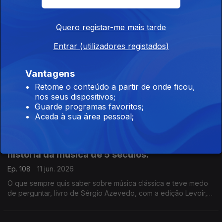
Neste domingo passaram 40 anos anos da morte de Jorge
Luis Borges.
Quero registar-me mais tarde
Entrar (utilizadores registados)
Adam Smith, Padre António Vieira, Jorge Luís
Borges.
Vantagens
Ep. 113
12 jun. 2026
Retome o conteúdo a partir de onde ficou,
nos seus dispositivos;
Teoria dos Sentimentos Morais, de Adam Smith, acaba de ser
Guarde programas favoritos;
publicado pela Gulbenkian, com tradução, introdução e notas
Aceda à sua área pessoal;
de Ivone Moreira, que é a convidada de Luís Caetano na Feira
do Livro de Lisboa. Também Andrea Lupi e os peixes
roncadores de Santo António.
Uma incursão erudita e bem humorada na
história da música de 5 séculos.
Ep. 108
11 jun. 2026
O que sempre quis saber sobre música clássica e teve medo
de perguntar, livro de Sérgio Azevedo, com a edição Levoir,
razão para a conversa de Luís Caetano na Feira do Livro de
Lisboa. Ainda a poesia de Jorge Luis Borges, 40 anos depois.