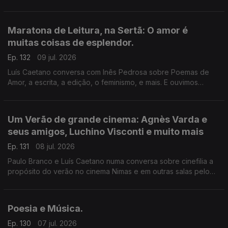
de Fantasmas - Um livro de memórias (Dom Quixote). A morte
do ser amado, a morte de um país, de uma sociedade. A
todos, bons dias de Verão!
Maratona de Leitura, na Sertã: O amor é
muitas coisas de esplendor.
Ep. 132
09 jul. 2026
Luís Caetano conversa com Inês Pedrosa sobre Poemas de
Amor, a escrita, a edição, o feminismo, e mais. E ouvimos
Cartas de amor, num concurso literário que deu origem ao livro
Pecar - os responsáveis e os vencedores. E música que fala
de amor, claro.
Um Verão de grande cinema: Agnès Varda e
seus amigos, Luchino Visconti e muito mais
Ep. 131
08 jul. 2026
Paulo Branco e Luís Caetano numa conversa sobre cinefilia a
propósito do verão no cinema Nimas e em outras salas pelo
país. Grandes retrospectivas de Agnès Varda e os seus
amigos da Nouvelle Vague, Luchino Visconti, e os clássicos
eleitos pelos espectadores.
Poesia e Música.
Ep. 130
07 jul. 2026