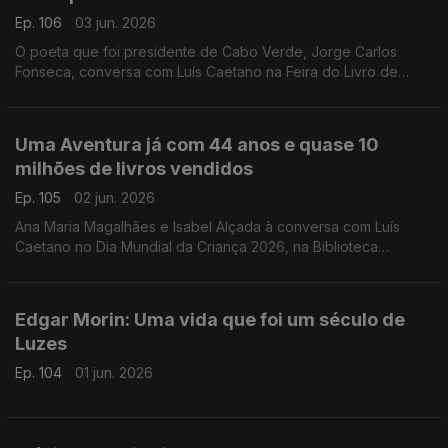
Ep. 106
03 jun. 2026
O poeta que foi presidente de Cabo Verde, Jorge Carlos
Fonseca, conversa com Luís Caetano na Feira do Livro de
Lisboa sobre A Guerra, o Amor, os Versos. No dia do
centenário de Allen Ginsberg escutamo-lo em Uivo. E há
cinema com Inês Lourenço e o Lilliput, de Sandy Gageiro.
Uma Aventura já com 44 anos e quase 10
milhões de livros vendidos
Ep. 105
02 jun. 2026
Ana Maria Magalhães e Isabel Alçada à conversa com Luís
Caetano no Dia Mundial da Criança 2026, na Biblioteca
Municipal de Palmela: O maior sucesso da literatura infanto-
juvenil do nosso país contado pelas autoras.
Edgar Morin: Uma vida que foi um século de
Luzes
Ep. 104
01 jun. 2026