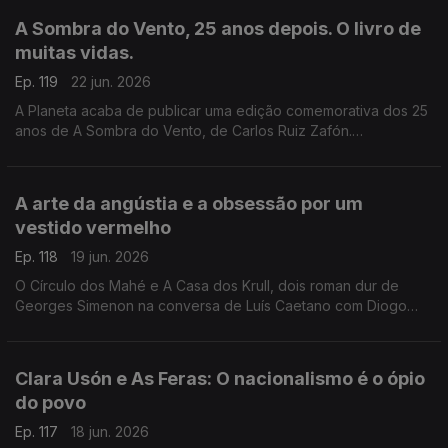
e aos Açores e à Póvoa de Varzim. E na conversa com Luís
A Sombra do Vento, 25 anos depois. O livro de
Caetano, fala-se também do Festival Babell, que começa esta
muitas vidas.
quarta-feita no Porto, o maior investimento de sempre no
nosso país num evento literário, iniciativa da Livraria Lello.
Ep. 119
22 jun. 2026
A Planeta acaba de publicar uma edição comemorativa dos 25
anos de A Sombra do Vento, de Carlos Ruiz Zafón.
Recordamos a conversa com Luís Caetano que serviu de
apresentação pública do final da tetralogia O Cemitério dos
Livros Esquecidos, no Salão Nobre da Biblioteca da Academia
A arte da angústia e a obsessão por um
das Ciências, em Lisboa.
vestido vermelho
Ep. 118
19 jun. 2026
O Círculo dos Mahé e A Casa dos Krull, dois roman dur de
Georges Simenon na conversa de Luís Caetano com Diogo
Madre Deus, editor da Cavalo de Ferro. Andrea Lupi e a arte
da angústia na Semibreve. Poesia de Margarida Azevedo.
Clara Usón e As Feras: O nacionalismo é o ópio
do povo
Ep. 117
18 jun. 2026