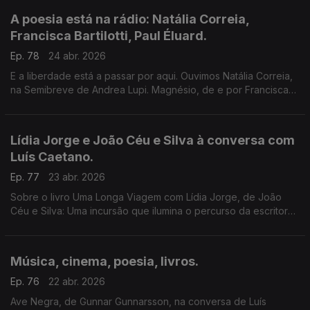
A poesia está na rádio: Natália Correia,
Francisca Bartilotti, Paul Éluard.
Ep. 78
24 abr. 2026
E a liberdade está a passar por aqui. Ouvimos Natália Correia,
na Semibreve de Andrea Lupi. Magnésio, de e por Francisca
Bartilotti. Paul Éluard, por Ana Luísa Amaral. Um programa de
Luís Caetano.
Lídia Jorge e João Céu e Silva à conversa com
Luís Caetano.
Ep. 77
23 abr. 2026
Sobre o livro Uma Longa Viagem com Lídia Jorge, de João
Céu e Silva: Uma incursão que ilumina o percurso da escritora,
dando a conhecer aspectos da vida, permitindo olhares mais
fundos à escrita.
Música, cinema, poesia, livros.
Ep. 76
22 abr. 2026
Ave Negra, de Gunnar Gunnarsson, na conversa de Luís