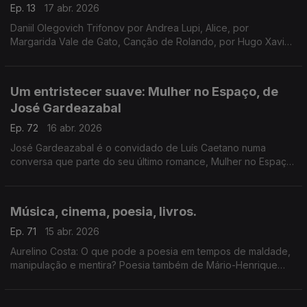
Ep. 13
17 abr. 2026
Daniil Olegovich Trifonov por Andrea Lupi, Alice, por
Margarida Vale de Gato, Canção de Rolando, por Hugo Xavier.
Um programa de Luís Caetano.
Um entristecer suave: Mulher no Espaço, de
José Gardeazabal
Ep. 72
16 abr. 2026
José Gardeazabal é o convidado de Luís Caetano numa
conversa que parte do seu último romance, Mulher no Espaço.
E do espaço se fala, e da América de Trump, de revolta e de
rebanho, e de poesia também. A edição é da Companhia das
Letras
Música, cinema, poesia, livros.
Ep. 71
15 abr. 2026
Aurelino Costa: O que pode a poesia em tempos de maldade,
manipulação e mentira? Poesia também de Mário-Henrique
Leiria, na voz do autor. O cinema com Inês N. Lourenço. E o
Lilliput, de Sandy Gageiro.