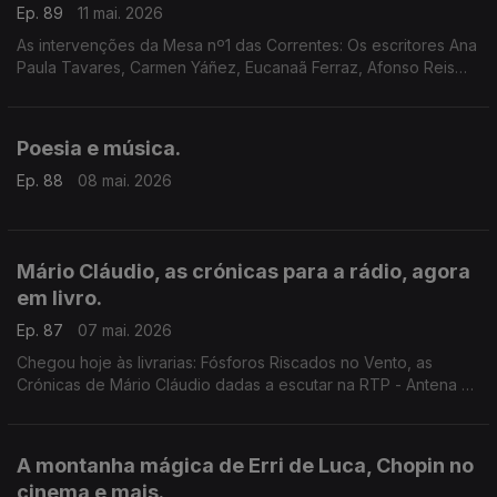
Ep. 89
11 mai. 2026
As intervenções da Mesa nº1 das Correntes: Os escritores Ana
Paula Tavares, Carmen Yáñez, Eucanaã Ferraz, Afonso Reis
Cabral, Filipa Leal e João de Melo: ''A utopia só não se atinge
porque, na viagem, nos apeamos demasiado cedo.'
Poesia e música.
Ep. 88
08 mai. 2026
Mário Cláudio, as crónicas para a rádio, agora
em livro.
Ep. 87
07 mai. 2026
Chegou hoje às livrarias: Fósforos Riscados no Vento, as
Crónicas de Mário Cláudio dadas a escutar na RTP - Antena 2,
agora em livro, com a edição Minotauro. Escutamo-las, prosa
com melodia, por entre música.
A montanha mágica de Erri de Luca, Chopin no
cinema e mais.