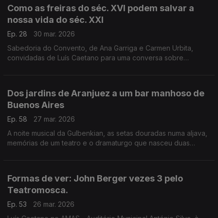
Como as freiras do séc. XVI podem salvar a
nossa vida do séc. XXI
Ep. 28
30 mar. 2026
Sabedoria do Convento, de Ana Garriga e Carmen Urbita,
convidadas de Luís Caetano para uma conversa sobre
mulheres que na clausura encontraram liberdade. E Teresa d?
Ávila, ou Santa Teresa de Jesus, por Ana Luísa Amaral.
Dos jardins de Aranjuez a um bar manhoso de
Buenos Aires
Ep. 58
27 mar. 2026
A noite musical da Gulbenkian, as setas douradas numa aljava,
memórias de um teatro e o dramaturgo que nasceu duas
vezes: Joaquín Rodrigo, María Gainza, Andrea Lupi, José
Carlos Vasconcelos, Igrejas Caeiro, Bernardo Santareno.
Formas de ver: John Berger vezes 3 pelo
Teatromosca.
Ep. 53
26 mar. 2026