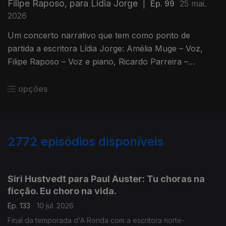
Filipe Raposo, para Lídia Jorge
|
Ep. 99
25 mai.
2026
Um concerto narrativo que tem como ponto de
partida a escritora Lídia Jorge: Amélia Muge – Voz,
Filipe Raposo – Voz e piano, Ricardo Parreira –
Guitarra. Esta quarta, no Teatro Maria Matos, em
Lisboa.
opções
2772
episódios disponíveis
938499
935218
931262
927353
923373
919578
916100
911185
Siri Hustvedt para Paul Auster: Tu choras na
ficção. Eu choro na vida.
Ep. 133
10 jul. 2026
Final da temporada d'A Ronda com a escritora norte-