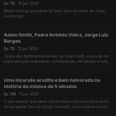
Ep. 114
15 jun. 2026
Neste domingo passaram 40 anos anos da morte de Jorge
Luis Borges.
Adam Smith, Padre António Vieira, Jorge Luís
Borges.
Ep. 113
12 jun. 2026
Teoria dos Sentimentos Morais, de Adam Smith, acaba de ser
publicado pela Gulbenkian, com tradução, introdução e notas
de Ivone Moreira, que é a convidada de Luís Caetano na Feira
do Livro de Lisboa. Também Andrea Lupi e os peixes
roncadores de Santo António.
Uma incursão erudita e bem humorada na
história da música de 5 séculos.
Ep. 108
11 jun. 2026
O que sempre quis saber sobre música clássica e teve medo
de perguntar, livro de Sérgio Azevedo, com a edição Levoir,
razão para a conversa de Luís Caetano na Feira do Livro de