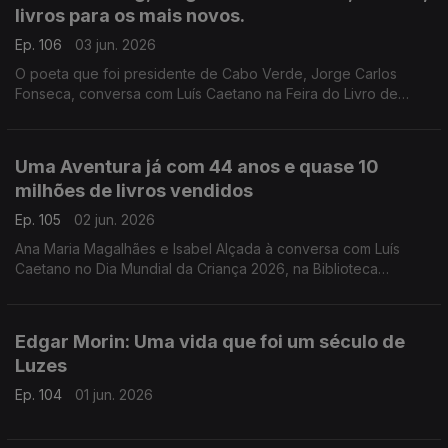
livros para os mais novos.
Ep. 106
03 jun. 2026
O poeta que foi presidente de Cabo Verde, Jorge Carlos
Fonseca, conversa com Luís Caetano na Feira do Livro de
Lisboa sobre A Guerra, o Amor, os Versos. No dia do
centenário de Allen Ginsberg escutamo-lo em Uivo. E há
cinema com Inês Lourenço e o Lilliput, de Sandy Gageiro.
Uma Aventura já com 44 anos e quase 10
milhões de livros vendidos
Ep. 105
02 jun. 2026
Ana Maria Magalhães e Isabel Alçada à conversa com Luís
Caetano no Dia Mundial da Criança 2026, na Biblioteca
Municipal de Palmela: O maior sucesso da literatura infanto-
juvenil do nosso país contado pelas autoras.
Edgar Morin: Uma vida que foi um século de
Luzes
Ep. 104
01 jun. 2026