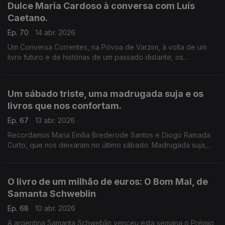
Dulce Maria Cardoso à conversa com Luís
Caetano.
Ep. 70
14 abr. 2026
Um Conversa Correntes, na Póvoa de Varzim, à volta de um
livro futuro e de histórias de um passado distante, os
deslumbres da descoberta dos livros, as inquietações sobre
as coisas deste mundo e o olhar fascinado para o céu.
Um sábado triste, uma madrugada suja e os
livros que nos confortam.
Ep. 67
13 abr. 2026
Recordamos Maria Emília Brederode Santos e Diogo Ramada
Curto, que nos deixaram no último sábado. Madrugada suja,
de Miguel Sousa Tavares, em série da RTP, nova edição, e na
entrevista de Luís Caetano. Poesia de Rita Tormenta.
O livro de um milhão de euros: O Bom Mal, de
Samanta Schweblin
Ep. 68
10 abr. 2026
A argentina Samanta Schweblin venceu esta semana o Prémio