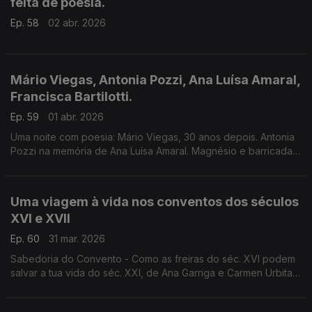
feita de poesia.
Ep. 58
02 abr. 2026
Mário Viegas, Antonia Pozzi, Ana Luísa Amaral,
Francisca Bartilotti.
Ep. 59
01 abr. 2026
Uma noite com poesia: Mário Viegas, 30 anos depois. Antonia
Pozzi na memória de Ana Luísa Amaral. Magnésio e barricadas,
por Francisca Bartilotti. E música. Um programa de Luís
Caetano.
Uma viagem à vida nos conventos dos séculos
XVI e XVII
Ep. 60
31 mar. 2026
Sabedoria do Convento - Como as freiras do séc. XVI podem
salvar a tua vida do séc. XXI, de Ana Garriga e Carmen Urbita,
à conversa com Luís Caetano. A edição é da Pergaminho. E
Sor Juana Ines De La Cruz, por Ana Luísa Amaral.