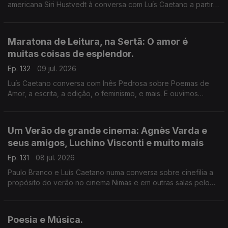
americana Siri Hustvedt à conversa com Luís Caetano a partir
de Fantasmas - Um livro de memórias (Dom Quixote). A morte
do ser amado, a morte de um país, de uma sociedade. A
todos, bons dias de Verão!
Maratona de Leitura, na Sertã: O amor é
muitas coisas de esplendor.
Ep. 132
09 jul. 2026
Luís Caetano conversa com Inês Pedrosa sobre Poemas de
Amor, a escrita, a edição, o feminismo, e mais. E ouvimos
Cartas de amor, num concurso literário que deu origem ao livro
Pecar - os responsáveis e os vencedores. E música que fala
de amor, claro.
Um Verão de grande cinema: Agnès Varda e
seus amigos, Luchino Visconti e muito mais
Ep. 131
08 jul. 2026
Paulo Branco e Luís Caetano numa conversa sobre cinefilia a
propósito do verão no cinema Nimas e em outras salas pelo
país. Grandes retrospectivas de Agnès Varda e os seus
amigos da Nouvelle Vague, Luchino Visconti, e os clássicos
eleitos pelos espectadores.
Poesia e Música.