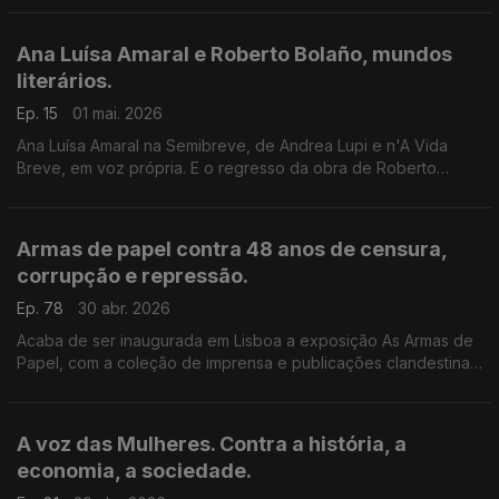
para onde vamos continua a ser essencial.'
Ana Luísa Amaral e Roberto Bolaño, mundos
literários.
Ep. 15
01 mai. 2026
Ana Luísa Amaral na Semibreve, de Andrea Lupi e n'A Vida
Breve, em voz própria. E o regresso da obra de Roberto
Bolaño, com a nova edição Cavalo de Ferro. Contos
Completos e Um Pequeno Romance Lúmpen na conversa de
Luís Caetano com o editor Diogo Madre Deus.
Armas de papel contra 48 anos de censura,
corrupção e repressão.
Ep. 78
30 abr. 2026
Acaba de ser inaugurada em Lisboa a exposição As Armas de
Papel, com a coleção de imprensa e publicações clandestinas
do Arquivo Ephemera. José Pacheco Pereira conversa com
Luís Caetano sobre o livro que deu origem.
A voz das Mulheres. Contra a história, a
economia, a sociedade.