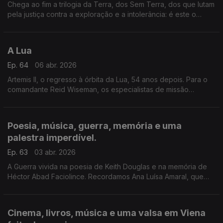
Chega ao fim a trilogia da Terra, dos Sem Terra, dos que lutam
pela justiça contra a exploração e a intolerância: é este o
mundo relatado por Itamar Vieira Junior. Depois de Torto
Arado e Salvar o fogo, agora, Coração sem Medo.
A Lua
Ep. 64
06 abr. 2026
Artemis II, o regresso à órbita da Lua, 54 anos depois. Para o
comandante Reid Wiseman, os especialistas de missão
Christina Koch e Jeremy Hansen e o piloto Victor J. Glover.
Poesia, música, guerra, memória e uma
palestra imperdível.
Ep. 63
03 abr. 2026
A Guerra vivida na poesia de Keith Douglas e na memória de
Héctor Abad Faciolince. Recordamos Ana Luísa Amaral, que
faria 70 anos. E Ouvimos uma singular palestra musical de
Andrea Lupi.
Cinema, livros, música e uma valsa em Viena