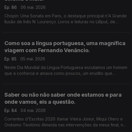
Ep. 86
06 mai. 2026
Chopin: Uma Sonata em Paris, o destaque principal n'A Grande
Ilusão de Inês N. Lourenço. Livros e leituras no Lilliput, de
Sandy Gageiro. Impossível, romance do italiano Erri de Luca,
que acaba de ser publicado pela Minotauro.
Como soa a língua portuguesa, uma magnífica
viagem com Fernando Venâncio.
Ep. 85
05 mai. 2026
Neste Dia Mundial da Língua Portuguesa escutamos um homem
que a conhecia e amava como poucos, um erudito que
partilhava o saber com alegria, generosidade e humor. Foi no
FLIPS, o Festival Literário do Porto Santo.
Saber ou não não saber onde estamos e para
onde vamos, eis a questão.
Ep. 84
04 mai. 2026
Correntes d'Escritas 2026: Itamar Vieira Júnior, Miqui Otero e
Onésimo Teotónio Almeida nas intervenções da mesa final, na
Póvoa de Varzim, a partir do mote 'Saber onde estamos e