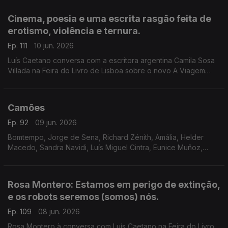
Lisboa. Ainda a poesia de Jorge Luis Borges, 40 anos depois.
Cinema, poesia e uma escrita rasgão feita de
erotismo, violência e ternura.
Ep. 111
10 jun. 2026
Luís Caetano conversa com a escritora argentina Camila Sosa
Villada na Feira do Livro de Lisboa sobre o novo A Viagem
Inútil. E com a editora da Quetzal, Lúcia Pinho e Melo. O cinema
com Inês N. Lourenço, a poesia de Jorge Luis Borges e o
Lilliput, de Sandy Gageiro.
Camões
Ep. 92
09 jun. 2026
Bomtempo, Jorge de Sena, Richard Zénith, Amália, Helder
Macedo, Sandra Navidi, Luís Miguel Cintra, Eunice Muñoz,
Zeca Afonso, Manuel Alegre, Ary dos Santos, José Mário
Branco, num programa de Luís Caetano.
Rosa Montero: Estamos em perigo de extinção,
e os robots seremos (somos) nós.
Ep. 109
08 jun. 2026
Rosa Montero à conversa com Luís Caetano na Feira do Livro