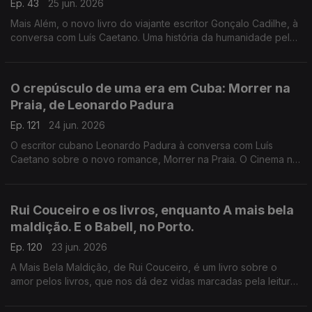
Ep. 43
25 jun. 2026
Mais Além, o novo livro do viajante escritor Gonçalo Cadilhe, à
conversa com Luís Caetano. Uma história da humanidade pela
viagem e os viajantes, um relato íntimo da descoberta dos
lugares e das gentes. A edição Contraponto.
O crepúsculo de uma era em Cuba: Morrer na
Praia, de Leonardo Padura
Ep. 121
24 jun. 2026
O escritor cubano Leonardo Padura à conversa com Luís
Caetano sobre o novo romance, Morrer na Praia. O Cinema n'A
Grande Ilusão, com Inês N. Lourenço, o Lilliput, de Sandy
Gageiro e a poesia de Eugénio de Andrade.
Rui Couceiro e os livros, enquanto A mais bela
maldição. E o Babell, no Porto.
Ep. 120
23 jun. 2026
A Mais Bela Maldição, de Rui Couceiro, é um livro sobre o
amor pelos livros, que nos dá dez vidas marcadas pela leitura
e pela vontade de convidar a ela, levando-nos de Rabat à
Toscana, de Nova Iorque à Alemanha, de Bogotá a São Tomé,