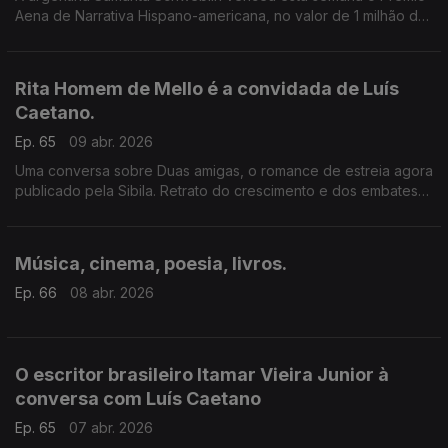
Aena de Narrativa Hispano-americana, no valor de 1 milhão de
euros. Recordamos a conversa de Luís Caetano com a
escritora sobre este livro, o medo e o mundo.
Rita Homem de Mello é a convidada de Luís
Caetano.
Ep. 65
09 abr. 2026
Uma conversa sobre Duas amigas, o romance de estreia agora
publicado pela Sibila. Retrato do crescimento e dos embates
da vida de duas mulheres, de um país que esmaga, e de uma
redação cultural que destrói. E a poesia de Vinicius.
Música, cinema, poesia, livros.
Ep. 66
08 abr. 2026
O escritor brasileiro Itamar Vieira Junior à
conversa com Luís Caetano
Ep. 65
07 abr. 2026