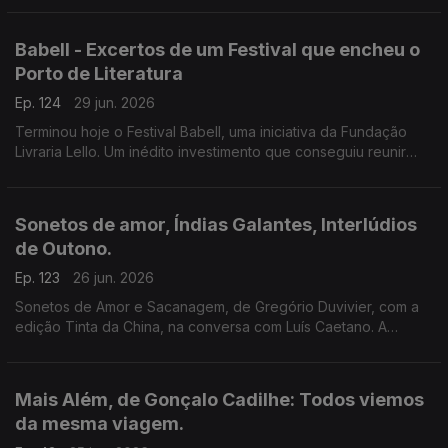
poesia de Siri Hustvedt para Paul Auster.
Babell - Excertos de um Festival que encheu o
Porto de Literatura
Ep. 124
29 jun. 2026
Terminou hoje o Festival Babell, uma iniciativa da Fundação
Livraria Lello. Um inédito investimento que conseguiu reunir
escritores de renome e público. Ouvimos excertos de
conversas com Dulce Maria Cardoso, Javier Cercas,
Conceição Evaristo, Milton Hatoum e Héctor Abad Faciolince.
Sonetos de amor, Índias Galantes, Interlúdios
de Outono.
Ep. 123
26 jun. 2026
Sonetos de Amor e Sacanagem, de Gregório Duvivier, com a
edição Tinta da China, na conversa com Luís Caetano. A
Semibreve de Andrea Lupi com literatura e paisagens da
Colômbia. Poesia de Helder Macedo.
Mais Além, de Gonçalo Cadilhe: Todos viemos
da mesma viagem.