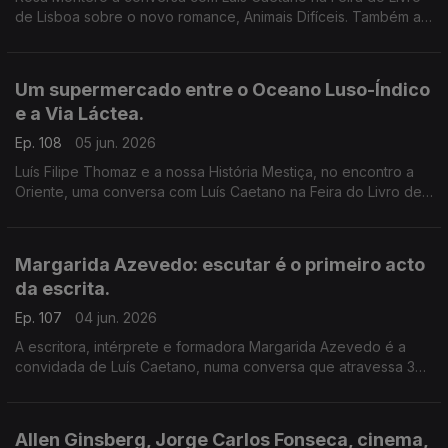
de Lisboa sobre o novo romance, Animais Difíceis. Também a
música dos livros de Daniel Completo, que convida os mais
novos a ler, ver e ouvir.
Um supermercado entre o Oceano Luso-Índico
e a Via Láctea.
Ep. 108
05 jun. 2026
Luís Filipe Thomaz e a nossa História Mestiça, no encontro a
Oriente, uma conversa com Luís Caetano na Feira do Livro de
Lisboa. Jonh Berger na Semibreve, de Andrea Lupi. No
centenário de Allen Ginsberg: Um supermercado na Califórnia
Margarida Azevedo: escutar é o primeiro acto
da escrita.
Ep. 107
04 jun. 2026
A escritora, intérprete e formadora Margarida Azevedo é a
convidada de Luís Caetano, numa conversa que atravessa 3
livros recentes: Alma Lavra – Mina de S. Domingos, Grito
umbilical, e Quarto branco – Contos psicoterapêuticos.
Allen Ginsberg, Jorge Carlos Fonseca, cinema,