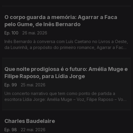
Cabezón Cámara, na conversa com Diogo Madre Deus. Poesia
de David Mourão-Ferreira
O corpo guarda a memória: Agarrar a Faca
pelo Gume, de Inês Bernardo
Ep. 100
26 mai. 2026
Inês Bernardo à conversa com Luís Caetano no Livros a Oeste,
da Lourinhã, a propósito do primeiro romance, Agarrar a Faca
pelo Gume, editado pela Tinta da China. Também Miles Davis,
no dia do centenário e Sonny Rollins.
Que noite prodigiosa é o futuro: Amélia Muge e
Filipe Raposo, para Lídia Jorge
Ep. 99
25 mai. 2026
Um concerto narrativo que tem como ponto de partida a
escritora Lídia Jorge: Amélia Muge – Voz, Filipe Raposo – Voz
e piano, Ricardo Parreira – Guitarra. Esta quarta, no Teatro
Maria Matos, em Lisboa.
Charles Baudelaire
Ep. 98
22 mai. 2026