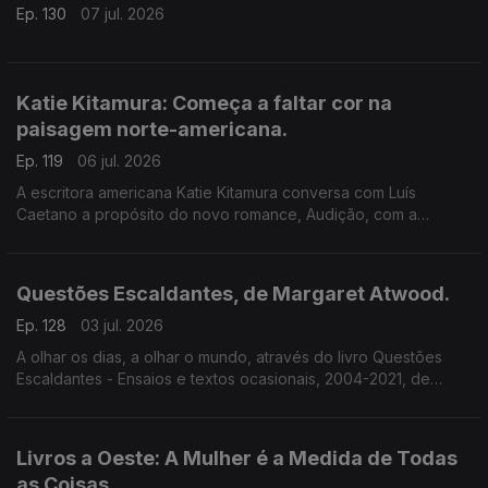
Ep. 130
07 jul. 2026
Katie Kitamura: Começa a faltar cor na
paisagem norte-americana.
Ep. 119
06 jul. 2026
A escritora americana Katie Kitamura conversa com Luís
Caetano a propósito do novo romance, Audição, com a
chancela Alfaguara. Fala-se da vida enquanto palco, mas
também da indiferença perante o Genocídio em Gaza e do
autoritarismo nos EUA.
Questões Escaldantes, de Margaret Atwood.
Ep. 128
03 jul. 2026
A olhar os dias, a olhar o mundo, através do livro Questões
Escaldantes - Ensaios e textos ocasionais, 2004-2021, de
Margaret Atwood, agora publicado pela Bertrand. Um
programa de Luís Caetano
Livros a Oeste: A Mulher é a Medida de Todas
as Coisas