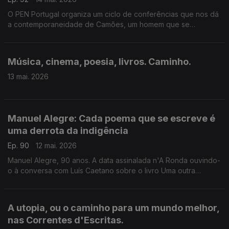
O PEN Portugal organiza um ciclo de conferências que nos dá
a contemporaneidade de Camões, um homem que se
interrogou perante o mundo e foi ao encontro dele. Rita
Marnoto é a convidada de Luís Caetano.
Música, cinema, poesia, livros. Caminho.
13 mai. 2026
Manuel Alegre: Cada poema que se escreve é
uma derrota da indigência
Ep. 90
12 mai. 2026
Manuel Alegre, 90 anos. A data assinalada n'A Ronda ouvindo-
o à conversa com Luís Caetano sobre o livro Uma outra
memória, e também Vinte Poemas para Camões. Memórias
luminosas de um tempo de sombras.
A utopia, ou o caminho para um mundo melhor,
nas Correntes d'Escritas.