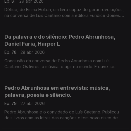
Ep. 81
29 abr. 2026
Défice, de Emma Holten, um livro capaz de gerar revoluções,
na conversa de Luís Caetano com a editora Eurídice Gomes.
Publicado pela Objetivamente/Penguin. Ainda o cinema com
Inês N. Lourenço e o Lilliput, de Sandy Gageiro.
Da palavra e do silêncio: Pedro Abrunhosa,
Daniel Faria, Harper L
Ep. 78
28 abr. 2026
Conclusão da conversa de Pedro Abrunhosa com Luís
Caetano. Os livros, a música, o agir no mundo. E ouve-se
poesia de Daniel Faria, pelo próprio, e uma carta de Harper
Lee, num comovente elogio dos livros e da leitura.
Pedro Abrunhosa em entrevista: música,
palavra, poesia e silêncio.
Ep. 79
27 abr. 2026
Pedro Abrunhosa é o convidado de Luís Caetano. Publicou
dois livros com as letras das canções e tem novo disco de
originais. Conversa com um músico que tem poemas para
publicar e uma vida para contar.