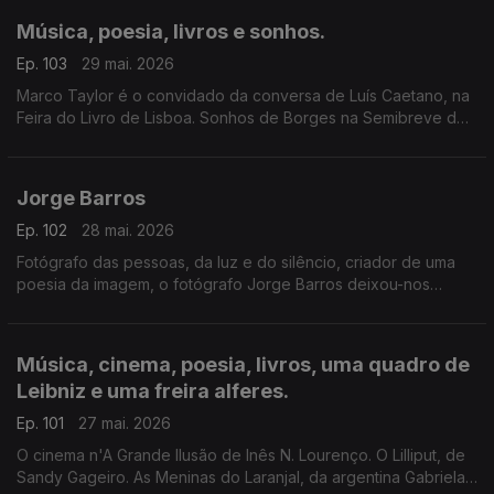
Música, poesia, livros e sonhos.
Ep. 103
29 mai. 2026
Marco Taylor é o convidado da conversa de Luís Caetano, na
Feira do Livro de Lisboa. Sonhos de Borges na Semibreve de
Andrea Lupi, na música ao longo da noite, na poesia de
Jussara Salazar. E no sono de quem adormecer.
Jorge Barros
Ep. 102
28 mai. 2026
Fotógrafo das pessoas, da luz e do silêncio, criador de uma
poesia da imagem, o fotógrafo Jorge Barros deixou-nos
ontem, aos 81 anos. Autor de mais de 30 livros, um trabalho de
fotografia que caminhou ao lado da literatura e da história.
Escutamo-lo em excertos de conversas com Luís Caetano.
Música, cinema, poesia, livros, uma quadro de
Leibniz e uma freira alferes.
Ep. 101
27 mai. 2026
O cinema n'A Grande Ilusão de Inês N. Lourenço. O Lilliput, de
Sandy Gageiro. As Meninas do Laranjal, da argentina Gabriela