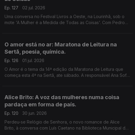
Ep. 127
02 jul. 2026
Uma conversa no Festival Livros a Oeste, na Lourinhã, sob o
mote 'A Mulher é a Medida de Todas as Coisas'. Com Pedro
Vieira, Inês Bernardo e Inês Pedrosa, condução de João
Morales.
O amor está no ar: Maratona de Leitura na
Sertã, poesia, química.
Ep. 126
01 jul. 2026
O Amor é o tema da 14ª edição da Maratona de Leitura que
começa esta 4ª na Sertã, ate sábado. A responsável Ana Sofia
Marçal conversa com Luís Caetano. Também poemas de amor,
escolhidos por Ana Luísa Amaral e a ciência por trás dos
nossos afetos.
Alice Brito: A voz das mulheres numa coisa
pardaça em forma de país.
Ep. 120
30 jun. 2026
Perdeu-se Relógio de Senhora, o novo romance de Alice
Brito, à conversa com Luís Caetano na Biblioteca Municipal de
Setúbal. Tem a edição Companhia das Letras. Também a