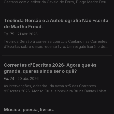
Caetano com o editor da Cavalo de Ferro, Diogo Madre Deus.
Poesia de António Carlos Cortez. O Cinema com Inês N.
Lourenço. E o Lilliput, de Sandy Gageiro.
Teolinda Gersão e a Autobiografia Não Escrita
de Martha Freud.
Ep. 75
21 abr. 2026
Teolinda Gersão à conversa com Luís Caetano nas Correntes
d'Escritas sobre o mais recente livro: Um resgate literário de
Martha Freud, e o retrato de um narcisista manipulador:
Sigmund Freud.
Correntes d'Escritas 2026: Agora que és
grande, queres ainda ser o quê?
Ep. 74
20 abr. 2026
As intervenções, editadas, da mesa nº5 das Correntes
d'Escritas 2026: Afonso Cruz, a brasileira Bruna Dantas Lobato,
José Luís Peixoto, Raquel Patriarca, Rita Homem de Mello e o
nicaraguense Sergio Ramírez.
Música, poesia, livros.