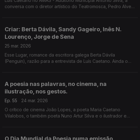
Luís Caetano no AMAS - Auditório Municipal António Silva, à
conversa com o diretor artístico do Teatromosca, Pedro Alves,
sobre a programação dedicada ao escritor e artista inglês
John Berger. E recordamo-lo, na entrevista a este programa.
Criar: Berta Dávila, Sandy Gageiro, Inês N.
Lourenço, Jorge de Sena
25 mar. 2026
Esse Lugar, romance da escritora galega Berta Dávila
(Penguin), razão para a entrevista de Luís Caetano. Ainda o
cinema com Inês N. Lourenço, o Lilliput, de Sandy Gageiro e a
poesia de Jorge de Sena na voz do autor.
A poesia nas palavras, no cinema, na
ilustração, nos gestos.
Ep. 55
24 mar. 2026
O crítico de cinema João Lopes, a poeta Maria Caetano
Vilalobos, o também poeta Nuno Artur Silva e o ilustrador e
desenhador António Jorge Gonçalves, convidados da emissão
especial da Antena 2 no CCB, na celebração do Dia Mundial
da Poesia.
O Dia Mundial da Poesia numa emissão