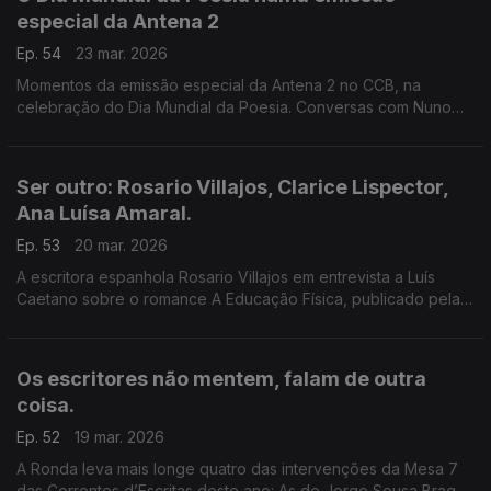
especial da Antena 2
Ep. 54
23 mar. 2026
Momentos da emissão especial da Antena 2 no CCB, na
celebração do Dia Mundial da Poesia. Conversas com Nuno
Artur Silva, António Carlos Cortez, Jorge Reis-Sá, Fernando
Pinto do Amaral, António Jorge Gonçalves...
Ser outro: Rosario Villajos, Clarice Lispector,
Ana Luísa Amaral.
Ep. 53
20 mar. 2026
A escritora espanhola Rosario Villajos em entrevista a Luís
Caetano sobre o romance A Educação Física, publicado pela
Dom Quixote. A Semibreve, de Andrea Lupi e a poesia de Ana
Luísa Amaral. Ser outro, pela palavra.
Os escritores não mentem, falam de outra
coisa.
Ep. 52
19 mar. 2026
A Ronda leva mais longe quatro das intervenções da Mesa 7
das Correntes d’Escritas deste ano: As de Jorge Sousa Braga,