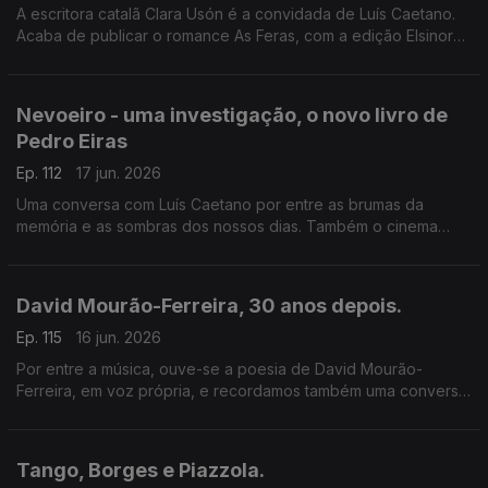
A escritora catalã Clara Usón é a convidada de Luís Caetano.
Acaba de publicar o romance As Feras, com a edição Elsinore.
Uma viagem aos anos 80 em Espanha, aos tempos da ETA e
dos Gal, e à vida da etarra Idoia López Riaño.
Nevoeiro - uma investigação, o novo livro de
Pedro Eiras
Ep. 112
17 jun. 2026
Uma conversa com Luís Caetano por entre as brumas da
memória e as sombras dos nossos dias. Também o cinema
com Inês N. Lourenço e a poesia de Lídia Jorge, saudando-a
pelo aniversário.
David Mourão-Ferreira, 30 anos depois.
Ep. 115
16 jun. 2026
Por entre a música, ouve-se a poesia de David Mourão-
Ferreira, em voz própria, e recordamos também uma conversa
sobre o poeta com Ana Luísa Amaral, e o filho, David Ferreira.
Um programa de Luís Caetano.
Tango, Borges e Piazzola.