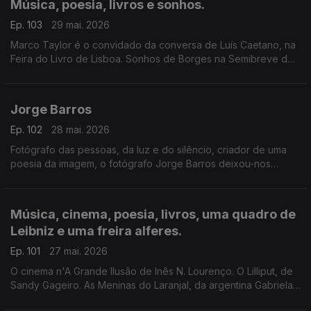
Música, poesia, livros e sonhos.
Ep. 103
29 mai. 2026
Marco Taylor é o convidado da conversa de Luís Caetano, na
Feira do Livro de Lisboa. Sonhos de Borges na Semibreve de
Andrea Lupi, na música ao longo da noite, na poesia de
Jussara Salazar. E no sono de quem adormecer.
Jorge Barros
Ep. 102
28 mai. 2026
Fotógrafo das pessoas, da luz e do silêncio, criador de uma
poesia da imagem, o fotógrafo Jorge Barros deixou-nos
ontem, aos 81 anos. Autor de mais de 30 livros, um trabalho de
fotografia que caminhou ao lado da literatura e da história.
Escutamo-lo em excertos de conversas com Luís Caetano.
Música, cinema, poesia, livros, uma quadro de
Leibniz e uma freira alferes.
Ep. 101
27 mai. 2026
O cinema n'A Grande Ilusão de Inês N. Lourenço. O Lilliput, de
Sandy Gageiro. As Meninas do Laranjal, da argentina Gabriela
Cabezón Cámara, na conversa com Diogo Madre Deus. Poesia