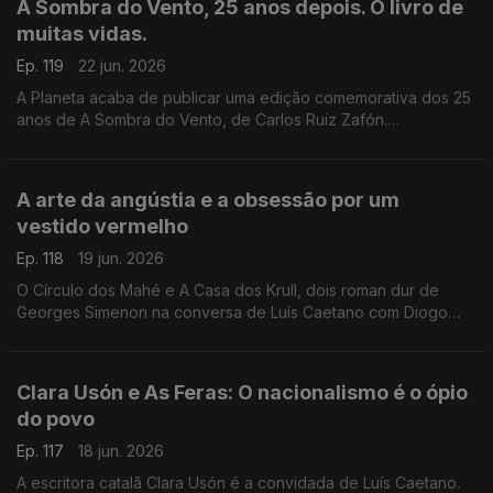
A Sombra do Vento, 25 anos depois. O livro de
Caetano, fala-se também do Festival Babell, que começa esta
muitas vidas.
quarta-feita no Porto, o maior investimento de sempre no
nosso país num evento literário, iniciativa da Livraria Lello.
Ep. 119
22 jun. 2026
A Planeta acaba de publicar uma edição comemorativa dos 25
anos de A Sombra do Vento, de Carlos Ruiz Zafón.
Recordamos a conversa com Luís Caetano que serviu de
apresentação pública do final da tetralogia O Cemitério dos
Livros Esquecidos, no Salão Nobre da Biblioteca da Academia
A arte da angústia e a obsessão por um
das Ciências, em Lisboa.
vestido vermelho
Ep. 118
19 jun. 2026
O Círculo dos Mahé e A Casa dos Krull, dois roman dur de
Georges Simenon na conversa de Luís Caetano com Diogo
Madre Deus, editor da Cavalo de Ferro. Andrea Lupi e a arte
da angústia na Semibreve. Poesia de Margarida Azevedo.
Clara Usón e As Feras: O nacionalismo é o ópio
do povo
Ep. 117
18 jun. 2026
A escritora catalã Clara Usón é a convidada de Luís Caetano.