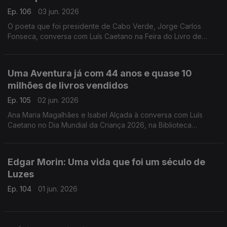
Ep. 106
03 jun. 2026
O poeta que foi presidente de Cabo Verde, Jorge Carlos
Fonseca, conversa com Luís Caetano na Feira do Livro de
Lisboa sobre A Guerra, o Amor, os Versos. No dia do
centenário de Allen Ginsberg escutamo-lo em Uivo. E há
cinema com Inês Lourenço e o Lilliput, de Sandy Gageiro.
Uma Aventura já com 44 anos e quase 10
milhões de livros vendidos
Ep. 105
02 jun. 2026
Ana Maria Magalhães e Isabel Alçada à conversa com Luís
Caetano no Dia Mundial da Criança 2026, na Biblioteca
Municipal de Palmela: O maior sucesso da literatura infanto-
juvenil do nosso país contado pelas autoras.
Edgar Morin: Uma vida que foi um século de
Luzes
Ep. 104
01 jun. 2026