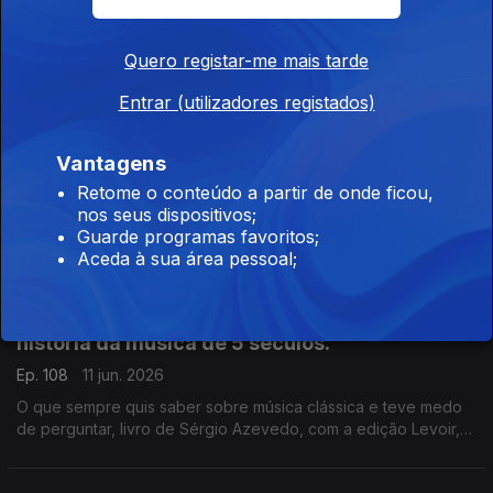
Neste domingo passaram 40 anos anos da morte de Jorge
Luis Borges.
Quero registar-me mais tarde
Entrar (utilizadores registados)
Adam Smith, Padre António Vieira, Jorge Luís
Borges.
Vantagens
Ep. 113
12 jun. 2026
Retome o conteúdo a partir de onde ficou,
nos seus dispositivos;
Teoria dos Sentimentos Morais, de Adam Smith, acaba de ser
Guarde programas favoritos;
publicado pela Gulbenkian, com tradução, introdução e notas
Aceda à sua área pessoal;
de Ivone Moreira, que é a convidada de Luís Caetano na Feira
do Livro de Lisboa. Também Andrea Lupi e os peixes
roncadores de Santo António.
Uma incursão erudita e bem humorada na
história da música de 5 séculos.
Ep. 108
11 jun. 2026
O que sempre quis saber sobre música clássica e teve medo
de perguntar, livro de Sérgio Azevedo, com a edição Levoir,
razão para a conversa de Luís Caetano na Feira do Livro de
Lisboa. Ainda a poesia de Jorge Luis Borges, 40 anos depois.