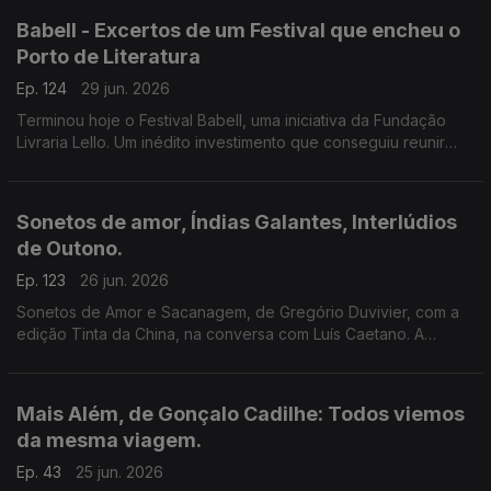
Babell - Excertos de um Festival que encheu o
Porto de Literatura
Ep. 124
29 jun. 2026
Terminou hoje o Festival Babell, uma iniciativa da Fundação
Livraria Lello. Um inédito investimento que conseguiu reunir
escritores de renome e público. Ouvimos excertos de
conversas com Dulce Maria Cardoso, Javier Cercas,
Conceição Evaristo, Milton Hatoum e Héctor Abad Faciolince.
Sonetos de amor, Índias Galantes, Interlúdios
de Outono.
Ep. 123
26 jun. 2026
Sonetos de Amor e Sacanagem, de Gregório Duvivier, com a
edição Tinta da China, na conversa com Luís Caetano. A
Semibreve de Andrea Lupi com literatura e paisagens da
Colômbia. Poesia de Helder Macedo.
Mais Além, de Gonçalo Cadilhe: Todos viemos
da mesma viagem.
Ep. 43
25 jun. 2026