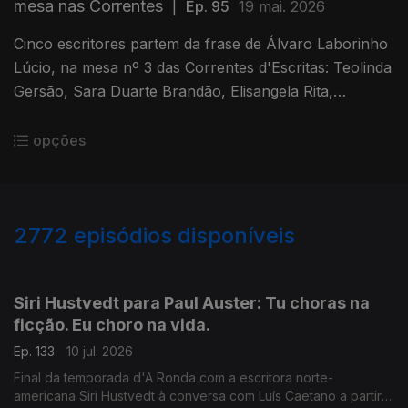
mesa nas Correntes
|
Ep. 95
19 mai. 2026
Cinco escritores partem da frase de Álvaro Laborinho
Lúcio, na mesa nº 3 das Correntes d'Escritas: Teolinda
Gersão, Sara Duarte Brandão, Elisangela Rita,
Fernando Aguiar, e Verónica Gonzalez Laporte.
opções
2772
episódios disponíveis
938499
935218
931262
Siri Hustvedt para Paul Auster: Tu choras na
ficção. Eu choro na vida.
Ep. 133
10 jul. 2026
Final da temporada d'A Ronda com a escritora norte-
americana Siri Hustvedt à conversa com Luís Caetano a partir