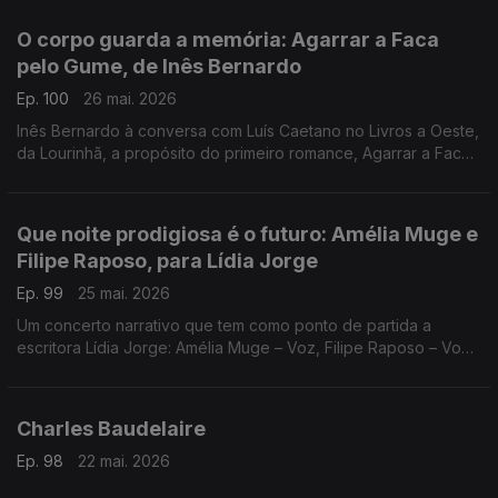
de David Mourão-Ferreira
O corpo guarda a memória: Agarrar a Faca
pelo Gume, de Inês Bernardo
Ep. 100
26 mai. 2026
Inês Bernardo à conversa com Luís Caetano no Livros a Oeste,
da Lourinhã, a propósito do primeiro romance, Agarrar a Faca
pelo Gume, editado pela Tinta da China. Também Miles Davis,
no dia do centenário e Sonny Rollins.
Que noite prodigiosa é o futuro: Amélia Muge e
Filipe Raposo, para Lídia Jorge
Ep. 99
25 mai. 2026
Um concerto narrativo que tem como ponto de partida a
escritora Lídia Jorge: Amélia Muge – Voz, Filipe Raposo – Voz
e piano, Ricardo Parreira – Guitarra. Esta quarta, no Teatro
Maria Matos, em Lisboa.
Charles Baudelaire
Ep. 98
22 mai. 2026