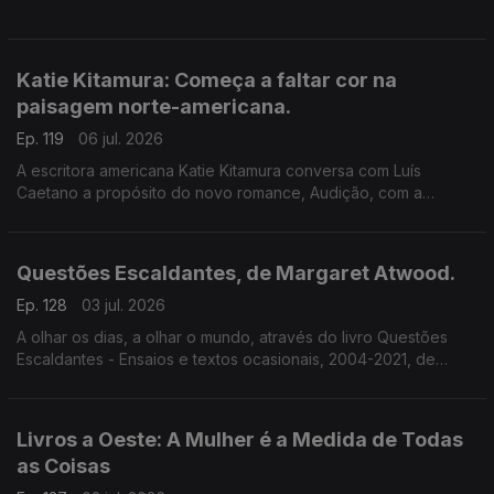
Katie Kitamura: Começa a faltar cor na
paisagem norte-americana.
Ep. 119
06 jul. 2026
A escritora americana Katie Kitamura conversa com Luís
Caetano a propósito do novo romance, Audição, com a
chancela Alfaguara. Fala-se da vida enquanto palco, mas
também da indiferença perante o Genocídio em Gaza e do
autoritarismo nos EUA.
Questões Escaldantes, de Margaret Atwood.
Ep. 128
03 jul. 2026
A olhar os dias, a olhar o mundo, através do livro Questões
Escaldantes - Ensaios e textos ocasionais, 2004-2021, de
Margaret Atwood, agora publicado pela Bertrand. Um
programa de Luís Caetano
Livros a Oeste: A Mulher é a Medida de Todas
as Coisas