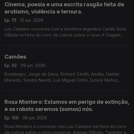
Cinema, poesia e uma escrita rasgão feita de
erotismo, violência e ternura.
Ep. 111
10 jun. 2026
Luís Caetano conversa com a escritora argentina Camila Sosa
Villada na Feira do Livro de Lisboa sobre o novo A Viagem
Inútil. E com a editora da Quetzal, Lúcia Pinho e Melo. O cinema
com Inês N. Lourenço, a poesia de Jorge Luis Borges e o
Lilliput, de Sandy Gageiro.
Camões
Ep. 92
09 jun. 2026
Bomtempo, Jorge de Sena, Richard Zénith, Amália, Helder
Macedo, Sandra Navidi, Luís Miguel Cintra, Eunice Muñoz,
Zeca Afonso, Manuel Alegre, Ary dos Santos, José Mário
Branco, num programa de Luís Caetano.
Rosa Montero: Estamos em perigo de extinção,
e os robots seremos (somos) nós.
Ep. 109
08 jun. 2026
Rosa Montero à conversa com Luís Caetano na Feira do Livro
de Lisboa sobre o novo romance, Animais Difíceis. Também a