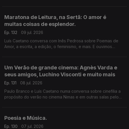
de Fantasmas - Um livro de memórias (Dom Quixote). A morte
do ser amado, a morte de um país, de uma sociedade. A
todos, bons dias de Verão!
Maratona de Leitura, na Sertã: O amor é
muitas coisas de esplendor.
Ep. 132
09 jul. 2026
Luís Caetano conversa com Inês Pedrosa sobre Poemas de
Amor, a escrita, a edição, o feminismo, e mais. E ouvimos
Cartas de amor, num concurso literário que deu origem ao livro
Pecar - os responsáveis e os vencedores. E música que fala
de amor, claro.
Um Verão de grande cinema: Agnès Varda e
seus amigos, Luchino Visconti e muito mais
Ep. 131
08 jul. 2026
Paulo Branco e Luís Caetano numa conversa sobre cinefilia a
propósito do verão no cinema Nimas e em outras salas pelo
país. Grandes retrospectivas de Agnès Varda e os seus
amigos da Nouvelle Vague, Luchino Visconti, e os clássicos
eleitos pelos espectadores.
Poesia e Música.
Ep. 130
07 jul. 2026