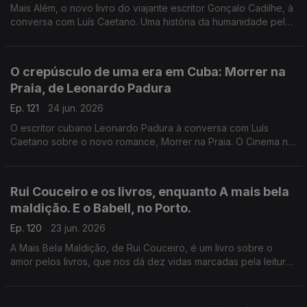
Mais Além, o novo livro do viajante escritor Gonçalo Cadilhe, à
conversa com Luís Caetano. Uma história da humanidade pela
viagem e os viajantes, um relato íntimo da descoberta dos
lugares e das gentes. A edição Contraponto.
O crepúsculo de uma era em Cuba: Morrer na
Praia, de Leonardo Padura
Ep. 121
24 jun. 2026
O escritor cubano Leonardo Padura à conversa com Luís
Caetano sobre o novo romance, Morrer na Praia. O Cinema n'A
Grande Ilusão, com Inês N. Lourenço, o Lilliput, de Sandy
Gageiro e a poesia de Eugénio de Andrade.
Rui Couceiro e os livros, enquanto A mais bela
maldição. E o Babell, no Porto.
Ep. 120
23 jun. 2026
A Mais Bela Maldição, de Rui Couceiro, é um livro sobre o
amor pelos livros, que nos dá dez vidas marcadas pela leitura
e pela vontade de convidar a ela, levando-nos de Rabat à
Toscana, de Nova Iorque à Alemanha, de Bogotá a São Tomé,
e aos Açores e à Póvoa de Varzim. E na conversa com Luís