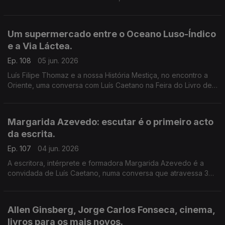
música dos livros de Daniel Completo, que convida os mais
novos a ler, ver e ouvir.
Um supermercado entre o Oceano Luso-Índico
e a Via Láctea.
Ep. 108
05 jun. 2026
Luís Filipe Thomaz e a nossa História Mestiça, no encontro a
Oriente, uma conversa com Luís Caetano na Feira do Livro de
Lisboa. Jonh Berger na Semibreve, de Andrea Lupi. No
centenário de Allen Ginsberg: Um supermercado na Califórnia
Margarida Azevedo: escutar é o primeiro acto
da escrita.
Ep. 107
04 jun. 2026
A escritora, intérprete e formadora Margarida Azevedo é a
convidada de Luís Caetano, numa conversa que atravessa 3
livros recentes: Alma Lavra – Mina de S. Domingos, Grito
umbilical, e Quarto branco – Contos psicoterapêuticos.
Allen Ginsberg, Jorge Carlos Fonseca, cinema,
livros para os mais novos.