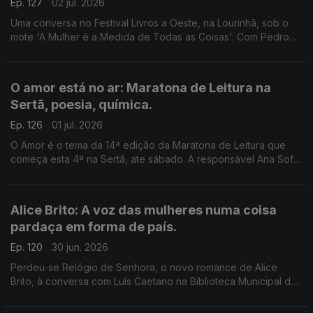
Ep. 127
02 jul. 2026
Uma conversa no Festival Livros a Oeste, na Lourinhã, sob o
mote 'A Mulher é a Medida de Todas as Coisas'. Com Pedro
Vieira, Inês Bernardo e Inês Pedrosa, condução de João
Morales.
O amor está no ar: Maratona de Leitura na
Sertã, poesia, química.
Ep. 126
01 jul. 2026
O Amor é o tema da 14ª edição da Maratona de Leitura que
começa esta 4ª na Sertã, ate sábado. A responsável Ana Sofia
Marçal conversa com Luís Caetano. Também poemas de amor,
escolhidos por Ana Luísa Amaral e a ciência por trás dos
nossos afetos.
Alice Brito: A voz das mulheres numa coisa
pardaça em forma de país.
Ep. 120
30 jun. 2026
Perdeu-se Relógio de Senhora, o novo romance de Alice
Brito, à conversa com Luís Caetano na Biblioteca Municipal de
Setúbal. Tem a edição Companhia das Letras. Também a
poesia de Siri Hustvedt para Paul Auster.