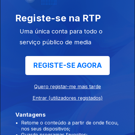
Conflitos
Registe-se na RTP
Uma única conta para todo o
24 Horas Que
Os Rosenberg:
Os Rostos da
serviço público de media
Mudaram o Mundo
Espiões Atómicos
Guerra
REGISTE-SE AGORA
Este conteúdo faz parte de
Documentários de História e Política
Quero registar-me mais tarde
Entrar (utilizadores registados)
Vantagens
O Julgamento
Adaptar ou
Lucy Worsle
Resistir? A Saúde
Investiga
Retome o conteúdo a partir de onde ficou,
da Democracia no
nos seus dispositivos;
Século XXI
Guarde programas favoritos;