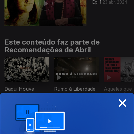
Ep. 1
23 abr. 2024
Este conteúdo faz parte de
Recomendações de Abril
Daqui Houve
Rumo à Liberdade
Aqueles que
×
Resistência
Ficaram (Em
a Parte Todo
Mundo Tem)
Este conteúdo faz parte de
Documentários de Guerra e