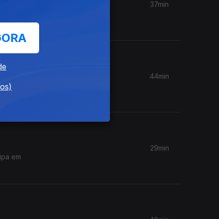
37min
as nos
GORA
de
44min
dos)
29min
cipa em