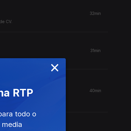
32min
 de CV.
31min
×
 na RTP
40min
mporada
para todo o
e media