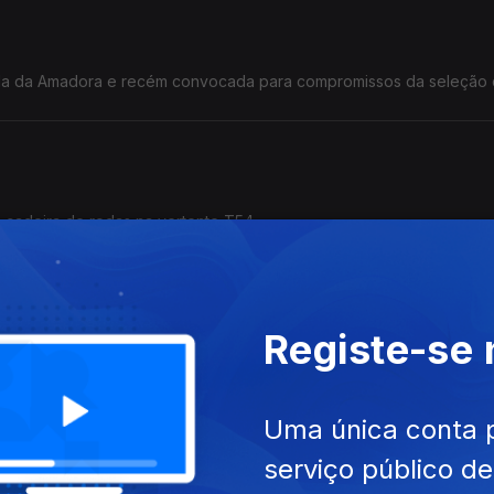
ol do Estrela da Amadora e recém convocada para compromissos da seleção
m cadeira de rodas na vertente T54.
Registe-se
iro capitão! Jogador de futsal da Quinta dos Lombos, que esta te
.
Uma única conta 
serviço público d