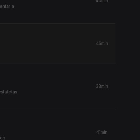
40min
entar a
45min
38min
estafetas
41min
uco