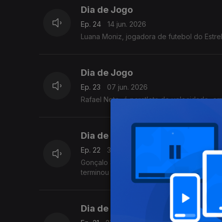
Dia de Jogo
Ep. 24
14 jun. 2026
Luana Moniz, jogadora de futeb
Dia de Jogo
Ep. 23
07 jun. 2026
Rafael Neto, é paratleta de velocidade, e
Dia de Jogo
Ep. 22
31 mai. 2026
Gonçalo Sobral é o significado do verdade
terminou em lugares de descida de divisão
Dia de Jogo