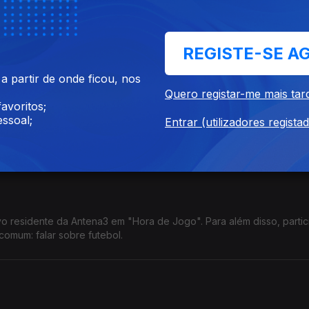
stas do atletismo português, e recordista dos 4x400 metros estafet
REGISTE-SE A
 partir de onde ficou, nos
Quero registar-me mais tar
avoritos;
ssoal;
do programa Special Olympics Portugal e contou como é o trabalho
Entrar (utilizadores regista
m pessoas com deficiência intelectual.
 residente da Antena3 em "Hora de Jogo". Para além disso, parti
omum: falar sobre futebol.