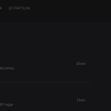
A
PARTILHA
45min
aticantes
21min
8º lugar