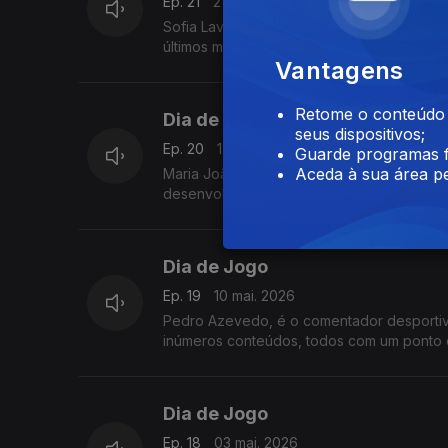
Ep. 21
27 mai. 2026
Sofia Lavreshina é uma das grandes veloci
últimos mundiais de pista curta.
Vantagens
Retome o conteúdo a
Dia de Jogo
seus dispositivos;
Ep. 20
17 mai. 2026
Guarde programas f
Aceda à sua área pe
Maria João Figueira é diretora executiva 
desenvolvido em Portugal e pelo mundo, co
Dia de Jogo
Ep. 19
10 mai. 2026
Pedro Azevedo, é o comentador desportivo
inúmeros conteúdos, todos com um ponto c
Dia de Jogo
Ep. 18
03 mai. 2026