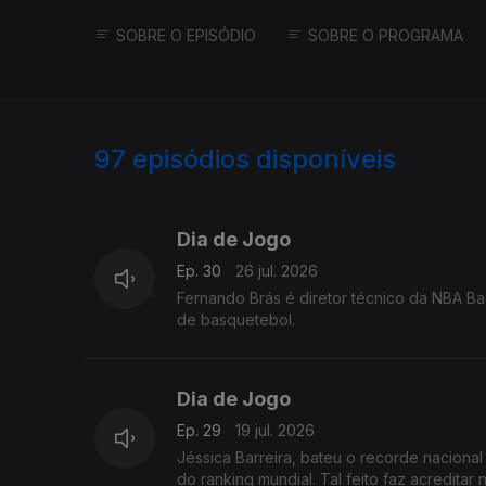
SOBRE O EPISÓDIO
SOBRE O PROGRAMA
97
episódios disponíveis
922732
908344
882030
Dia de Jogo
Ep. 30
26 jul. 2026
Fernando Brás é diretor técnico da NBA Bas
de basquetebol.
Dia de Jogo
Ep. 29
19 jul. 2026
Jéssica Barreira, bateu o recorde nacional
do ranking mundial. Tal feito faz acredita