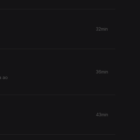
32min
36min
a ao
43min