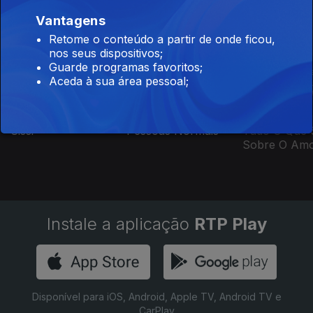
Este conteúdo faz parte de Para
Vantagens
Corações Apaixonados
Retome o conteúdo a partir de onde ficou,
nos seus dispositivos;
Guarde programas favoritos;
Aceda à sua área pessoal;
Sissi
Pessoas Normais
Tudo O Que 
Sobre O Am
Instale a aplicação
RTP Play
Disponível para iOS, Android, Apple TV, Android TV e
CarPlay