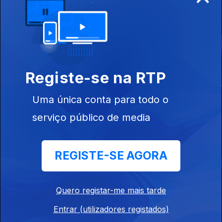
Este conteúdo faz parte de Para
maratonar
Registe-se na RTP
Millennial Mal
Sombras no Mar
Um Tempo A
Outro
Uma única conta para todo o
serviço público de media
Este conteúdo faz parte de Mais
vistas 2024
REGISTE-SE AGORA
Quero registar-me mais tarde
Erro 404
O Conto do
Sissi
Entrar (utilizadores registados)
Nadador