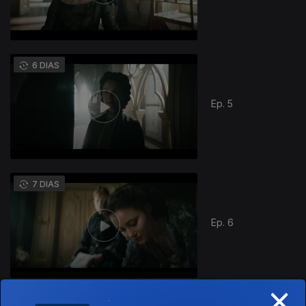
6 DIAS
Ep. 5
869824
7 DIAS
Ep. 6
×