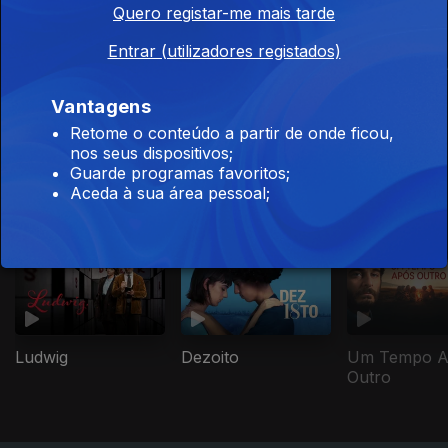
Quero registar-me mais tarde
Entrar (utilizadores registados)
Millennial Mal
Sombras no Mar
Um Tempo A
Outro
Vantagens
Retome o conteúdo a partir de onde ficou,
nos seus dispositivos;
Guarde programas favoritos;
Aceda à sua área pessoal;
Este conteúdo faz parte de Grandes
dramas
Ludwig
Dezoito
Um Tempo A
Outro