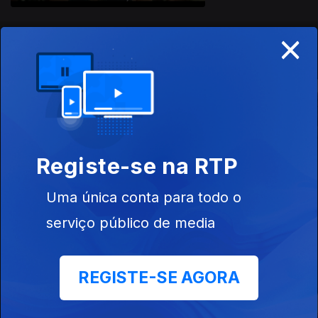
×
Este conteúdo faz parte de Séries
Estrangeiras
O Santo
Vigilantes
Harry Wild
Registe-se na RTP
Uma única conta para todo o
serviço público de media
Este conteúdo faz parte de Para
maratonar
REGISTE-SE AGORA