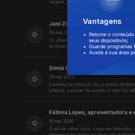
origens, a relação com a Guiné-Bissau, a e
Vantagens
Jani Zhao, atriz
30 mai. 2026
Retome o conteúdo a
Os olhares sobre a identidade chinesa, as n
seus dispositivos;
as cenas homossexuais enquanto atriz, as 
Guarde programas f
Aceda à sua área pe
Sónia Balacó, atriz e poeta
23 mai. 2026
A poesia na rotina do dia, o ensino da liter
infância, o prazer da escrita, o valor do si
Fátima Lopes, apresentadora e 
16 mai. 2026
O ato de saber ouvir, o ego em televisão, 
diferença de idades no amor, ser madrasta,