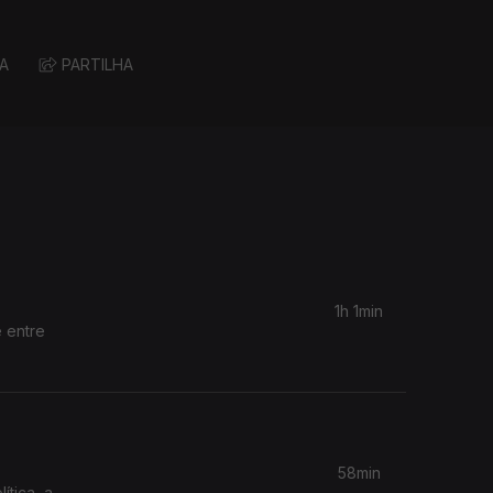
A
PARTILHA
1h 1min
 entre
58min
ítica, a