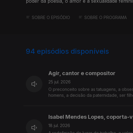
poder da poesia, o amor e a sexualidade femini
histórias.
SOBRE O EPISÓDIO
SOBRE O PROGRAMA
94
episódios disponíveis
927753
908376
Agir, cantor e compositor
25 jul. 2026
O preconceito sobre as tatuagens, a obses
homens, a decisão da paternidade, ser filh
Isabel Mendes Lopes, coporta-v
18 jul. 2026
A redefinição do lugar do trabalho, o valor