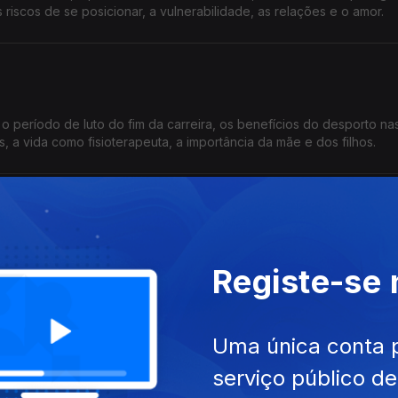
riscos de se posicionar, a vulnerabilidade, as relações e o amor.
o período de luto do fim da carreira, os benefícios do desporto na
ns, a vida como fisioterapeuta, a importância da mãe e dos filhos.
rabalho, a ausência da vida familiar, a perda do pai aos 7 anos, as 
Registe-se
aças pelas inovações na cozinha, os bons e os maus clientes.
dora
Uma única conta 
serviço público d
ntil, a série "Novas Narrativas de Caça", as atitudes sobre o cabelo