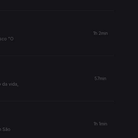
1h 2min
isco "O
57min
 da vida,
1h 1min
m São