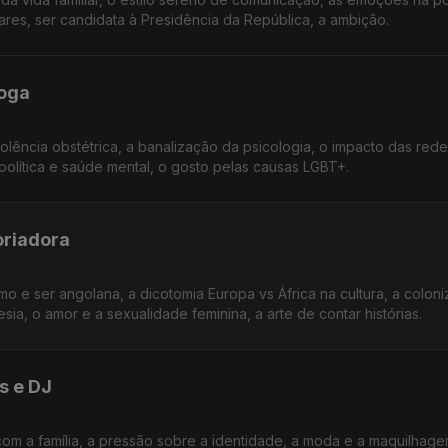
ares, ser candidata à Presidência da República, a ambição.
loga
iolência obstétrica, a banalização da psicologia, o impacto das rede
 política e saúde mental, o gosto pelas causas LGBT+.
oriadora
o e ser angolana, a dicotomia Europa vs África na cultura, a colon
a, o amor e a sexualidade feminina, a arte de contar histórias.
s e DJ
com a família, a pressão sobre a identidade, a moda e a maquilhage