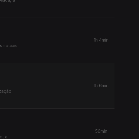
1h 4min
s sociais
1h 6min
ização
56min
m, a