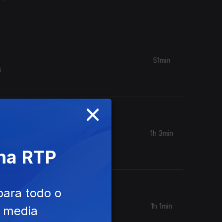
51min
s
×
1h 3min
emoções
 na RTP
para todo o
1h 1min
e media
 e as