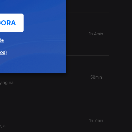
GORA
1h 4min
chinesa,
de
dos)
58min
lying na
1h 7min
, a