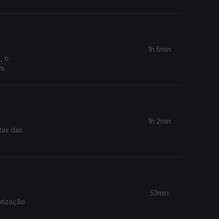
1h 5min
, o
s.
1h 2min
tas das
53min
otização