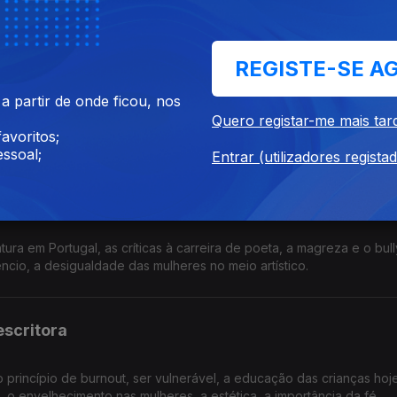
ducação dos filhos, o processo de dirigir um teatro, o medo.
REGISTE-SE A
 partir de onde ficou, nos
arrativas em televisão, o bullying na escola, os valores da cultura 
Quero registar-me mais tar
decisões dos pais imigrantes, os ensinamentos do budismo.
avoritos;
ssoal;
Entrar (utilizadores regista
atura em Portugal, as críticas à carreira de poeta, a magreza e o bul
lêncio, a desigualdade das mulheres no meio artístico.
escritora
o princípio de burnout, ser vulnerável, a educação das crianças hoje
 o envelhecimento nas mulheres, a estética, a importância da fé.