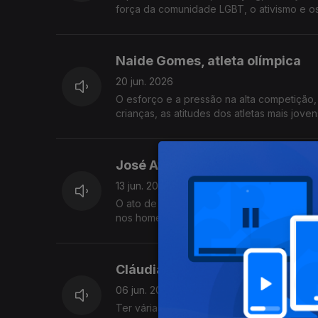
força da comunidade LGBT, o ativismo e os 
Naide Gomes, atleta olímpica
20 jun. 2026
O esforço e a pressão na alta competição, 
crianças, as atitudes dos atletas mais jove
José Avillez, chef de cozinha
13 jun. 2026
O ato de fazer História, a intensidade no t
nos homens, os primeiros negócios, as ame
Cláudia Semedo, atriz e encena
06 jun. 2026
Ter várias paixões, o prejuízo de se ser ge