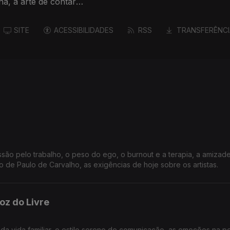
na, a arte de contar
SITE
ACESSIBILIDADES
RSS
TRANSFERÊNCI
são pelo trabalho, o peso do ego, o burnout e a terapia, a amizade
o de Paulo de Carvalho, as exigências de hoje sobre os artistas.
oz do Livre
 da vida familiar, o estilo sereno de comunicação, as emoções na pol